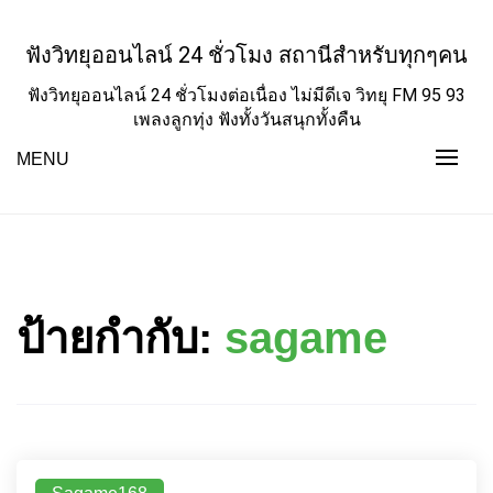
Skip
to
ฟังวิทยุออนไลน์ 24 ชั่วโมง สถานีสำหรับทุกๆคน
content
ฟังวิทยุออนไลน์ 24 ชั่วโมงต่อเนื่อง ไม่มีดีเจ วิทยุ FM 95 93
เพลงลูกทุ่ง ฟังทั้งวันสนุกทั้งคืน
MENU
ป้ายกำกับ:
sagame