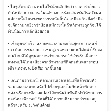
• ไม่รู้เรื่องกติกา: คนไม่ใช่น้อยมักคิดว่า บาคาร่าก็อย่าง
กับไพ่ป๊อกกระดอน ในแง่ของการนับแต้มเช่นกันครับผม
แม้กระนั้นในทางของการพนันนั้นไม่เหมือนกัน ฝั่งเจ้ามือ
จะดีกว่ามากยิ่งกว่าน้อย แม้กระนั้นถ้าเกิดทายถูกก็จะได้
เงินน้อยกว่าเล็กน้อยด้วย
• เชื่อสูตรสำเร็จ: หลายคนเวลามองเห็นสูตรการเล่นที่
ประกันการชนะ อย่างเช่น สูตรแทงทบแบบไม่แพ้ ก็รีบลง
เล่นโดยมิได้ดูทุนของตนว่าสามารถใช้สำหรับเพื่อการ
แทงทบได้ไหม เนื่องจากถ้าหากแพ้ติดต่อกันหลายรอบ
เข้า แทงทบจะยิ่งเสียมากขึ้นเลย
• เล่นตามอารมณ์: หลายท่านเวลาเล่นแพ้แล้วชอบหัว
ร้อน เผลอเล่นทบหนักไปเรื่อยๆแบบไม่คิดหน้าคิดข้าง
หลัง หรือบางทีอาจแปลงโต๊ะพนันในทันที ทำให้ขาดการ
ต่อเนื่อง เพียงพอไร้สติก็ได้โอกาสเสียมากกว่าชนะอยู่
แล้วล่ะครับ ระวังกันด้วย!