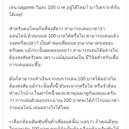
เล่น sagame วันละ 100 บาท อยู่ได้ไหม? มาวิเคราะห์กัน
ได้เลย!
สำหรับคนไหนกันที่สงสัยว่า สามารถเล่นบาคาร่า
ออนไลน์ ด้วยงบแค่ 100 บาทได้หรือไม่ สามารถเล่นแล้ว
รอดหรือเปล่า? เป็นคำตอบที่ตอบยากมากมายๆเลยล่ะ
ครับผม แม้กระนั้นผมตอบเลยว่า สามารถเล่นได้อย่างไม่
ต้องสงสัยครับผม เพราะแม้คุณเล่นเป็น มีวินัยสำหรับเพื่อ
การเล่นเยอะขึ้น
มันก็สามารถทำเงินจากงบการเล่น 100 บาทได้อย่างไม่
ต้องสงสัย แม้กระนั้นทั้งนี้ มันจะยากหรือไม่ หรือจำต้อง
ทำอะไรบ้าง ในพาร์ทนี้ ผมจะพาคุณมาดูกันเลยนะครับ
ว่า การเล่นด้วยงบประมาณ 100 บาทจะได้กำไรบนบาคา
ร่าออนไลน์ เล่นอย่างไรได้ไหม
• เลือกห้องเดิมพันขั้นต่ำเพียงแค่นั้น: แน่ๆว่า ถ้าคุณมีทุน
ในการเล่น 100 บาท คุณก็จำเป็นต้องเลือกห้องเดิมพันให้