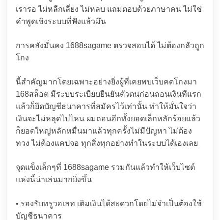
เรารอ ไม่หลีกเลี่ยง ไม่หลบ แถมตอบด้วยภาษาคน ไม่ใช่
คำพูดเชิงระบบที่ฟังแล้วมึน
การคลังมั่นคง 1688sagame ตรวจสอบได้ ไม่ต้องกลัวถูก
โกง
นี้สำคัญมากโดยเฉพาะอย่างยิ่งผู้ที่เคยพบเว็บคดโกงมา
168สล็อต มีระบบระเบียบยืนยันตัวตนก่อนถอนเงินทีแรก
แล้วก็ยึดบัญชีธนาคารที่สมัครไว้เท่านั้น ทำให้มั่นใจว่า
เงินจะไม่หลุดไปไหน ผมถอนอีกทั้งยอดเล็กหลักร้อยแล้ว
ก็ยอดใหญ่หลักหมื่นมาแล้วทุกครั้งไม่มีปัญหา ไม่ต้อง
ทวง ไม่ต้องแคปจอ ทุกสิ่งทุกอย่างทำในระบบได้เองเลย
จุดแข็งเล็กๆที่ 1688sagame รวมกันแล้วทำให้เว็บไซต์
แห่งนี้น่าเล่นมากยิ่งขึ้น
• รองรับทรูวอเลท เติมเงินได้สะดวกโดยไม่จำเป็นต้องใช้
บัญชีธนาคาร