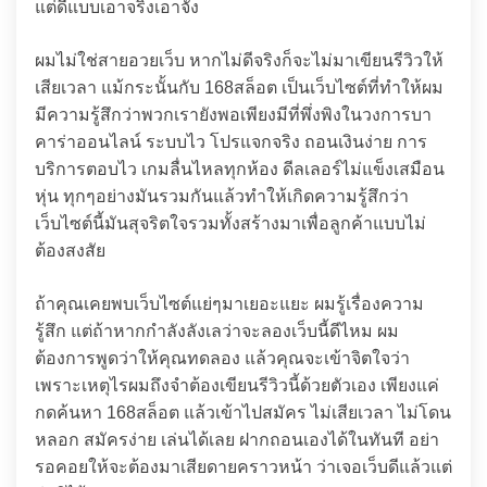
แต่ดีแบบเอาจริงเอาจัง
ผมไม่ใช่สายอวยเว็บ หากไม่ดีจริงก็จะไม่มาเขียนรีวิวให้
เสียเวลา แม้กระนั้นกับ 168สล็อต เป็นเว็บไซต์ที่ทำให้ผม
มีความรู้สึกว่าพวกเรายังพอเพียงมีที่พึ่งพิงในวงการบา
คาร่าออนไลน์ ระบบไว โปรแจกจริง ถอนเงินง่าย การ
บริการตอบไว เกมลื่นไหลทุกห้อง ดีลเลอร์ไม่แข็งเสมือน
หุ่น ทุกๆอย่างมันรวมกันแล้วทำให้เกิดความรู้สึกว่า
เว็บไซต์นี้มันสุจริตใจรวมทั้งสร้างมาเพื่อลูกค้าแบบไม่
ต้องสงสัย
ถ้าคุณเคยพบเว็บไซต์แย่ๆมาเยอะแยะ ผมรู้เรื่องความ
รู้สึก แต่ถ้าหากกำลังลังเลว่าจะลองเว็บนี้ดีไหม ผม
ต้องการพูดว่าให้คุณทดลอง แล้วคุณจะเข้าจิตใจว่า
เพราะเหตุไรผมถึงจำต้องเขียนรีวิวนี้ด้วยตัวเอง เพียงแค่
กดค้นหา 168สล็อต แล้วเข้าไปสมัคร ไม่เสียเวลา ไม่โดน
หลอก สมัครง่าย เล่นได้เลย ฝากถอนเองได้ในทันที อย่า
รอคอยให้จะต้องมาเสียดายคราวหน้า ว่าเจอเว็บดีแล้วแต่