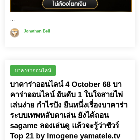
…
Jonathan Bell
บาคาร่าออนไลน์
บาคาร่าออนไลน์ 4 October 68 บา
คาร่าออนไลน์ อันดับ 1 ในใจสายไพ่
เล่นง่าย กำไรปัง ยืนหนึ่งเรื่องบาคาร่า
ระบบเทพหลับตาเล่น ยังได้ถอน
sagame ลองเล่นดู แล้วจะรู้ว่าชัวร์
Top 21 by Imogene yamatele.tv