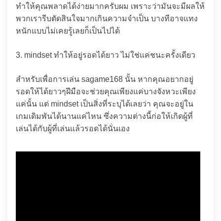
ทำให้คุณพลาดได้ง่ายมากครับผม เพราะว่ามันจะมีผลให้
พวกเรารีบตัดสินใจมากเกินความจำเป็น บางทีอาจแทง
หนักแบบไม่เคยรู้เลยก็เป็นไปได้
3. mindset ทำให้อยู่รอดได้ยาว ไม่ใช่แค่ชนะครั้งเดียว
สำหรับเพื่อการเล่น sagame168 นั้น หากคุณอยากอยู่
รอดให้ได้ยาวๆฝีมือจะช่วยคุณเพียงแค่บางจังหวะเพียง
แค่นั้น แต่ mindset เป็นสิ่งที่ระบุได้เลยว่า คุณจะอยู่ใน
เกมเดิมพันได้นานแค่ไหน ซึ่งความต่างนี้ก่อให้เกิดผู้ที่
เล่นได้กับผู้ที่เล่นแล้วรอดได้นั่นเอง