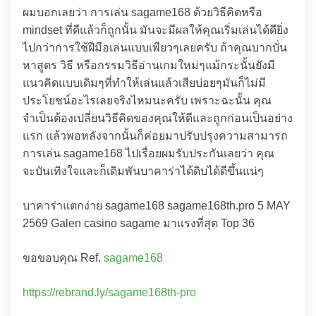
ผมบอกเลยว่า การเล่น sagame168 ด้วยวิธีคิดหรือ
mindset ที่ดีแล้วก็ถูกนั้น มันจะมีผลให้คุณเริ่มเล่นได้ดียิ่ง
ไปกว่าการใช้ฝีมือเล่นแบบเพียวๆเลยครับ ถ้าคุณบากบั่น
หาสูตร วิธี หรือกรรมวิธีอ่านเกมใหม่ๆแม้กระนั้นยังมี
แนวคิดแบบเดิมๆที่ทำให้เล่นแล้วเสียบ่อยๆมันก็ไม่มี
ประโยชน์อะไรเลยจริงไหมนะครับ เพราะฉะนั้น คุณ
จำเป็นต้องเปลี่ยนวิธีคิดของคุณให้ดีและถูกก่อนเป็นอย่าง
แรก แล้วพอหลังจากนั้นก็ค่อยมาปรับปรุงความสามารถ
การเล่น sagame168 ไปเรื่อยผมรับประกันเลยว่า คุณ
จะบันเทิงใจและก็เดิมพันบาคาร่าได้ดิบได้ดีขึ้นแน่ๆ
บาคาร่าแตกง่าย sagame168 sagame168th.pro 5 MAY
2569 Galen casino sagame มาแรงที่สุด Top 36
ขอขอบคุณ Ref.
sagame168
https://rebrand.ly/sagame168th-pro