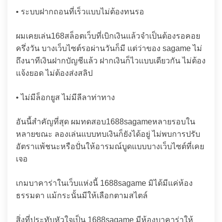
• ระบบฝากถอนที่เร็วแบบไม่ต้องทนรอ
ผมเคยเล่น168สล็อตเว็บที่เบิกเงินแล้วจำเป็นต้องรอคอย
ครึ่งวัน บางเว็บไซต์รอผ่านวันก็มี แต่ว่าของ sagame ไม่
ถึงนาทีเงินฝากบัญชีแล้ว ฝากเงินก็ไวแบบเดียวกัน ไม่ต้อง
แจ้งยอด ไม่ต้องส่งสลิป
• ไม่มีล็อกยูส ไม่มีลีลาท่าทาง
อันนี้สำคัญที่สุด ผมทดสอบ1688sagameหลายรอบใน
หลายขณะ ลองเล่นแบบทบเงินก็ยังได้อยู่ ไม่พบการปรับ
อัตราแพ้ชนะหรือปั่นให้อารมณ์บูดแบบบางเว็บไซต์ที่เคย
เจอ
เกมบาคาร่าในเว็บแห่งนี้ 1688sagame มิได้มีแค่ห้อง
ธรรมดา แม้กระนั้นมีให้เลือกตามสไตล์
สิ่งที่ประทับหัวใจเป็น 1688sagame มีห้องบาคาร่าให้