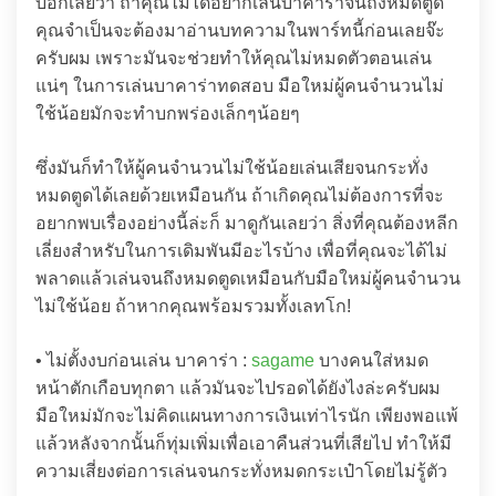
บอกเลยว่า ถ้าคุณไม่ได้อยากเล่นบาคาร่าจนถึงหมดตูด
คุณจำเป็นจะต้องมาอ่านบทความในพาร์ทนี้ก่อนเลยจ๊ะ
ครับผม เพราะมันจะช่วยทำให้คุณไม่หมดตัวตอนเล่น
แน่ๆ ในการเล่นบาคาร่าทดสอบ มือใหม่ผู้คนจำนวนไม่
ใช้น้อยมักจะทำบกพร่องเล็กๆน้อยๆ
ซึ่งมันก็ทำให้ผู้คนจำนวนไม่ใช้น้อยเล่นเสียจนกระทั่ง
หมดตูดได้เลยด้วยเหมือนกัน ถ้าเกิดคุณไม่ต้องการที่จะ
อยากพบเรื่องอย่างนี้ล่ะก็ มาดูกันเลยว่า สิ่งที่คุณต้องหลีก
เลี่ยงสำหรับในการเดิมพันมีอะไรบ้าง เพื่อที่คุณจะได้ไม่
พลาดแล้วเล่นจนถึงหมดตูดเหมือนกับมือใหม่ผู้คนจำนวน
ไม่ใช้น้อย ถ้าหากคุณพร้อมรวมทั้งเลทโก!
• ไม่ตั้งงบก่อนเล่น บาคาร่า :
sagame
บางคนใส่หมด
หน้าตักเกือบทุกตา แล้วมันจะไปรอดได้ยังไงล่ะครับผม
มือใหม่มักจะไม่คิดแผนทางการเงินเท่าไรนัก เพียงพอแพ้
แล้วหลังจากนั้นก็ทุ่มเพิ่มเพื่อเอาคืนส่วนที่เสียไป ทำให้มี
ความเสี่ยงต่อการเล่นจนกระทั่งหมดกระเป๋าโดยไม่รู้ตัว