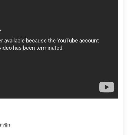
มาชิก