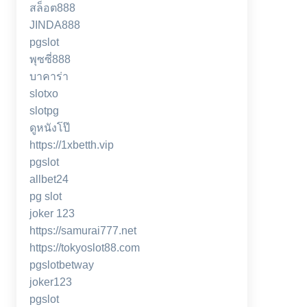
สล็อต888
JINDA888
pgslot
พุซซี่888
บาคาร่า
slotxo
slotpg
ดูหนังโป๊
https://1xbetth.vip
pgslot
allbet24
pg slot
joker 123
https://samurai777.net
https://tokyoslot88.com
pgslotbetway
joker123
pgslot