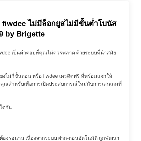
iwdee ไม่มีล็อกยูสไม่มีขั้นต่ำโบนัส
9 by Brigette
wdee เป็นคำตอบที่คุณไม่ควรพลาด ด้วยระบบที่นำสมัย
ไม่กี่ขั้นตอน หรือ fiwdee เครดิตฟรี ที่พร้อมแจกให้
องคุณสำหรับเพื่อการเปิดประสบการณ์ใหม่กับการเล่นเกมที่
นใดกัน
จะต้องรอนาน เนื่องจากระบบ ฝาก-ถอนอัตโนมัติ ถูกพัฒนา