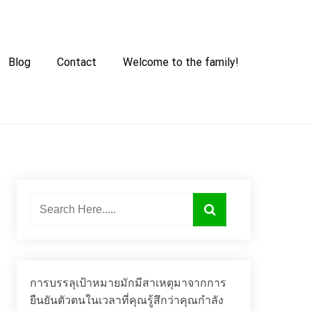
Blog
Contact
Welcome to the family!
การบรรลุเป้าหมายมักมีสาเหตุมาจากการ
ยืนยันตัวตนในเวลาที่คุณรู้สึกว่าคุณกำลัง