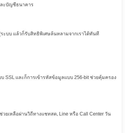
น และบัญชีธนาคาร
สู่ระบบ แล้วก็รับสิทธิพิเศษล้นหลามจากเราได้ทันที
บบ SSL และก็การเข้ารหัสข้อมูลแบบ 256-bit ช่วยคุ้มครอง
เหลือผ่านวิถีทางแชทสด, Line หรือ Call Center วัน