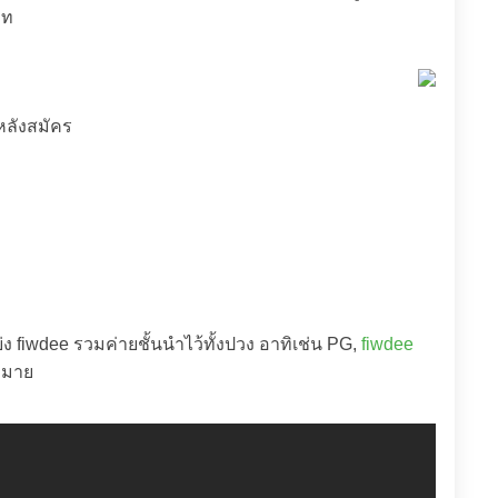
็ท
หลังสมัคร
ง fiwdee รวมค่ายชั้นนำไว้ทั้งปวง อาทิเช่น PG,
fiwdee
กมาย