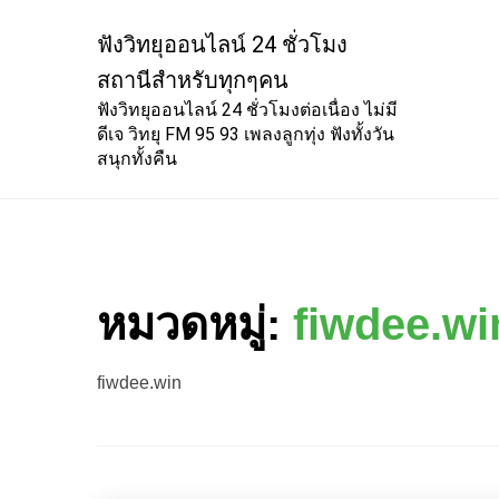
Skip
to
ฟังวิทยุออนไลน์ 24 ชั่วโมง
content
สถานีสำหรับทุกๆคน
ฟังวิทยุออนไลน์ 24 ชั่วโมงต่อเนื่อง ไม่มี
ดีเจ วิทยุ FM 95 93 เพลงลูกทุ่ง ฟังทั้งวัน
สนุกทั้งคืน
หมวดหมู่:
fiwdee.wi
fiwdee.win