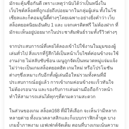
มักจะคุ้นชื่อกันดี เพราะเหตุว่านับได้ว่าเป็นหนึ่งใน
เว็บไซต์สล็อตที่ถูกเอ๋ยถึงบ่อยมากในกลุ่มผู้เล่น ทั้งในโซ
เชียลและก็คอมมูนิตี้ต่างๆโดยเฉพาะอย่างยิ่งคำว่า เว็บ
สล็อตยอดนิยมอันดับ 1 และ แจกเครดิตฟรี ไม่ต้องฝาก ที่
มักจะเห็นอยู่บ่อยมากในประชาสัมพันธ์รวมทั้งรีวิวต่างๆ
จากประสบการณ์ที่เคยได้ลองเข้าไปใช้งานในมุมของผู้
เล่นทั่วไป สิ่งแรกที่รู้สึกได้เป็นหน้าเว็บไซต์ค่อนข้างจะใช้
งานง่าย ไม่สลับซับซ้อน เมนูถูกจัดเป็นหมวดหมู่แจ่มแจ้ง
ไม่ว่าจะเป็นเกมสล็อตยอดฮิต เกมใหม่ หรือโปรโมชัน
ต่างๆซึ่งเหมาะกับอีกทั้งผู้เล่นมือใหม่รวมทั้งคนที่มี
ประสบการณ์อยู่แล้ว การเข้าเกมค่อนข้างจะเร็วทันใจ
ไม่ต้องรอนาน และรองรับการเล่นผ่านมือถือก้าวหน้า
ทำให้สามารถเล่นได้ทุกๆที่ตามความสะดวก
ในส่วนของเกม สล็อต168 ที่มีให้เลือก จะเห็นว่ามีหลาก
หลายค่าย ทั้งแนวคลาสสิกและก็แบบกราฟิกล้ำยุค บาง
เกมย้ำภาพงาม เอฟเฟกต์จัดเต็ม ตอนที่บางเกมเน้นความ