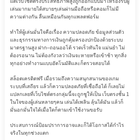
แต่เว็บไซต์ตรงประสิทธิภาพสูงถูกออกแบบมาให้รองรับผู้
เล่นมากมายได้สบายๆเล่นผ่านมือถือหรือคอมก็ไม่มี
ความต่างกัน ลื่นเหมือนกันทุกแพลตฟอร์ม
ทำให้ผู้เล่นมั่นใจคือเรื่อง ความปลอดภัย ข้อมูลส่วนตัว
และธุรกรรมทางการเงินถูกคุ้มครองปกป้องด้วยระบบ
มาตรฐานสูง ฝาก–ถอนออโต้ รวดเร็วทันใจ แม่นยำ ไม่
ต้องรอนาน ไม่ต้องกังวลว่าเงินจะหายหรือเข้าช้า ทุกสิ่ง
ทุกอย่างทำงานแบบอัตโนมัติและก็ตรวจสอบได้
สล็อตเครดิตฟรี เมื่อรวมถึงความสนุกสนานของเกม
ระบบที่เสถียร แล้วก็ความปลอดภัยที่เชื่อถือได้ ก็เลยไม่
แปลกเลยที่เว็บไซต์ตรงกลุ่มนี้จะถูกชูให้เป็น เว็บตรงชั้น 1
ในใจของผู้เล่นหลายๆคน เล่นได้เพลิน ลุ้นได้มัน แล้วก็
มั่นอกมั่นใจได้เมื่อใดก็ตามเข้าใช้งานขอรับ
ประสบการณ์ป้อมปราการอาจและก็ได้โอกาสได้กำไร
จริงในทุกช่วงแตก