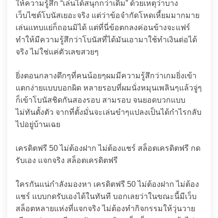
ให้ความรู้สึก “เล่นได้สนุกกว่าเดิม” ด้วยเหตุว่าบาง
เว็บไซต์โบนัสเยอะจริง แต่ว่าข้อจำกัดโหดเหี้ยมมากมาย
เล่นแทบแย่ก็ถอนมิได้ แต่ที่นี่ข้อตกลงค่อนข้างจะแฟร์
ทำให้มีความรู้สึกว่าโบนัสที่ได้มันเอามาใช้ทำเงินต่อได้
จริง ไม่ใช่แค่ตัวเลขสวยๆ
ยิ่งตอนกลางดึกๆที่คนน้อยๆผมมีความรู้สึกว่าเกมยิ่งเข้า
แตกง่ายแบบบอกผิด หลายรอบที่ผมนั่งหมุนเพลินๆแล้วจู่ๆ
ก็เข้าโบนัสชิดกันสองรอบ สามรอบ จนยอดบวกแบบ
ไม่ทันตั้งตัว จากที่ตั้งมั่นจะเล่นขำๆแปลงเป็นได้กำไรกลับ
ไปอยู่บ้านเฉย
เครดิตฟรี 50 ไม่ต้องฝาก ไม่ต้องแชร์ สล็อตเครดิตฟรี กด
รับเอง แจกจริง สล็อตเครดิตฟรี
ใครกันแน่กำลังมองหา เครดิตฟรี 50 ไม่ต้องฝาก ไม่ต้อง
แชร์ แบบกดรับเองได้ในทันที บอกเลยว่าในขณะนี้มีเว็บ
สล็อตหลายแห่งที่แจกจริง ไม่ต้องทำกิจกรรมให้วุ่นวาย