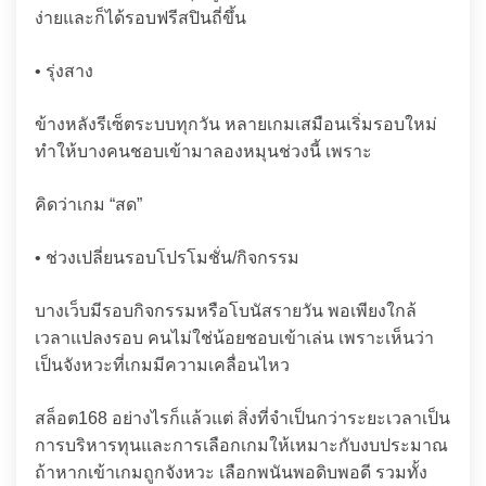
ง่ายและก็ได้รอบฟรีสปินถี่ขึ้น
• รุ่งสาง
ข้างหลังรีเซ็ตระบบทุกวัน หลายเกมเสมือนเริ่มรอบใหม่
ทำให้บางคนชอบเข้ามาลองหมุนช่วงนี้ เพราะ
คิดว่าเกม “สด”
• ช่วงเปลี่ยนรอบโปรโมชั่น/กิจกรรม
บางเว็บมีรอบกิจกรรมหรือโบนัสรายวัน พอเพียงใกล้
เวลาแปลงรอบ คนไม่ใช่น้อยชอบเข้าเล่น เพราะเห็นว่า
เป็นจังหวะที่เกมมีความเคลื่อนไหว
สล็อต168 อย่างไรก็แล้วแต่ สิ่งที่จำเป็นกว่าระยะเวลาเป็น
การบริหารทุนและการเลือกเกมให้เหมาะกับงบประมาณ
ถ้าหากเข้าเกมถูกจังหวะ เลือกพนันพอดิบพอดี รวมทั้ง