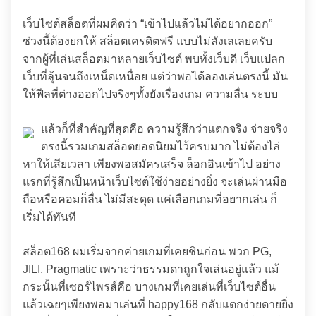
เว็บไซต์สล็อตที่ผมคิดว่า “เข้าไปแล้วไม่ได้อยากออก”
ช่วงนี้ต้องยกให้ สล็อตเครดิตฟรี แบบไม่ลังเลเลยครับ
จากผู้ที่เล่นสล็อตมาหลายเว็บไซต์ พบทั้งเว็บดี เว็บแปลก
เว็บที่ลุ้นจนถึงเหน็ดเหนื่อย แต่ว่าพอได้ลองเล่นตรงนี้ มัน
ให้ฟีลที่ต่างออกไปจริงๆทั้งยังเรื่องเกม ความลื่น ระบบ
แล้วก็ที่สำคัญที่สุดคือ ความรู้สึกว่าแตกจริง จ่ายจริง
ตรงนี้รวมเกมสล็อตยอดนิยมไว้ครบมาก ไม่ต้องไล่
หาให้เสียเวลา เพียงพอสมัครเสร็จ ล็อกอินเข้าไป อย่าง
แรกที่รู้สึกเป็นหน้าเว็บไซต์ใช้ง่ายอย่างยิ่ง จะเล่นผ่านมือ
ถือหรือคอมก็ลื่น ไม่มีสะดุด แค่เลือกเกมที่อยากเล่น ก็
เริ่มได้ทันที
สล็อต168 ผมเริ่มจากค่ายเกมที่เคยชินก่อน พวก PG,
JILI, Pragmatic เพราะว่าธรรมดาถูกใจเล่นอยู่แล้ว แม้
กระนั้นที่เซอร์ไพรส์คือ บางเกมที่เคยเล่นที่เว็บไซต์อื่น
แล้วเฉยๆเพียงพอมาเล่นที่ happy168 กลับแตกง่ายดายยิ่ง