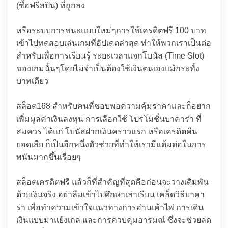
(ซื้อฟรีสปิน) ที่ถูกลง
หรือระบบการชนะแบบใหม่ๆการใช้เครดิตฟรี 100 บาท
เข้าไปทดสอบเล่นเกมที่อัปเดตล่าสุด ทำให้พวกเราเป็นต่อ
สำหรับเพื่อการเรียนรู้ ระยะเวลาแจกโบนัส (Time Slot)
ของเกมนั้นๆโดยไม่จำเป็นต้องใช้เงินตนเองแม้กระทั้ง
บาทเดียว
สล็อต168 สำหรับคนที่ชอบพอความคุ้มราคาและก็อยาก
เพิ่มมูลค่าเงินลงทุน การเลือกใช้ โปรโมชั่นบาคาร่า ที่
สมควร ได้แก่ โบนัสฝากเงินคราวแรก หรือเครดิตคืน
ยอดเสีย ก็เป็นอีกหนึ่งตัวช่วยที่ทำให้เรามีแต้มต่อในการ
พนันมากขึ้นเรื่อยๆ
สล็อตเครดิตฟรี แล้วก็ที่สำคัญที่สุดคือก่อนจะวางเดิมพัน
ด้วยเงินจริง อย่าลืมเข้าไปศึกษาเล่าเรียน เคล็ดวิธีบาคา
ร่า เพื่อทำความเข้าใจแนวทางการอ่านเค้าไพ่ การเดิน
เงินแบบมาแย้งเกล และการควบคุมอารมณ์ ซึ่งจะช่วยลด