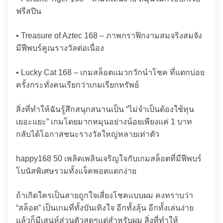
ฟรีสปิน
• Treasure of Aztec 168 – ภาพกราฟิกงามสมจริงสมจัง
มีฟีพบร์คูณรางวัลต่อเนื่อง
• Lucky Cat 168 – เกมสล็อตแมวกวักนำโชค ที่แตกบ่อย
ครั้งกระทั่งคนเรียกว่าเกมเรียกทรัพย์
สิ่งที่ทำให้ฉันรู้สึกสนุกสนานเป็น “ไม่จำเป็นต้องใช้ทุน
เยอะแยะ” เกมโดยมากหมุนอย่างน้อยเพียงแค่ 1 บาท
กลับได้โอกาสชนะรางวัลใหญ่หลายเท่าตัว
happy168 50 เพลิดเพลินเจริญใจกับเกมสล็อตที่มีฟีพบร์
โบนัสพิเศษรวมทั้งแจ็คพอตแตกง่าย
ถ้าเกิดใครเป็นสายถูกใจเสี่ยงโชคแบบผม คงทราบว่า
“สล็อต” เป็นเกมที่ทั้งบันเทิงใจ อีกทั้งลุ้น อีกทั้งเล่นง่าย
แล้วก็มีเสน่ห์ส่วนตัวสุดๆแต่สำหรับผม สิ่งที่ทำให้