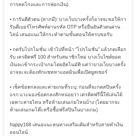
การคดโกงและการฟอกเงิน)
• การันตีตัวตน (หากมี): บางเว็บบางครั้งก็อาจจะขอให้กา
รันตีเบอร์โทรศัพท์ผ่านรหัส OTP หรือยืนยันตัวตนผ่าน
ไลน์ เสนอแนะให้กระทำตามขั้นตอนให้ครบขอรับ
• กดรับโปรโมชั่น: เข้าไปที่หน้า “โปรโมชั่น” แล้วกดเลือก
รับ เครดิตฟรี 100 สำหรับสมาชิกใหม่ บางเว็บไซต์ยอด
เงินจะเข้ากระเป๋าเกมโดยอัตโนมัติ แต่ว่าบางเว็บบางครั้ง
อาจจะจะต้องทักแชทหาแอดมินเพื่อเปิดยูสเซอร์
• เช็คข้อตกลงและค่ายเกมที่ระบุ: ก่อนที่จะกดสปินครั้ง
แรก แวะมองข้อตกลงสักหน่อยว่า เครดิตฟรีนี้ให้เล่นได้
เฉพาะค่ายไหน หรือห้ามเล่นเกมไหนบ้าง (โดยมากจะ
ห้ามเล่นเกมโต๊ะหรือซื้อฟรีสปินในบางเกม)
happy168 เสนอแนะหนทางเสริมเติมสำหรับสายทำเงิน
ออนไลน์