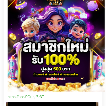
https://t.co/0Oubjf6r3T