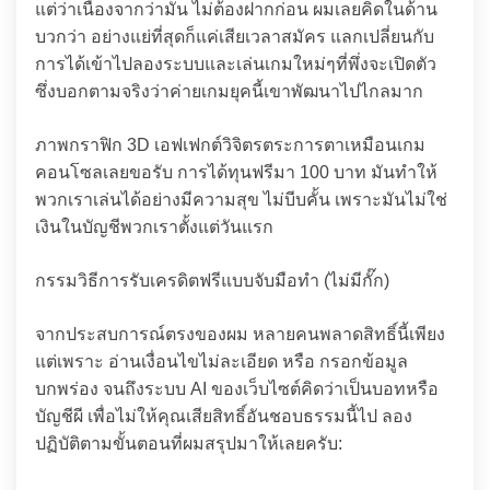
แต่ว่าเนื่องจากว่ามัน ไม่ต้องฝากก่อน ผมเลยคิดในด้าน
บวกว่า อย่างแย่ที่สุดก็แค่เสียเวลาสมัคร แลกเปลี่ยนกับ
การได้เข้าไปลองระบบและเล่นเกมใหม่ๆที่พึ่งจะเปิดตัว
ซึ่งบอกตามจริงว่าค่ายเกมยุคนี้เขาพัฒนาไปไกลมาก
ภาพกราฟิก 3D เอฟเฟกต์วิจิตรตระการตาเหมือนเกม
คอนโซลเลยขอรับ การได้ทุนฟรีมา 100 บาท มันทำให้
พวกเราเล่นได้อย่างมีความสุข ไม่บีบคั้น เพราะมันไม่ใช่
เงินในบัญชีพวกเราตั้งแต่วันแรก
กรรมวิธีการรับเครดิตฟรีแบบจับมือทำ (ไม่มีกั๊ก)
จากประสบการณ์ตรงของผม หลายคนพลาดสิทธิ์นี้เพียง
แต่เพราะ อ่านเงื่อนไขไม่ละเอียด หรือ กรอกข้อมูล
บกพร่อง จนถึงระบบ AI ของเว็บไซต์คิดว่าเป็นบอทหรือ
บัญชีผี เพื่อไม่ให้คุณเสียสิทธิ์อันชอบธรรมนี้ไป ลอง
ปฏิบัติตามขั้นตอนที่ผมสรุปมาให้เลยครับ: