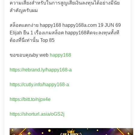
ความเสี่ยงสำหรับในการสูญเสียเงินลงทุนได้อย่างมีนัย
สำคัญครับผม
สล็อตแตกง่าย happy168 happy168a.com 19 JUN 69
Elijah ยืน 1 เรื่องเกมสล็อต happy168คิดจะลงทุนทั้งที
ต้องที่นี่เท่านั้น Top 85
ขอขอบคุณby web
happy168
https://rebrand.ly/happy168-a
https://cutly.info/happy168-a
https://bitt.to/njpx4e
https://shorturl.asia/oGS2j