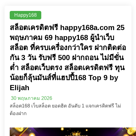
Happy168
สล็อตเครดิตฟรี happy168a.com 25
พฤษภาคม 69 happy168 ผู้นำเว็บ
สล็อต ที่ครบเครื่องกว่าใคร ฝากติดต่อ
กัน 3 วัน รับฟรี 500 ฝากถอน ไม่มีขั่น
ต่ำ สล็อตเว็บตรง สล็อตเครดิตฟรี ทุน
น้อยก็ลุ้นมันส์ที่แฮปปี้168 Top 9 by
Elijah
30 พฤษภาคม 2026
สล็อต168 เว็บสล็อต ยอดฮิต อันดับ 1 แจกเครดิตฟรี ไม่
ต้องฝาก