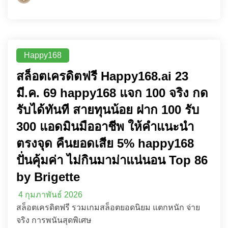
Happy168
สล็อตเครดิตฟรี Happy168.ai 23
มี.ค. 69 happy168 แจก 100 จริง กด
รับได้ทันที สายทุนน้อย ฝาก 100 รับ
300 แอดมินมืออาชีพ ให้คำแนะนำ
ตรงจุด คืนยอดเสีย 5% happy168
ปั่นคุ้มค่า ไม่กินมาม่าแน่นอน Top 86
by Brigette
4 กุมภาพันธ์ 2026
สล็อตเครดิตฟรี รวมเกมสล็อตยอดนิยม แตกหนัก จ่าย
จริง การพนันสุดพิเศษ