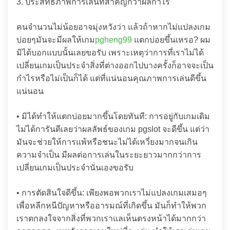
3. ประสิทธิภาพการเล่นที่สำคัญกว่าผลกำไร
คนจำนวนไม่น้อยอาจมุ่งหวังว่า แล้วถ้าหากไม่แปลงเกม
บ่อยๆมันจะมีผลให้เกม
pgheng99
แตกบ่อยขึ้นเหรอ? ผม
มิได้บอกแบบนั้นเลยขอรับ เพราะเหตุว่าการที่เราไม่ได้
เปลี่ยนเกมเป็นประจำสิ่งที่ต่างออกไปบางครั้งก็อาจจะเป็น
กำไรหรือไม่เป็นก็ได้ แต่ที่แน่นอนคุณภาพการเล่นดีขึ้น
แน่นอน
• มิได้ทำให้แตกบ่อยมากขึ้นโดยทันที: การอยู่กับเกมเดิม
ไม่ได้การันตีเลยว่าผลลัพธ์ของเกม pgslot จะดีขึ้น แต่ว่า
มันจะช่วยให้การแพ้หรือชนะไม่ได้เหวี่ยงมากจนเกิน
ความจำเป็น มีผลต่อการเล่นในระยะยาวมากกว่าการ
เปลี่ยนเกมเป็นประจำนั่นเองขอรับ
• การตัดสินใจดีขึ้น: เพียงพอพวกเราไม่แปลงเกมเสมอๆ
เพื่อหลีกหนีปัญหาหรืออารมณ์ที่เกิดขึ้น มันก็ทำให้พวก
เราตกลงใจจากสิ่งที่พวกเราแลเห็นตรงหน้าได้มากกว่า