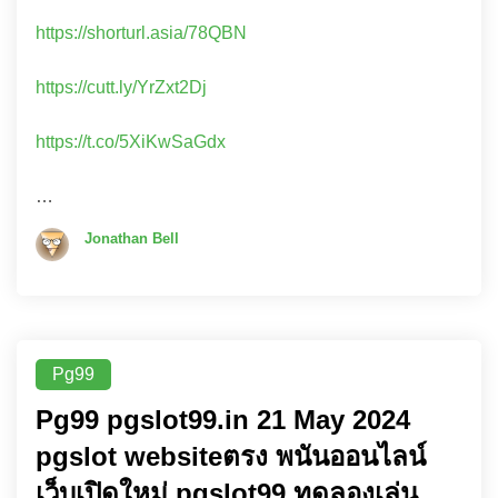
https://shorturl.asia/78QBN
https://cutt.ly/YrZxt2Dj
https://t.co/5XiKwSaGdx
…
Jonathan Bell
Pg99
Pg99 pgslot99.in 21 May 2024
pgslot websiteตรง พนันออนไลน์
เว็บเปิดใหม่ pgslot99 ทดลองเล่น