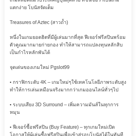
แตกง่าย โบนัสจัดเต็ม
Treasures of Aztec (สาวถ้ำ)
หนึ่งในเกมยอดฮิตที่มีผู้เล่นมากที่สุด ฟีเจอร์ฟรีสปินพร้อม
ตัวคูณมากมายก่ายกอง ทำให้สามารถแปลงทุนหลักสิบ
เป็นกำไรหลักพันได้
จุดเด่นของเกมใหม่ Pgslot99
• กราฟิกระดับ 4K – เกมใหม่ๆใช้เทคโนโลยีภาพระดับสูง
ทำให้การเล่นเหมือนจริงมากกว่าเกมออนไลน์ทั่วๆไป
• ระบบเสียง 3D Surround – เพิ่มความมันส์ในทุกการ
หมุน
• ฟีเจอร์ซื้อฟรีสปิน (Buy Feature) – ทุกเกมใหม่เปิด
โอกาสให้ผู้เล่นซื้อฟรีสปินเพื่อเข้าสู่รอบโบนัสได้ในทันที