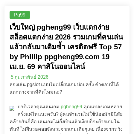
Pg99
เว็บใหญ่ pgheng99 เว็บแตกง่าย
สล็อตแตกง่าย 2026 รวมเกมที่คนเล่น
แล้วกลับมาเติมซ้ำ เครดิตฟรี Top 57
by Phillip ppgheng99.com 19
เม.ย. 69 คาสิโนออนไลน์
5 กุมภาพันธ์ 2026
ลองเล่น pgslot แบบไม่เปลี่ยนเกมบ่อยครั้ง คำตอบที่ได้
แตกต่างจากที่คิดไหมนะ?
ปกติเวลาคุณเล่นเกม
pgheng99
คุณแปลงเกมหลาย
ครั้งแค่ไหนนะครับ? ผู้คนจำนวนไม่ใช้น้อยมักมีนิสัย
คล้ายกันก็คือ เล่นเกมไม่กี่สปินแล้วเงียบก็จะย้ายเกมใน
ทันที ไม่ฝืนรอคอยจังหวะจากเกมเดิมๆเลย เนื่องจากหวัง