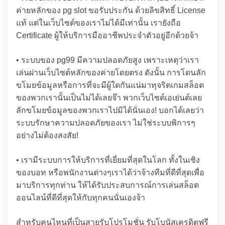
ค่ายหลักของ pg slot ขอรับประกัน ด้วยลิขสิทธิ์ License
แท้ แต่ในเว็บไซต์ของเราไม่ได้มีเท่านั้น เรายังถือ
Certificate ผู้ให้บริการมืออาชีพประจำตัวอยู่อีกด้วยจ้า
• ระบบของ pg99 มีความปลอดภัยสูง เพราะเหตุว่าเรา
เล่นผ่านเว็บไซต์หลักของค่ายโดยตรง ดังนั้น การโดนลัก
ขโมยข้อมูลหรือการที่จะมีผู้ใดกันแน่มาทุจริตเกมสล็อต
ของพวกเรานั้นเป็นไม่ได้เลยจ๊า พวกเว็บไซต์เอเย่นต์เลย
ลักขโมยข้อมูลของพวกเราไปมิได้นั่นเอง! บอกได้เลยว่า
ระบบรักษาความปลอดภัยของเรา ไม่ใช่ระบบพิการๆ
อย่างไม่ต้องสงสัย!
• เรามีระบบการให้บริการที่เยี่ยมที่สุดในโลก ทั้งในเชิง
ของบอท หรือพนักงานต่างๆเราได้ว่าจ้างทีมที่ดีที่สุดเพื่อ
มาบริการทุกท่าน ให้ได้รับประสบการณ์การเล่นสล็อต
ออนไลน์ที่ดีที่สุดให้กับทุกคนนั่นเองจ้า
สำหรับคนไหนที่เป็นสายรับโปรโมชั่น รับโบนัสเครดิตฟรี