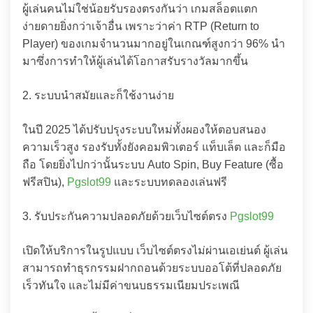
ผู้เล่นคนไม่ใช่น้อยรับรองตรงกันว่า เกมสล็อตแตก
ง่ายดายยิ่งกว่าเจ้าอื่น เพราะว่าค่า RTP (Return to
Player) ของเกมจำนวนมากอยู่ในเกณฑ์สูงกว่า 96% นำ
มาซึ่งการทำให้ผู้เล่นได้โอกาสรับรางวัลมากขึ้น
2. ระบบนำสมัยและก็ใช้งานง่าย
ในปี 2025 ได้ปรับปรุงระบบใหม่ทั้งผองให้ตอบสนอง
ความเร็วสูง รองรับทั้งยังคอมพิวเตอร์ แท็บเล็ต และก็มือ
ถือ โดยยิ่งไปกว่านั้นระบบ Auto Spin, Buy Feature (ซื้อ
ฟรีสปิน),
Pgslot99
และระบบทดลองเล่นฟรี
3. รับประกันความปลอดภัยด้วยเว็บไซต์ตรง
Pgslot99
เปิดให้บริการในรูปแบบ เว็บไซต์ตรงไม่ผ่านเอเย่นต์ ผู้เล่น
สามารถทำธุรกรรมฝากถอนด้วยระบบออโต้ที่ปลอดภัย
เร็วทันใจ และไม่มีค่าขนบธรรมเนียมประเพณี