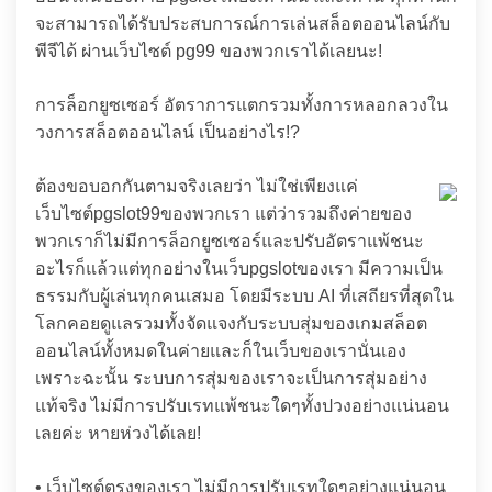
จะสามารถได้รับประสบการณ์การเล่นสล็อตออนไลน์กับ
พีจีได้ ผ่านเว็บไซต์ pg99 ของพวกเราได้เลยนะ!
การล็อกยูซเซอร์ อัตราการแตกรวมทั้งการหลอกลวงใน
วงการสล็อตออนไลน์ เป็นอย่างไร!?
ต้องขอบอกกันตามจริงเลยว่า ไม่ใช่เพียงแค่
เว็บไซต์pgslot99ของพวกเรา แต่ว่ารวมถึงค่ายของ
พวกเราก็ไม่มีการล็อกยูซเซอร์และปรับอัตราแพ้ชนะ
อะไรก็แล้วแต่ทุกอย่างในเว็บpgslotของเรา มีความเป็น
ธรรมกับผู้เล่นทุกคนเสมอ โดยมีระบบ AI ที่เสถียรที่สุดใน
โลกคอยดูแลรวมทั้งจัดแจงกับระบบสุ่มของเกมสล็อต
ออนไลน์ทั้งหมดในค่ายและก็ในเว็บของเรานั่นเอง
เพราะฉะนั้น ระบบการสุ่มของเราจะเป็นการสุ่มอย่าง
แท้จริง ไม่มีการปรับเรทแพ้ชนะใดๆทั้งปวงอย่างแน่นอน
เลยค่ะ หายห่วงได้เลย!
• เว็บไซต์ตรงของเรา ไม่มีการปรับเรทใดๆอย่างแน่นอน