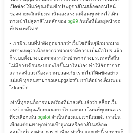
เปิดช่องให้แก่คุณเดินเข้าประตูคาสิโนสล็อตออนไลน์
ของค่ายหลักเพียงเท่านั้นเองแรง เสมือนทุกท่านได้เดิน
ทางเข้าไปสู่คาสิโนหลักของ
pg99
กันทั้งที่นั่งอยู่หน้าจอ
ที่ประเทศไทย!
• เรามีระบบที่น่าดึงดูดมากกว่าเว็บไซต์อื่นๆอีกมากมาย
เพราะเหตุว่าเนื่องจากว่าพวกเรามีความเป็นมือโปร แล้ว
ก็ระบบทั้งปวงของพวกเรานำเข้าจากต่างประเทศทั้งสิ้น
ไม่มีการเขียนระบบอะไรขึ้นมาใหม่เอง ทำให้อัตราการ
แตกคงที่และเรื่องความปลอดภัย เราก็ไม่มีติดขัดอย่าง
แน่แท้ ทุกคนสามารถเล่นpgslotกับเราได้อย่างเต็มระบบ
ไปเลยจ้า!
เท่านี้ทุกคนก็อาจหมดเรื่องที่น่าสงสัยแล้วว่า สล็อตเว็บ
ตรงต้องมีคุณลักษณะอย่างไร และแบบไหนที่ทุกคนควร
ที่จะเลือกเล่น
pgslot
จำเป็นต้องแบบเรานี่เลยค่ะ เราเป็น
เพียงแต่คนพาทุกท่านเข้าสู่เกมหรือคาสิโนสล็อต
ออนไลน์ของค่าย pgslot เพียงเท่านั้น และเท่านี้ ทุกท่านก็