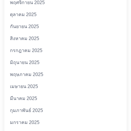
พฤศจิกายน 2025
ตุลาคม 2025
กันยายน 2025
สิงหาคม 2025
กรกฎาคม 2025
มิถุนายน 2025
พฤษภาคม 2025
เมษายน 2025
มีนาคม 2025
กุมภาพันธ์ 2025
มกราคม 2025