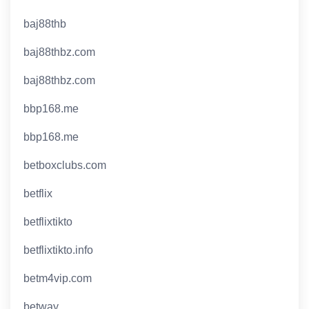
baj88thb
baj88thbz.com
baj88thbz.com
bbp168.me
bbp168.me
betboxclubs.com
betflix
betflixtikto
betflixtikto.info
betm4vip.com
betway