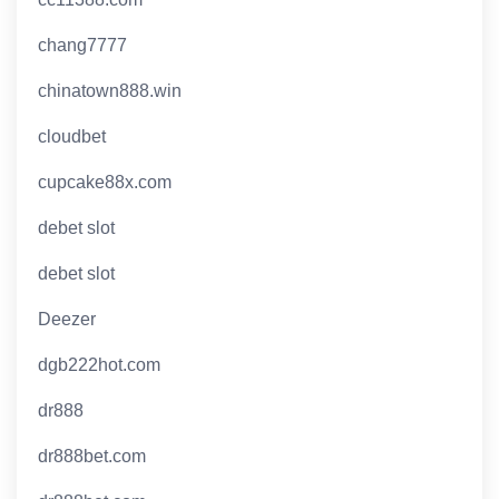
chang7777
chinatown888.win
cloudbet
cupcake88x.com
debet slot
debet slot
Deezer
dgb222hot.com
dr888
dr888bet.com