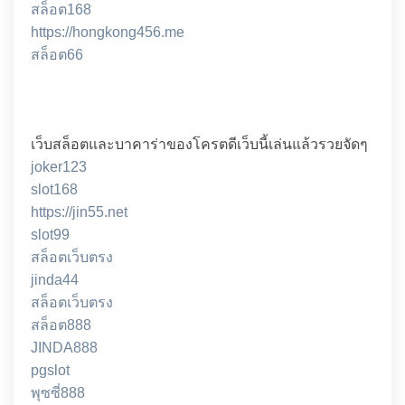
สล็อต168
https://hongkong456.me
สล็อต66
เว็บสล็อตและบาคาร่าของโครตดีเว็บนี้เล่นแล้วรวยจัดๆ
joker123
slot168
https://jin55.net
slot99
สล็อตเว็บตรง
jinda44
สล็อตเว็บตรง
สล็อต888
JINDA888
pgslot
พุซซี่888