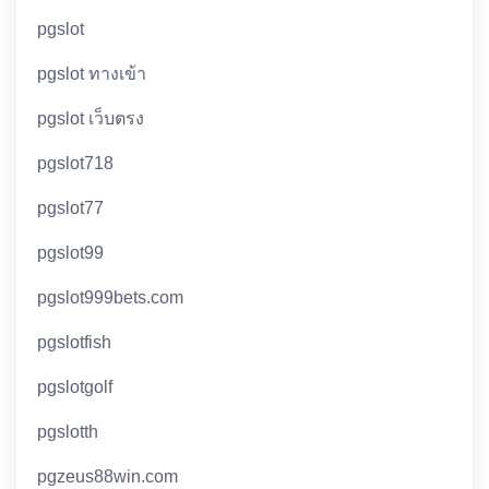
pgslot
pgslot ทางเข้า
pgslot เว็บตรง
pgslot718
pgslot77
pgslot99
pgslot999bets.com
pgslotfish
pgslotgolf
pgslotth
pgzeus88win.com