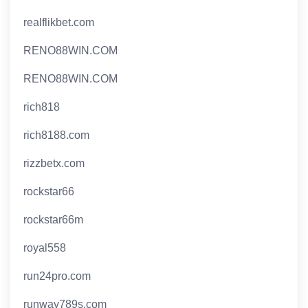
realflikbet.com
RENO88WIN.COM
RENO88WIN.COM
rich818
rich8188.com
rizzbetx.com
rockstar66
rockstar66m
royal558
run24pro.com
runway789s.com