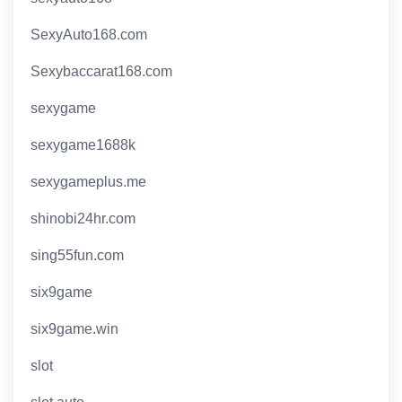
SexyAuto168.com
Sexybaccarat168.com
sexygame
sexygame1688k
sexygameplus.me
shinobi24hr.com
sing55fun.com
six9game
six9game.win
slot