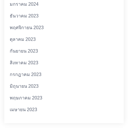
มกราคม 2024
ธันวาคม 2023
พฤศจิกายน 2023
ตุลาคม 2023
กันยายน 2023
สิงหาคม 2023
กรกฎาคม 2023
มิถุนายน 2023
พฤษภาคม 2023
เมษายน 2023