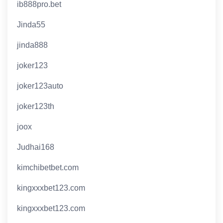
ib888pro.bet
Jinda55
jinda888
joker123
joker123auto
joker123th
joox
Judhai168
kimchibetbet.com
kingxxxbet123.com
kingxxxbet123.com