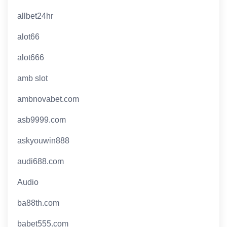
allbet24hr
alot66
alot666
amb slot
ambnovabet.com
asb9999.com
askyouwin888
audi688.com
Audio
ba88th.com
babet555.com