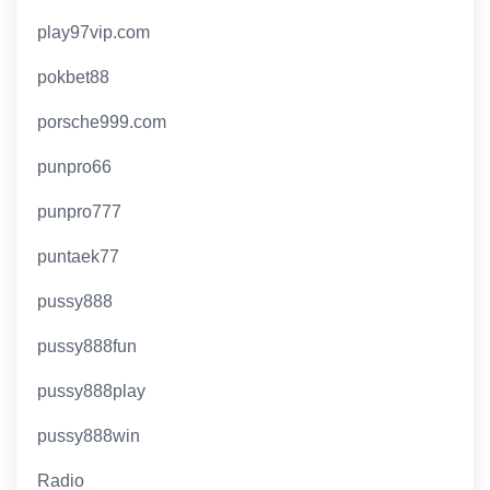
play97vip.com
pokbet88
porsche999.com
punpro66
punpro777
puntaek77
pussy888
pussy888fun
pussy888play
pussy888win
Radio