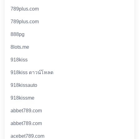
789plus.com
789plus.com
888pg
8lots.me
918kiss
918kiss ดาวน์โหลด
918kissauto
918kissme
abbet789.com
abbet789.com
acebet789.com