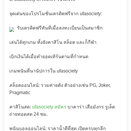
จุดเด่นของโปรโมชั่นเครดิตฟรีจาก ufasociety:
รับเครดิตฟรีทันทีเมื่อลงทะเบียนเป็นสมาชิก
เล่นได้ทุกเกม ทั้งยังคาสิโน สล็อต และก็กีฬา
เบิกเงินได้เมื่อทำยอดเทิร์นตามที่กำหนด
เกมพนันที่นานัปการใน ufasociety
สล็อตออนไลน์: รวมค่ายดัง ตัวอย่างเช่น PG, Joker,
Pragmatic
คาสิโนสด:
ufasociety สมัคร
บาคาร่า เสือมังกร รูเล็ต
ถ่ายทอดสด 24 ชม.
พนันบอลออนไลน์: ราคาน้ำดีที่สุด เปิดครบทุกลีก