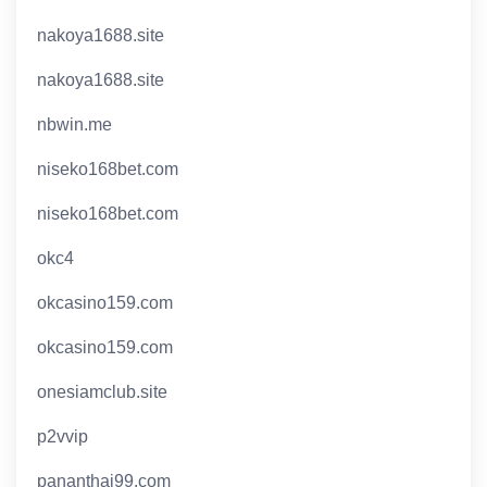
nakoya1688.site
nakoya1688.site
nbwin.me
niseko168bet.com
niseko168bet.com
okc4
okcasino159.com
okcasino159.com
onesiamclub.site
p2vvip
pananthai99.com