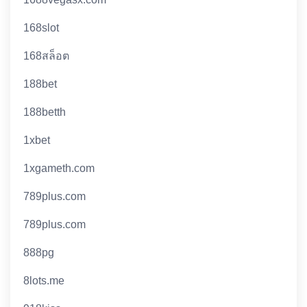
168slot
168สล็อต
188bet
188betth
1xbet
1xgameth.com
789plus.com
789plus.com
888pg
8lots.me