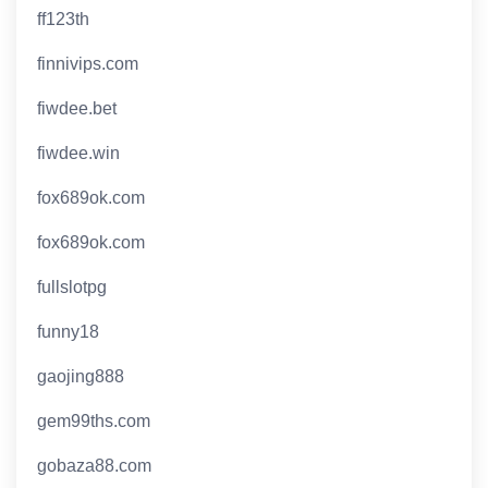
ff123th
finnivips.com
fiwdee.bet
fiwdee.win
fox689ok.com
fox689ok.com
fullslotpg
funny18
gaojing888
gem99ths.com
gobaza88.com