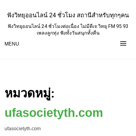
Skip
to
ฟังวิทยุออนไลน์ 24 ชั่วโมง สถานีสำหรับทุกๆคน
content
ฟังวิทยุออนไลน์ 24 ชั่วโมงต่อเนื่อง ไม่มีดีเจ วิทยุ FM 95 93
เพลงลูกทุ่ง ฟังทั้งวันสนุกทั้งคืน
MENU
หมวดหมู่:
ufasocietyth.com
ufasocietyth.com