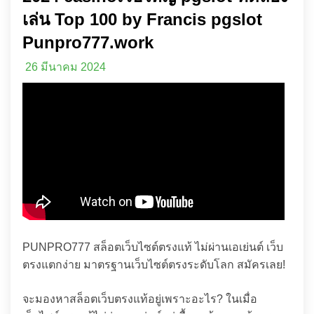
เล่น Top 100 by Francis pgslot
Punpro777.work
26 มีนาคม 2024
PUNPRO777 สล็อตเว็บไซต์ตรงแท้ ไม่ผ่านเอเย่นต์ เว็บ
ตรงแตกง่าย มาตรฐานเว็บไซต์ตรงระดับโลก สมัครเลย!
จะมองหาสล็อตเว็บตรงแท้อยู่เพราะอะไร? ในเมื่อ