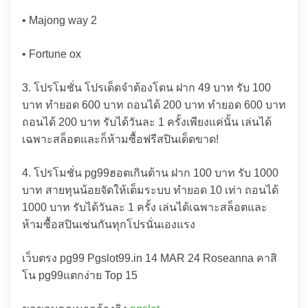
• Majong way 2
• Fortune ox
3. โปรโมชั่น โปรเด็ดจำต้องโดน ฝาก 49 บาท รับ 100
บาท ทำยอด 600 บาท ถอนได้ 200 บาท ทำยอด 600 บาท
ถอนได้ 200 บาท รับได้วันละ 1 ครั้งเพียงแค่นั้น เล่นได้
เฉพาะสล็อตและก็ห้ามซื้อฟรีสปินเด็ดขาด!
4. โปรโมชั่น pg99ฮอตเกินต้าน ฝาก 100 บาท รับ 1000
บาท สายทุนน้อยจัดให้เต็มระบบ ทำยอด 10 เท่า ถอนได้
1000 บาท รับได้วันละ 1 ครั้ง เล่นได้เฉพาะสล็อตและ
ห้ามซื้อสปินเช่นกันทุกโปรนั่นเองแรง
เว็บตรง pg99 Pgslot99.in 14 MAR 24 Roseanna คาสิ
โน pg99แตกง่าย Top 15