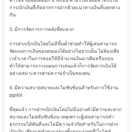
ค่าใช้จ่ายเพิ่มเติมอีก อาทิเช่น ค่าธรรมเนียมสำหรับใน
การเบิกเงินที่เกิดจากการฝากด้วยแนวทางเงินที่แตกต่าง
กัน
3. มีการจัดการการคลังที่สะดวก
การฝากเบิกเงินโดยไม่มีขั้นต่ำช่วยทำให้ผู้เล่นสามารถ
จัดแจงการเงินของตนเองได้อย่างไม่ยากเย็น ไม่ต้องเสีย
เวล่ำเวลาในการคอยให้มีจำนวนเงินมาเติมหรือถอน
ทำให้สามารถวางแผนการเล่นแล้วก็การจัดการเงินได้
อย่างเหมาะควรตามความจำเป็นของตน
4. มีความสบายสบายและไม่ซับซ้อนสำหรับการใช้งาน
pgslot
ที่สุดแล้ว การฝากเบิกเงินโดยไม่มีอย่างต่ำมีความสะดวก
สบายและไม่สลับซับซ้อน เหตุเพราะผู้เล่นสามารถทำ
ธุรกรรมได้ทันทีและไม่มีความจำกัดสำหรับในการฝาก
เบิกเงิน เพียงแค่ทำตามอย่างขั้นตอนง่ายๆที่เว็บไซต์