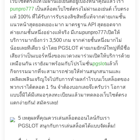
เว็บไซต์ตรงแท้ไม่ผ่านเอเย่นต์อยู่เบื้องหน้าคุณแล้ว เรา
punpro777
เป็นสล็อตเว็บไซต์ตรงไม่ผ่านเอเย่นต์ เว็บตรง
แท้ 100% ที่ได้รับการรับรองลิขสิทธิ์แท้จากค่ายเกมชั้น
แนวหน้าสุดยอดเยอะมาก มาตรฐาน API สุดยอดจาก
ค่ายเกมชั้นหนึ่งอย่างแท้จริง มีเกมpunpro777เปิดให้
บริการมากยิ่งกว่า 3,500 เกม จากค่ายชั้นหนึ่งมากไม่
น้อยเลยทีเดียว นำโดย PGSLOT ค่ายเกมยักษ์ใหญ่ที่มีชื่อ
เสียงว่าเป็นเบอร์หนึ่งของแวดวงมาร่วมเปิดให้บริการด้วย
เหมือนกัน เรายังมาพร้อมกับโปรโมชั่น
pgslot
แล้วก็
กิจกรรมมากที่จะสามารถช่วยให้ท่านสนุกสนานและ
เพลิดเพลินเจริญใจไปกับการทำผลกำไรบนเว็บสล็อตของ
พวกเราได้ตลอด 1 วัน จำต้องบอกเลยจ๊ะครับว่า โอกาส
แบบงี้มิได้มีเสมอๆลงทะเบียนแล้วมาทดลองเว็บไซต์ตรง
แตกง่ายกัน! สมัครเลย!
5 เหตุผลที่คุณควรเล่นสล็อตออนไลน์กับเรา
PGSLOT สนุกกับการเล่นสล็อตได้แบบจัดเต็ม!