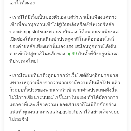
เอาไว้ทั้งผอง
• เรามิได้มีเว็บเป็นของตัวเอง แต่ว่าเราเป็นเพียงแค่ทาง
เข้าเพื่อพาทุกท่านเข้าไปสู่เว็บหลังหรือเซิร์ฟเวอร์หลัก
ของค่ายpgslot ของพวกเรานั่นเอง ก็คือพวกเราเพียงแค่
เปิดช่องให้แก่คุณเดินเข้าประตูคาสิโนสล็อตออนไลน์
ของค่ายหลักเพียงเท่านั้นเองแรง เสมือนทุกท่านได้เดิน
ทางเข้าไปสู่คาสิโนหลักของ
pg99
กันทั้งที่นั่งอยู่หน้าจอ
ที่ประเทศไทย!
• เรามีระบบที่น่าดึงดูดมากกว่าเว็บไซต์อื่นๆอีกมากมาย
เพราะเหตุว่าเนื่องจากว่าพวกเรามีความเป็นมือโปร แล้ว
ก็ระบบทั้งปวงของพวกเรานำเข้าจากต่างประเทศทั้งสิ้น
ไม่มีการเขียนระบบอะไรขึ้นมาใหม่เอง ทำให้อัตราการ
แตกคงที่และเรื่องความปลอดภัย เราก็ไม่มีติดขัดอย่าง
แน่แท้ ทุกคนสามารถเล่นpgslotกับเราได้อย่างเต็มระบบ
ไปเลยจ้า!