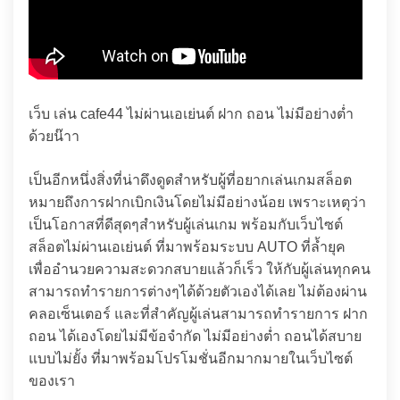
เว็บ เล่น cafe44 ไม่ผ่านเอเย่นต์ ฝาก ถอน ไม่มีอย่างต่ำ
ด้วยน๊าา
เป็นอีกหนึ่งสิ่งที่น่าดึงดูดสำหรับผู้ที่อยากเล่นเกมสล็อต
หมายถึงการฝากเบิกเงินโดยไม่มีอย่างน้อย เพราะเหตุว่า
เป็นโอกาสที่ดีสุดๆสำหรับผู้เล่นเกม พร้อมกับเว็บไซต์
สล็อตไม่ผ่านเอเย่นต์ ที่มาพร้อมระบบ AUTO ที่ล้ำยุค
เพื่ออำนวยความสะดวกสบายแล้วก็เร็ว ให้กับผู้เล่นทุกคน
สามารถทำรายการต่างๆได้ด้วยตัวเองได้เลย ไม่ต้องผ่าน
คลอเซ็นเตอร์ และที่สำคัญผู้เล่นสามารถทำรายการ ฝาก
ถอน ได้เองโดยไม่มีข้อจำกัด ไม่มีอย่างต่ำ ถอนได้สบาย
แบบไม่ยั้ง ที่มาพร้อมโปรโมชั่นอีกมากมายในเว็บไซต์
ของเรา