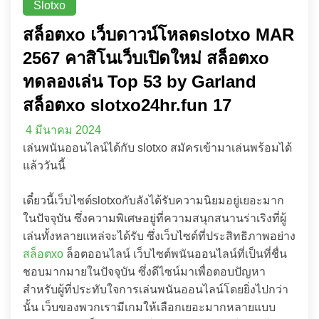
Slotxo
สล็อตxo เว็บดาวน์โหลดslotxo MAR
2567 คาสิโนเว็บเปิดใหม่ สล็อตxo
ทดลองเล่น Top 53 by Garland
สล็อตxo slotxo24hr.fun 17
4 มีนาคม 2024
เล่นพนันออนไลน์ได้กับ slotxo สมัครเข้ามาเล่นพร้อมได้
แล้ววันนี้
เดี๋ยวนี้เว็บไซต์slotxoกับลังได้รับความนิยมอยู่เยอะมาก
ในปัจจุบัน ซึ่งความพิเศษอยู่ที่ความสนุกสนานร่าเริงที่ผู้
เล่นทั้งหลายแหล่จะได้รับ ซึ่งเว็บไซต์ที่ประสิทธิภาพอย่าง
สล็อตxo
ล็อตออนไลน์ เว็บไซต์พนันออนไลน์ที่เป็นที่ชื่น
ชอบมากมายในปัจจุบัน ซึ่งดีไซน์มาเพื่อตอบปัญหา
สำหรับผู้ที่ประทับใจการเล่นพนันออนไลน์โดยยิ่งไปกว่า
นั้น เว็บของพวกเรามีเกมให้เลือกเยอะมากหลายแบบ