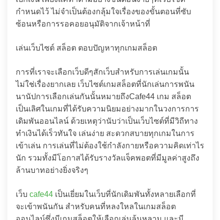
กำหนดไว้ ไม่จำเป็นต้องกลุ้มใจเรื่องของขั้นตอนที่ซับ
ซ้อนหรือการรอคอยอนุมัติจากเจ้าหน้าที่
เล่นเว็บไซต์ สล็อต ตอบปัญหาทุกเกมสล็อต
การที่เราจะเลือกเว็บดีๆสักเว็บสำหรับการเล่นเกมนั้น
ไม่ใช่เรื่องยากเลย เว็บไซต์เกมสล็อตที่นักเล่นการพนัน
นานัปการเลือกเล่นกันนั้นหมายถึงCafe44 เกม สล็อต
เป็นเลิศในเกมที่ได้รับความนิยมอย่างมากในวงการการ
เดิมพันออนไลน์ ด้วยเหตุว่านับว่าเป็นเว็บไซต์ที่มีวิถีทาง
ทำเงินได้เร็วทันใจ เล่นง่าย สะดวกสบายทุกเกมในการ
เข้าเล่น การเล่นที่ไม่ต้องใช้กำลังกายหรือความคิดเท่าไร
นัก รวมทั้งมีโอกาสได้รับรางวัลแจ็คพอตที่มีมูลค่าสูงถึง
ล้านบาทอย่างยิ่งจริงๆ
เว็บ
cafe44
เป็นเยี่ยมในเว็บที่นักเดิมพันทั้งหลายเลือกที่
จะเข้าพนันกัน สำหรับคนที่หลงใหลในเกมสล็อต
ออนไลน์ซึ่งมีเกมสล็อตให้เลือกเล่นล้นหลาม และมี