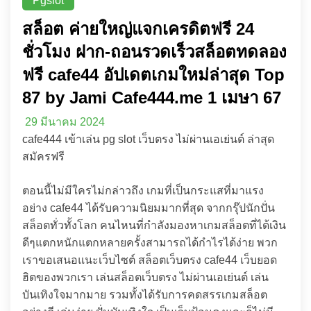
Pgslot
สล็อต ค่ายใหญ่แจกเครดิตฟรี 24
ชั่วโมง ฝาก-ถอนรวดเร็วสล็อตทดลอง
ฟรี cafe44 อัปเดตเกมใหม่ล่าสุด Top
87 by Jami Cafe444.me 1 เมษา 67
29 มีนาคม 2024
cafe444 เข้าเล่น pg slot เว็บตรง ไม่ผ่านเอเย่นต์ ล่าสุด
สมัครฟรี
ตอนนี้ไม่มีใครไม่กล่าวถึง เกมที่เป็นกระแสที่มาแรง
อย่าง cafe44 ได้รับความนิยมมากที่สุด จากกรุ๊ปนักปั่น
สล็อตทั่วทั้งโลก คนไหนที่กำลังมองหาเกมสล็อตที่ได้เงิน
ดีๆแตกหนักแตกหลายครั้งสามารถได้กำไรได้ง่าย พวก
เราขอเสนอแนะเว็บไซต์ สล็อตเว็บตรง cafe44 เว็บยอด
ฮิตของพวกเรา เล่นสล็อตเว็บตรง ไม่ผ่านเอเย่นต์ เล่น
บันเทิงใจมากมาย รวมทั้งได้รับการคดสรรเกมสล็อต