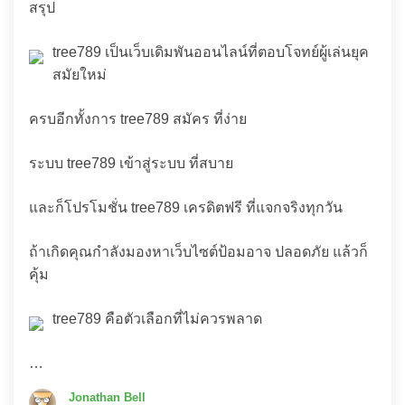
สรุป
tree789 เป็นเว็บเดิมพันออนไลน์ที่ตอบโจทย์ผู้เล่นยุค
สมัยใหม่
ครบอีกทั้งการ tree789 สมัคร ที่ง่าย
ระบบ tree789 เข้าสู่ระบบ ที่สบาย
และก็โปรโมชั่น tree789 เครดิตฟรี ที่แจกจริงทุกวัน
ถ้าเกิดคุณกำลังมองหาเว็บไซต์ป้อมอาจ ปลอดภัย แล้วก็
คุ้ม
tree789 คือตัวเลือกที่ไม่ควรพลาด
…
Jonathan Bell