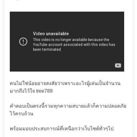
คนไม่ใช่น้อยอาจสงสัยว่าเพราะอะไรผู้เล่นเป็นจำนวน
มากถึงไว้ใจ tree789
คำตอบเป็นตรงนี้รวมทุกความสบายแล้วก็ความปลอดภัย
ไว้ครบถ้วน
พร้อมมอบประสบการณ์ที่เหนือกว่าเว็บไซต์ทั่วๆไป