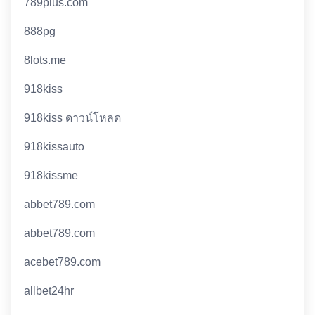
789plus.com
888pg
8lots.me
918kiss
918kiss ดาวน์โหลด
918kissauto
918kissme
abbet789.com
abbet789.com
acebet789.com
allbet24hr