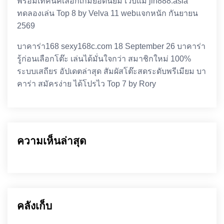
พร้อมเทคนิคเลือกเกมยอดนิยม เว็บแม่ jin888.asia
ทดลองเล่น Top 8 by Velva 11 webแจกหนัก กันยายน
2569
บาคาร่า168 sexy168c.com 18 September 26 บาคาร่า
รู้ก่อนเลือกโต๊ะ เล่นได้มั่นใจกว่า สมาชิกใหม่ 100%
ระบบเสถียร อัปเดตล่าสุด สัมผัสโต๊ะสดระดับพรีเมียม บา
คาร่า สมัครง่าย ได้โปรไว Top 7 by Rory
ความเห็นล่าสุด
คลังเก็บ