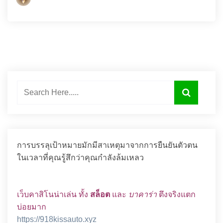
การบรรลุเป้าหมายมักมีสาเหตุมาจากการยืนยันตัวตน
ในเวลาที่คุณรู้สึกว่าคุณกำลังล้มเหลว
เว็บคาสิโนน่าเล่น ทั้ง
สล็อต
และ
บาคาร่า
ตึงจริงแตก
บ่อยมาก
https://918kissauto.xyz