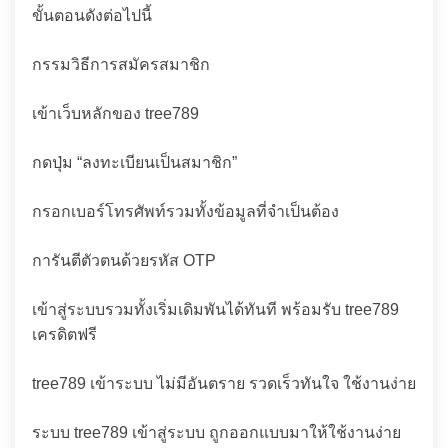
ขั้นตอนดังต่อไปนี้
กรรมวิธีการสมัครสมาชิก
เข้าเว็บหลักของ tree789
กดปุ่ม “ลงทะเบียนเป็นสมาชิก”
กรอกเบอร์โทรศัพท์รวมทั้งข้อมูลที่จำเป็นต้อง
การันตีตัวตนด้วยรหัส OTP
เข้าสู่ระบบรวมทั้งเริ่มเดิมพันได้ทันที พร้อมรับ tree789
เครดิตฟรี
tree789 เข้าระบบ ไม่มีอันตราย รวดเร็วทันใจ ใช้งานง่าย
ระบบ tree789 เข้าสู่ระบบ ถูกออกแบบมาให้ใช้งานง่าย