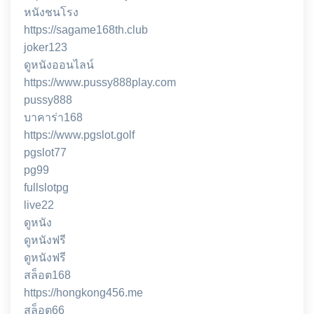
หนังชนโรง
https://sagame168th.club
joker123
ดูหนังออนไลน์
https://www.pussy888play.com
pussy888
บาคาร่า168
https://www.pgslot.golf
pgslot77
pg99
fullslotpg
live22
ดูหนัง
ดูหนังฟรี
ดูหนังฟรี
สล็อต168
https://hongkong456.me
สล็อต66