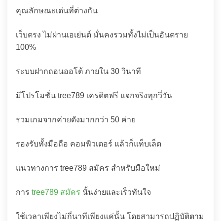
คุณลักษณะเด่นที่ต่างกัน
เว็บตรง ไม่ผ่านเอเย่นต์ มั่นคงรวมทั้งไม่เป็นอันตราย
100%
ระบบฝากถอนออโต้ ภายใน 30 วินาที
มีโปรโมชั่น tree789 เครดิตฟรี แจกจริงทุกวี่วัน
รวมเกมจากค่ายดังมากกว่า 50 ค่าย
รองรับทั้งมือถือ คอมพิวเตอร์ แล้วก็แท็บเล็ต
แนวทางการ tree789 สมัคร สำหรับมือใหม่
การ
tree789 สมัคร
นั้นง่ายและเร็วทันใจ
ใช้เวลาเพียงไม่กี่นาทีเพียงแค่นั้น โดยสามารถปฏิบัติตาม