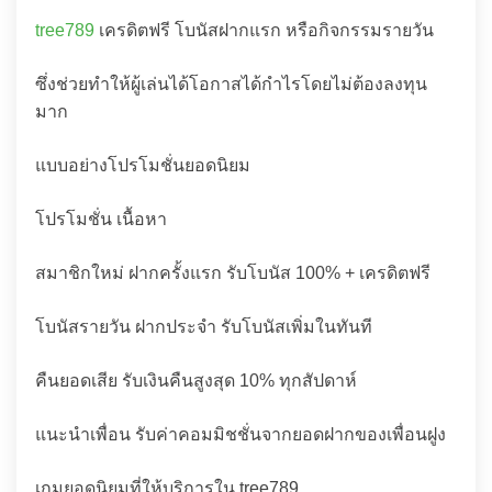
tree789
เครดิตฟรี โบนัสฝากแรก หรือกิจกรรมรายวัน
ซึ่งช่วยทำให้ผู้เล่นได้โอกาสได้กำไรโดยไม่ต้องลงทุน
มาก
แบบอย่างโปรโมชั่นยอดนิยม
โปรโมชั่น เนื้อหา
สมาชิกใหม่ ฝากครั้งแรก รับโบนัส 100% + เครดิตฟรี
โบนัสรายวัน ฝากประจำ รับโบนัสเพิ่มในทันที
คืนยอดเสีย รับเงินคืนสูงสุด 10% ทุกสัปดาห์
แนะนำเพื่อน รับค่าคอมมิชชั่นจากยอดฝากของเพื่อนฝูง
เกมยอดนิยมที่ให้บริการใน tree789