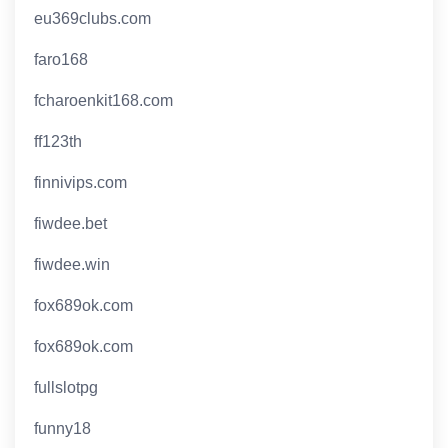
eu369clubs.com
faro168
fcharoenkit168.com
ff123th
finnivips.com
fiwdee.bet
fiwdee.win
fox689ok.com
fox689ok.com
fullslotpg
funny18