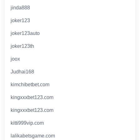
jinda888
joker123
joker123auto
joker123th
joox
Judhai168
kimchibetbet.com
kingxxxbet123.com
kingxxxbet123.com
kitti999vip.com
lalikabetsgame.com