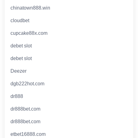
chinatown888.win
cloudbet
cupcake88x.com
debet slot
debet slot
Deezer
dgb222hot.com
dr888
dr888bet.com
dr888bet.com
etbet16888.com