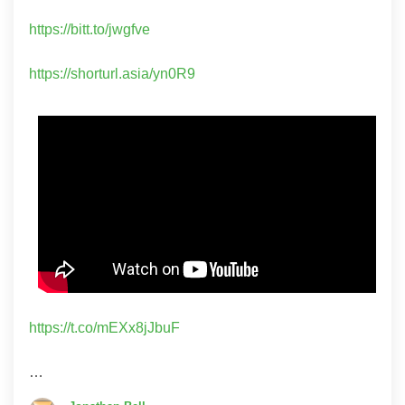
https://bitt.to/jwgfve
https://shorturl.asia/yn0R9
https://t.co/mEXx8jJbuF
…