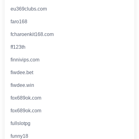
eu369clubs.com
faro168
fcharoenkit168.com
ff123th
finnivips.com
fiwdee.bet
fiwdee.win
fox689ok.com
fox689ok.com
fullslotpg
funny18