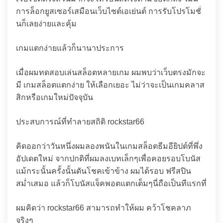
การล็อกยูสเซอร์เสมือนเว็บไซต์เอเย่นต์ การรับโปรโมชั่
นก็เลยง่ายและคุ้ม
เกมแตกง่ายแล้วก็นานาประการ
เมื่อผมทดสอบเล่นสล็อตหลายเกม ผมพบว่าเว็บตรงมักจะ
มี เกมสล็อตแตกง่าย ให้เลือกเยอะ ไม่ว่าจะเป็นเกมคลาส
สิกหรือเกมใหม่ปัจจุบัน
ประสบการณ์ที่ทำลายสถิติ rockstar66
คิดออกว่าวันหนึ่งผมลองพนันในเกมสล็อตธีมอียิปต์ที่พึ่ง
อัปเดตใหม่ จากปกติที่ผมลงเบทเล็กๆเพื่อคอยรอบโบนัส
แม้กระนั้นครั้งนั้นดันโชคเข้าข้าง ผมได้รอบ ฟรีสปิน
สม่ำเสมอ แล้วก็โบนัสแจ็คพอตแตกเต็มๆนี่ถือเป็นทีแรกที่
ผมคิดว่า rockstar66 สามารถทำให้ผม คว้าโชคลาภ
จริงๆ