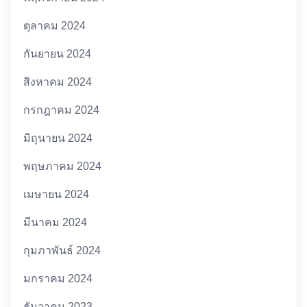
ตุลาคม 2024
กันยายน 2024
สิงหาคม 2024
กรกฎาคม 2024
มิถุนายน 2024
พฤษภาคม 2024
เมษายน 2024
มีนาคม 2024
กุมภาพันธ์ 2024
มกราคม 2024
ธันวาคม 2023