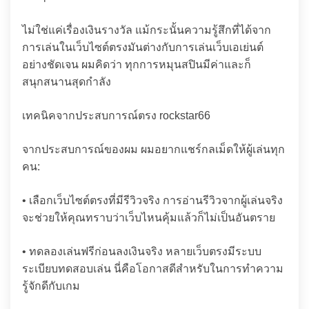
ไม่ใช่แค่เรื่องเงินรางวัล แม้กระนั้นความรู้สึกที่ได้จาก
การเล่นในเว็บไซต์ตรงมันต่างกับการเล่นเว็บเอเย่นต์
อย่างชัดเจน ผมคิดว่า ทุกการหมุนสปินมีค่าและก็
สนุกสนานสุดกำลัง
เทคนิคจากประสบการณ์ตรง rockstar66
จากประสบการณ์ของผม ผมอยากแชร์กลเม็ดให้ผู้เล่นทุก
คน:
• เลือกเว็บไซต์ตรงที่มีรีวิวจริง การอ่านรีวิวจากผู้เล่นจริง
จะช่วยให้คุณทราบว่าเว็บไหนคุ้มแล้วก็ไม่เป็นอันตราย
• ทดลองเล่นฟรีก่อนลงเงินจริง หลายเว็บตรงมีระบบ
ระเบียบทดสอบเล่น นี่คือโอกาสดีสำหรับในการทำความ
รู้จักดีกับเกม