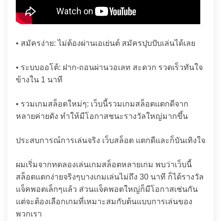
• สมัครง่าย: ไม่ต้องผ่านเอเย่นต์ สมัครปุบปับเล่นได้เลย
• ระบบออโต้: ฝาก-ถอนผ่านวอเลท สะดวก รวดเร็วทันใจ
ข้างใน 1 นาที
• รวมเกมสล็อตใหม่ๆ: เว็บนี้รวมเกมสล็อตแตกดีจาก
หลายค่ายดัง ทำให้มีโอกาสชนะรางวัลใหญ่มากขึ้น
ประสบการณ์การเล่นจริง เว็บสล็อต แตกดีและก็บันเทิงใจ
ผมเริ่มจากทดลองเล่นเกมสล็อตหลายเกม พบว่าเว็บนี้
สล็อตแตกง่ายจริงๆบางเกมเล่นไม่ถึง 30 นาที ก็ได้รางวัล
แจ็คพอตเล็กๆแล้ว ส่วนแจ็คพอตใหญ่ก็มีโอกาสเช่นกัน
แต่จะต้องเลือกเกมที่เหมาะสมกับต้นแบบการเล่นของ
พวกเรา