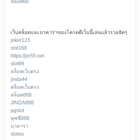
สล็อต66
เว็บสล็อตและบาคาร่าของโครตดีเว็บนี้เล่นแล้วรวยจัดๆ
joker123
slot168
https://jin55.net
slot99
สล็อตเว็บตรง
jinda44
สล็อตเว็บตรง
สล็อต888
JINDA888
pgslot
พุซซี่888
บาคาร่า
slotxo