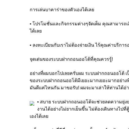
การเล่นบาคาร่าของตัวเองได้เลย
• โปรโมชั่นและกิจกรรมต่างๆจัดเต็ม คุณสามารถเลื
ได้เลย
• ลงทะเบียนกับเราไม่ต้องจ่ายเงิน ไร้คุณค่าบริการอ
จุดเด่นของระบบฝากถอนออโต้ที่คุณควรรู้!
อย่างที่ผมบอกไปเลยครับผม ระบบฝากถอนออโต้ เป็นร
ของระบบฝากถอนออโต้มีเยอะมากเยอะมากอย่างที่หลา
มันดีแค่ไหนกัน มาขอรับ! ผมจะมาเล่าให้ท่านได้อ่า
• สบาย ระบบฝากถอนออโต้จะช่วยลดความยุ่งยา
งานได้อย่างไม่ยากเย็นขึ้น ไม่ต้องเดินทางไปท
เองได้เลย