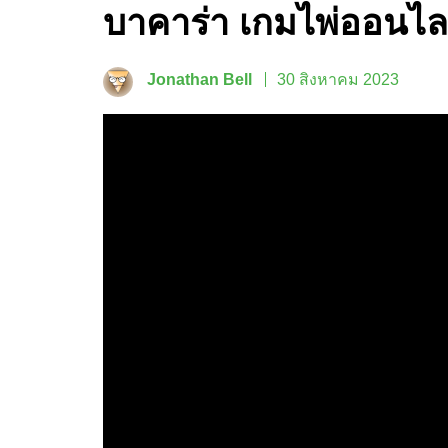
บาคาร่า เกมไพ่ออนไล
Jonathan Bell
30 สิงหาคม 2023