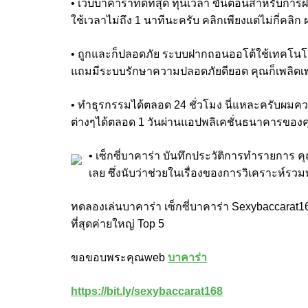
• เว็บบาคาร่าที่ดีที่สุด ทุ่นเวลา ขั้นตอนสำหรับ
ใช้เวลาไม่ถึง 1 นาทีนะครับ คลิกเพียงแต่ไม่กี่คลิ
• ถูกและก็ปลอดภัย ระบบฝากถอนออโต้ใช้เทคโนโล
แถมมีระบบรักษาความปลอดภัยดียอด คุณก็เพลิดเพล
• ทำธุรกรรมได้ตลอด 24 ชั่วโมง นี่แหละครับผ
ต่างๆได้ตลอด 1 วันผ่านแอปพลิเคชั่นธนาคารของค
• เซ็กซี่บาคาร่า บันทึกประวัติการทำรายกา
เลย ซึ่งนับว่าช่วยในเรื่องของการวิเคราะห์
ทดลองเล่นบาคาร่า เซ็กซี่บาคาร่า Sexybaccarat16
ที่สุดค่ายใหญ่ Top 5
ขอขอบพระคุณweb
บาคาร่า
https://bit.ly/sexybaccarat168