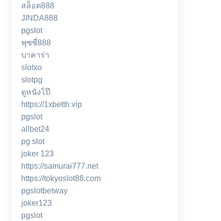
สล็อต888
JINDA888
pgslot
พุซซี่888
บาคาร่า
slotxo
slotpg
ดูหนังโป๊
https://1xbetth.vip
pgslot
allbet24
pg slot
joker 123
https://samurai777.net
https://tokyoslot88.com
pgslotbetway
joker123
pgslot