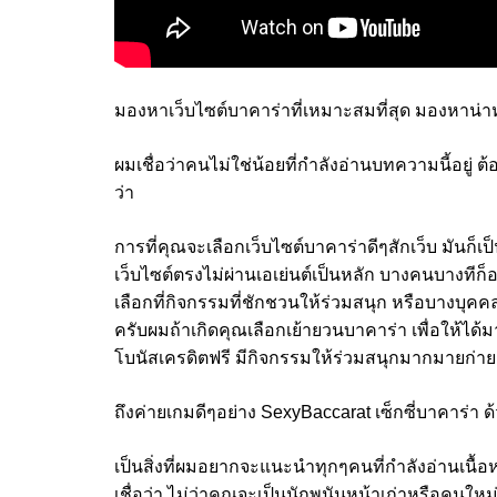
มองหาเว็บไซต์บาคาร่าที่เหมาะสมที่สุด มองหาน่าหล
ผมเชื่อว่าคนไม่ใช่น้อยที่กำลังอ่านบทความนี้อยู่ ต้อ
ว่า
การที่คุณจะเลือกเว็บไซต์บาคาร่าดีๆสักเว็บ มันก็เ
เว็บไซต์ตรงไม่ผ่านเอเย่นต์เป็นหลัก บางคนบางทีก
เลือกที่กิจกรรมที่ชักชวนให้ร่วมสนุก หรือบางบุคค
ครับผมถ้าเกิดคุณเลือกเย้ายวนบาคาร่า เพื่อให้ได้ม
โบนัสเครดิตฟรี มีกิจกรรมให้ร่วมสนุกมากมายก่า
ถึงค่ายเกมดีๆอย่าง SexyBaccarat เซ็กซี่บาคาร่า ด
เป็นสิ่งที่ผมอยากจะแนะนำทุกๆคนที่กำลังอ่านเนื
เชื่อว่า ไม่ว่าคุณจะเป็นนักพนันหน้าเก่าหรือคนให