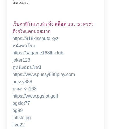
ล้มเหลว
เว็บคาสิโนน่าเล่น ทั้ง
สล็อต
และ
บาคาร่า
ตึงจริงแตกบ่อยมาก
https://918kissauto.xyz
หนังชนโรง
https://sagame168th.club
joker123
ดูหนังออนไลน์
https://www.pussy888play.com
pussy888
บาคาร่า168
https://www.pgslot.golf
pgslot77
pg99
fullslotpg
live22