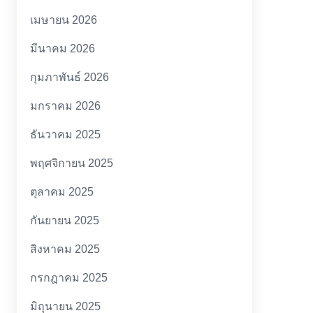
เมษายน 2026
มีนาคม 2026
กุมภาพันธ์ 2026
มกราคม 2026
ธันวาคม 2025
พฤศจิกายน 2025
ตุลาคม 2025
กันยายน 2025
สิงหาคม 2025
กรกฎาคม 2025
มิถุนายน 2025