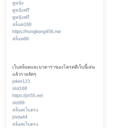
ดูหนัง
ดูหนังฟรี
ดูหนังฟรี
สล็อต168
https://hongkong456.me
สล็อต66
เว็บสล็อตและบาคาร่าของโครตดีเว็บนี้เล่น
แล้วรวยจัดๆ
joker123
slot168
https://jin55.net
slot99
สล็อตเว็บตรง
jinda44
สล็อตเว็บตรง