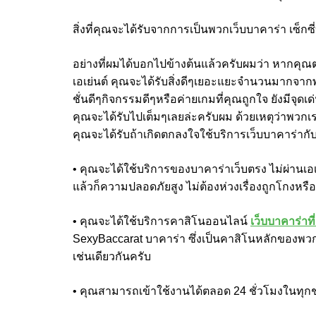
สิ่งที่คุณจะได้รับจากการเป็นพวกเว็บบาคาร่า เซ็กซี่
อย่างที่ผมได้บอกไปข้างต้นแล้วครับผมว่า หากคุ
เอเย่นต์ คุณจะได้รับสิ่งดีๆเยอะแยะจำนวนมากจาก
ชั่นดีๆกิจกรรมดีๆหรือค่ายเกมที่คุณถูกใจ ยังมีจุดเ
คุณจะได้รับไปเต็มๆเลยล่ะครับผม ด้วยเหตุว่าพวกเราค
คุณจะได้รับถ้าเกิดตกลงใจใช้บริการเว็บบาคาร่ากั
• คุณจะได้ใช้บริการของบาคาร่าเว็บตรง ไม่ผ่านเอเ
แล้วก็ความปลอดภัยสูง ไม่ต้องห่วงเรื่องถูกโกงหรือปิ
• คุณจะได้ใช้บริการคาสิโนออนไลน์
เว็บบาคาร่าที่ด
SexyBaccarat บาคาร่า ซึ่งเป็นคาสิโนหลักของพวกเรา
เช่นเดียวกันครับ
• คุณสามารถเข้าใช้งานได้ตลอด 24 ชั่วโมงในทุ