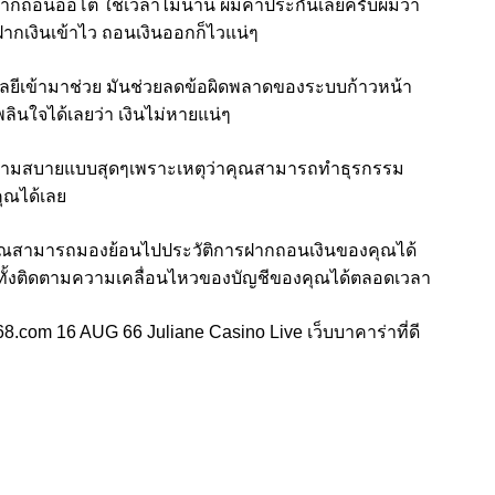
การฝากถอนออโต้ ใช้เวลาไม่นาน ผมค้ำประกันเลยครับผมว่า
ก ฝากเงินเข้าไว ถอนเงินออกก็ไวแน่ๆ
ยีเข้ามาช่วย มันช่วยลดข้อผิดพลาดของระบบก้าวหน้า
ินใจได้เลยว่า เงินไม่หายแน่ๆ
มความสบายแบบสุดๆเพราะเหตุว่าคุณสามารถทำธุรกรรม
ุณได้เลย
ร คุณสามารถมองย้อนไปประวัติการฝากถอนเงินของคุณได้
รวมทั้งติดตามความเคลื่อนไหวของบัญชีของคุณได้ตลอดเวลา
8.com 16 AUG 66 Juliane Casino Live เว็บบาคาร่าที่ดี