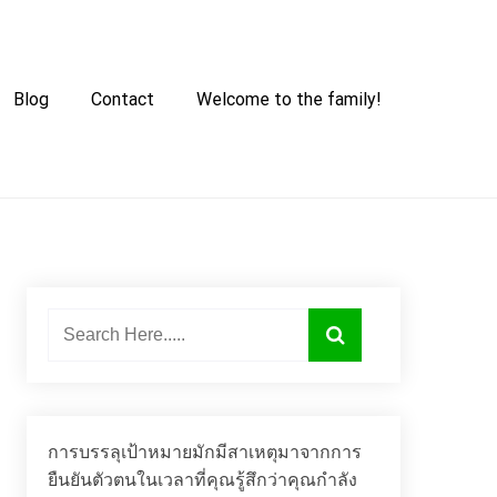
Blog
Contact
Welcome to the family!
การบรรลุเป้าหมายมักมีสาเหตุมาจากการ
ยืนยันตัวตนในเวลาที่คุณรู้สึกว่าคุณกำลัง