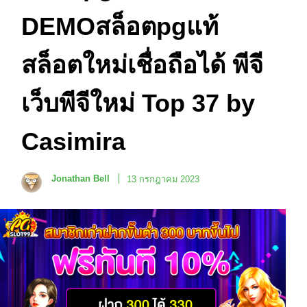
DEMOสล็อตpgแท้
สล็อตใหม่เชื่อถือได้ พีจี
เว็บพีจีใหม่ Top 37 by
Casimira
Jonathan Bell
13 กรกฎาคม 2023