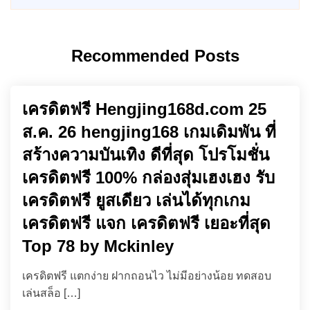
Recommended Posts
เครดิตฟรี Hengjing168d.com 25
ส.ค. 26 hengjing168 เกมเดิมพัน ที่
สร้างความบันเทิง ดีที่สุด โปรโมชั่น
เครดิตฟรี 100% กล่องสุ่มเฮงเฮง รับ
เครดิตฟรี ยูสเดียว เล่นได้ทุกเกม
เครดิตฟรี แจก เครดิตฟรี เยอะที่สุด
Top 78 by Mckinley
เครดิตฟรี แตกง่าย ฝากถอนไว ไม่มีอย่างน้อย ทดสอบ
เล่นสล็อ […]