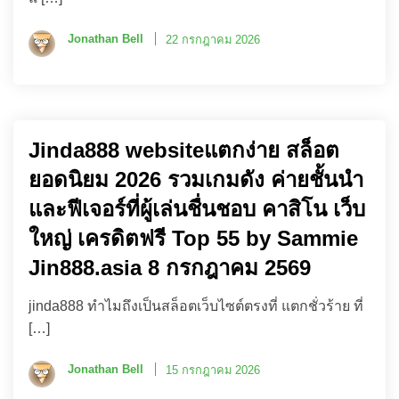
Jonathan Bell
22 กรกฎาคม 2026
Jinda888 websiteแตกง่าย สล็อต
ยอดนิยม 2026 รวมเกมดัง ค่ายชั้นนำ
และฟีเจอร์ที่ผู้เล่นชื่นชอบ คาสิโน เว็บ
ใหญ่ เครดิตฟรี Top 55 by Sammie
Jin888.asia 8 กรกฎาคม 2569
jinda888 ทำไมถึงเป็นสล็อตเว็บไซต์ตรงที่ แตกชั่วร้าย ที่
[…]
Jonathan Bell
15 กรกฎาคม 2026