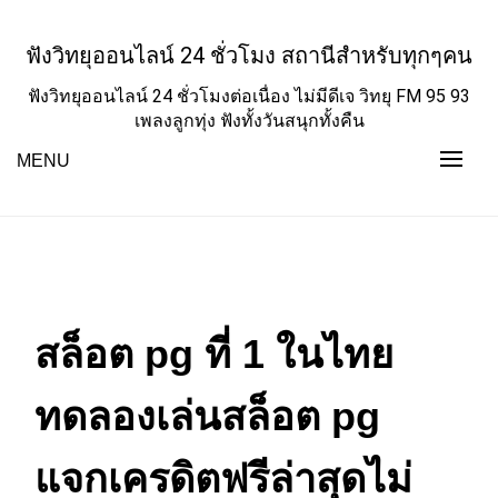
Skip
to
ฟังวิทยุออนไลน์ 24 ชั่วโมง สถานีสำหรับทุกๆคน
content
ฟังวิทยุออนไลน์ 24 ชั่วโมงต่อเนื่อง ไม่มีดีเจ วิทยุ FM 95 93
เพลงลูกทุ่ง ฟังทั้งวันสนุกทั้งคืน
MENU
สล็อต pg ที่ 1 ในไทย
ทดลองเล่นสล็อต pg
แจกเครดิตฟรีล่าสุดไม่