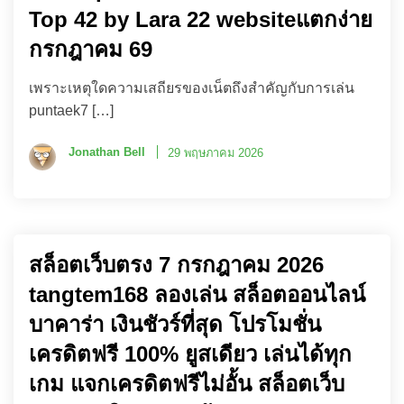
Top 42 by Lara 22 websiteแตกง่าย
กรกฎาคม 69
เพราะเหตุใดความเสถียรของเน็ตถึงสำคัญกับการเล่น
puntaek7 […]
Jonathan Bell
29 พฤษภาคม 2026
สล็อตเว็บตรง 7 กรกฎาคม 2026
tangtem168 ลองเล่น สล็อตออนไลน์
บาคาร่า เงินชัวร์ที่สุด โปรโมชั่น
เครดิตฟรี 100% ยูสเดียว เล่นได้ทุก
เกม แจกเครดิตฟรีไม่อั้น สล็อตเว็บ