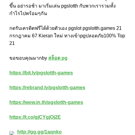
ขึ้น อย่ารอช้า มาเริ่มเล่น pgslotth กับพวกเรารวมทั้ง
กำไรไปพร้อมๆกัน
กดรับเครดิตฟรีได้ด้วยตัวเอง pgslot pgslotth.games 21
กรกฎาคม 67 Kieran ใหม่ ทางเข้าpgปลอดภัย100% Top
21
ขอขอบคุณมากby
สล็อต pg
https://bit.ly/pgslotth-games
https://rebrand.ly/pgslotth-games
https://wow.in.th/pgslotth-games
https://t.co/gjCYgjOj2E
http://gg.gg/1aqnko