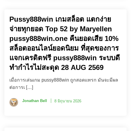
Pussy888win เกมสล็อต แตกง่าย
จ่ายทุกยอด Top 52 by Maryellen
pussy888win.one คืนยอดเสีย 10%
สล็อตออนไลน์ยอดนิยม ที่สุดของการ
แจกเครดิตฟรี pussy888win ระบบดี
ทำกำไรไม่สะดุด 28 AUG 2569
เมื่อการเล่นเกม pussy888win ถูกสอดแทรก มันจะมีผล
ต่อการเ […]
Jonathan Bell
8 มิถุนายน 2026