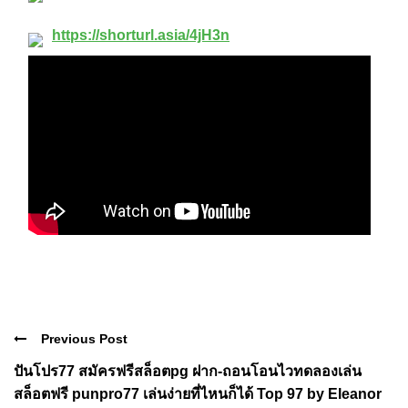
https://shorturl.asia/4jH3n
Previous Post
ปันโปร77 สมัครฟรีสล็อตpg ฝาก-ถอนโอนไวทดลองเล่น
สล็อตฟรี punpro77 เล่นง่ายที่ไหนก็ได้ Top 97 by Eleanor