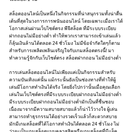
สล็อตออนไลน์เป็นหนึ่งในกิจกรรมที่น่าสนุกรวมทั้งน่าตื่น
เต้นที่สุดในวงการการพนันออนไลน์ โดยเฉพาะเมื่อเราได้
โอกาสเล่นผ่านเว็บไซต์ตรง พีจีสล็อต ที่มีระบบระเบียบ
ฝากถอนไม่มีอย่างต่ำ ทำให้พวกเราสามารถเข้าเล่นแล้ว
ก็ลุ้นเงินล้านได้ตลอด 24 ชั่วโมง ไม่มีข้อจำกัดใดๆก็ตาม
สำหรับการเพลิดเพลินเจริญใจกับเกมสล็อตตรงนี้! มา
ทำความรู้จักกับเว็บไซต์ตรง สล็อตฝากถอน ไม่มีอย่างต่ำ
การเล่นสล็อตออนไลน์ไม่เพียงแค่เป็นกิจกรรมสำหรับ
ความบันเทิงแค่นั้น แม้กระนั้นยังเป็นช่องทางที่ทำให้ผู้
เล่นมีโอกาสทำเงินได้จริง โดยยิ่งไปกว่านั้นเมื่อคุณเลือก
เล่นในเว็บไซต์ตรงที่มีระบบระเบียบฝากถอนไม่มีอย่างต่ำ
มีระบบระเบียบฝากถอนไม่มีอย่างต่ำมักเป็นที่ชื่นชอบ
เนื่องมาจากมีความสบายสบายแล้วก็น่าไว้วางใจ ผู้เล่น
สามารถทำธุรกรรมได้อย่างรวดเร็วแล้วก็สะดวกสบาย
มักมีเกมสล็อตที่ได้โอกาสทำเงินได้ตลอด 24 ชั่วโมง ไม่
ว่าจะเป็นเกมสล็อตแบบคลาสสิคหรือเกมสล็อตที่มีแจ็ค