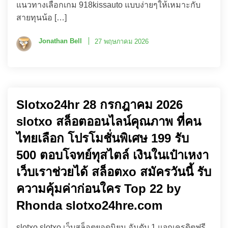
แนวทางเลือกเกม 918kissauto แบบง่ายๆให้เหมาะกับ
สายทุนน้อ […]
Jonathan Bell
27 พฤษภาคม 2026
Slotxo24hr 28 กรกฎาคม 2026
slotxo สล็อตออนไลน์คุณภาพ ที่คน
ไทยเลือก โปรโมชั่นพิเศษ 199 รับ
500 ตอบโจทย์ทุสไตล์ เงินในเป๋าเหงา
เว็บเราช่วยได้ สล็อตxo สมัครวันนี้ รับ
ความคุ้มค่าก่อนใคร Top 22 by
Rhonda slotxo24hre.com
slotxo slotxo เว็บสล็อตยอดนิยม อันดับ 1 แจกเครดิตฟรี