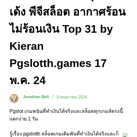
เด้ง พีจีสล็อต อากาศร้อน
ไม่ร้อนเงิน Top 31 by
Kieran
Pgslotth.games 17
พ.ค. 24
Jonathan Bell
9 พฤษภาคม 2024
Pgslot เกมพนันที่ทำเงินได้จริงและสล็อตทุกเกมส์ตรงนี้
แตกง่าย 1 วัน
รู้เรื่อง pgslotth สล็อตเกมเดิมพันที่ทำเงินได้จริงและก็