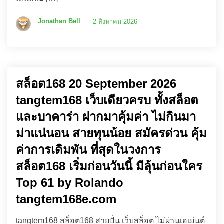
Jonathan Bell
2 สิงหาคม 2026
สล็อต168 20 September 2026
tangtem168 เว็บเดียวครบ ทั้งสล็อต
และบาคาร่า ฝากมาคุ้มค่า ไม่กินมา
ม่าแน่นอน สายทุนน้อย สมัครด่วน คุ้ม
ค่าการเดิมพัน ที่สุดในวงการ
สล็อต168 เริ่มก่อนวันนี้ มีลุ้นก่อนใคร
Top 61 by Rolando
tangtem168e.com
tangtem168 สล็อต168 สายปั่น เว็บสล็อต ไม่ผ่านเอเย่นต์