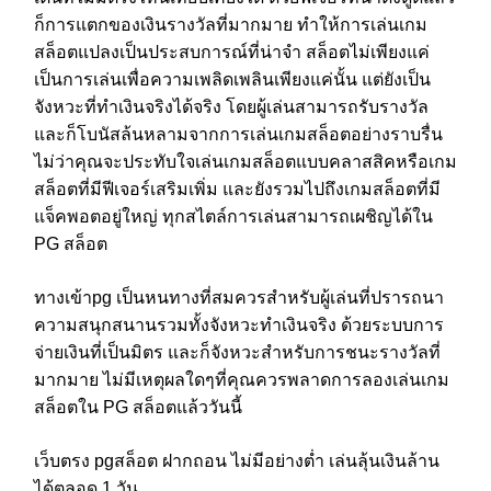
ก็การแตกของเงินรางวัลที่มากมาย ทำให้การเล่นเกม
สล็อตแปลงเป็นประสบการณ์ที่น่าจำ สล็อตไม่เพียงแค่
เป็นการเล่นเพื่อความเพลิดเพลินเพียงแค่นั้น แต่ยังเป็น
จังหวะที่ทำเงินจริงได้จริง โดยผู้เล่นสามารถรับรางวัล
และก็โบนัสล้นหลามจากการเล่นเกมสล็อตอย่างราบรื่น
ไม่ว่าคุณจะประทับใจเล่นเกมสล็อตแบบคลาสสิคหรือเกม
สล็อตที่มีฟีเจอร์เสริมเพิ่ม และยังรวมไปถึงเกมสล็อตที่มี
แจ็คพอตอยู่ใหญ่ ทุกสไตล์การเล่นสามารถเผชิญได้ใน
PG สล็อต
ทางเข้าpg เป็นหนทางที่สมควรสำหรับผู้เล่นที่ปรารถนา
ความสนุกสนานรวมทั้งจังหวะทำเงินจริง ด้วยระบบการ
จ่ายเงินที่เป็นมิตร และก็จังหวะสำหรับการชนะรางวัลที่
มากมาย ไม่มีเหตุผลใดๆที่คุณควรพลาดการลองเล่นเกม
สล็อตใน PG สล็อตแล้ววันนี้
เว็บตรง pgสล็อต ฝากถอน ไม่มีอย่างต่ำ เล่นลุ้นเงินล้าน
ได้ตลอด 1 วัน