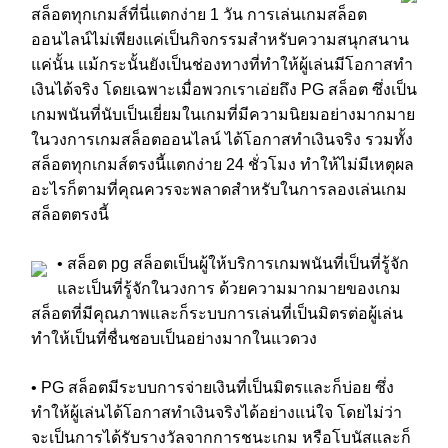
สล็อตทุกเกมส์ที่นี่แตกง่าย 1 วัน การเล่นเกมสล็อต
ออนไลน์ไม่เพียงแค่เป็นกิจกรรมสำหรับความสนุกสนาน
แค่นั้น แม้กระนั้นยังเป็นช่องทางที่ทำให้ผู้เล่นมีโอกาสทำ
เงินได้จริง โดยเฉพาะเมื่อพวกเราเอ่ยถึง PG สล็อต ซึ่งเป็น
เกมพนันที่นับเป็นเยี่ยมในเกมที่มีความนิยมอย่างมากมาย
ในวงการเกมสล็อตออนไลน์ ได้โอกาสทำเงินจริง รวมทั้ง
สล็อตทุกเกมส์ตรงนี้แตกง่าย 24 ชั่วโมง ทำให้ไม่มีเหตุผล
อะไรก็ตามที่คุณควรจะพลาดสำหรับในการลองเล่นเกม
สล็อตตรงนี้
• สล็อต pg สล็อตเป็นผู้ให้บริการเกมพนันที่เป็นที่รู้จัก
และเป็นที่รู้จักในวงการ ด้วยความมากมายของเกม
สล็อตที่มีคุณภาพและก็ระบบการเล่นที่เป็นมิตรต่อผู้เล่น
ทำให้เป็นที่ชื่นชอบเป็นอย่างมากในแวดวง
• PG สล็อตมีระบบการจ่ายเงินที่เป็นมิตรและก็บ่อย ซึ่ง
ทำให้ผู้เล่นได้โอกาสทำเงินจริงได้อย่างแน่ใจ โดยไม่ว่า
จะเป็นการได้รับรางวัลจากการชนะเกม หรือโบนัสและก็