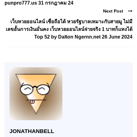
punpro777.us 31 กรกฎาคม 24
Next Post
เว็บหวยออนไลน์ เชื่อถือได้ หวยรัฐบาลเหมาะกับสายมู ไม่มี
เลขอั้นการเงินมั่นคง เว็บหวยออนไลน์จ่ายจริง 1 บาทก็แทงได้
Top 52 by Dalton Ngernn.net 26 June 2024
JONATHANBELL