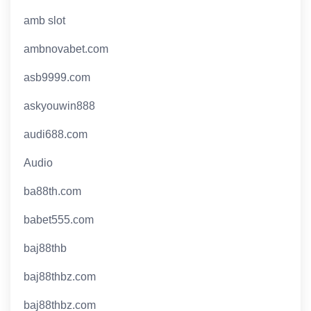
amb slot
ambnovabet.com
asb9999.com
askyouwin888
audi688.com
Audio
ba88th.com
babet555.com
baj88thb
baj88thbz.com
baj88thbz.com