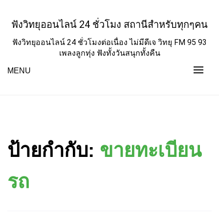
Skip
to
ฟังวิทยุออนไลน์ 24 ชั่วโมง สถานีสำหรับทุกๆคน
content
ฟังวิทยุออนไลน์ 24 ชั่วโมงต่อเนื่อง ไม่มีดีเจ วิทยุ FM 95 93
เพลงลูกทุ่ง ฟังทั้งวันสนุกทั้งคืน
MENU
ป้ายกำกับ:
ขายทะเบียน
รถ