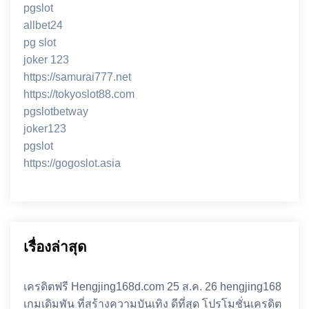
pgslot
allbet24
pg slot
joker 123
https://samurai777.net
https://tokyoslot88.com
pgslotbetway
joker123
pgslot
https://gogoslot.asia
เรื่องล่าสุด
เครดิตฟรี Hengjing168d.com 25 ส.ค. 26 hengjing168
เกมเดิมพัน ที่สร้างความบันเทิง ดีที่สุด โปรโมชั่นเครดิต