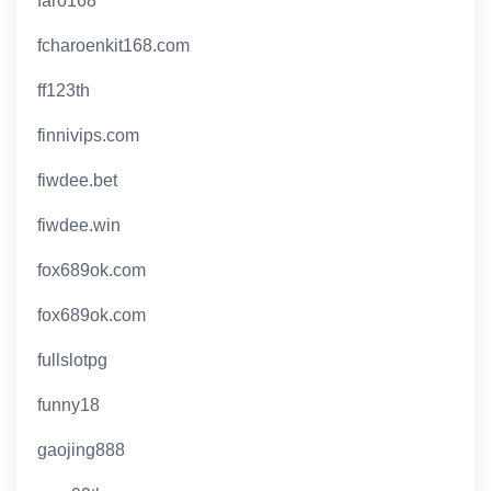
faro168
fcharoenkit168.com
ff123th
finnivips.com
fiwdee.bet
fiwdee.win
fox689ok.com
fox689ok.com
fullslotpg
funny18
gaojing888