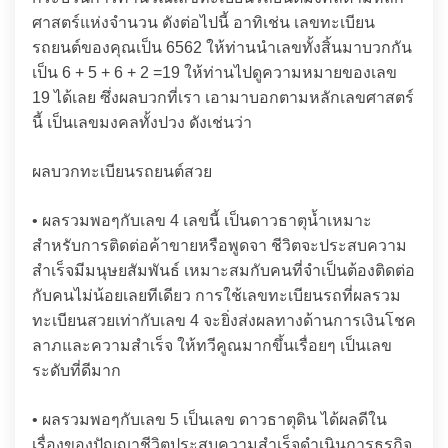
ศาสตร์แห่งจำนวน ดังต่อไปนี้ อาทิเช่น เลขทะเบียน
รถยนต์ของคุณเป็น 6562 ให้ท่านนำเลขทั้งสิ้นมาบวกกัน
เป็น 6 + 5 + 6 + 2 =19 ให้ท่านไปดูความหมายของเลข
19 ได้เลย ซึ่งผลบวกที่เรา เอามาบอกตามหลักเลขศาสตร์
นี้ เป็นเลขมงคลทั้งปวง ดังเช่นว่า
ผลบวกทะเบียนรถยนต์สวย
• ผลรวมพอๆกับเลข 4 เลขนี้ เป็นดาวธาตุน้ำเหมาะ
สำหรับการติดต่อค้าขายหรือพูดจา ชีวิตจะประสบความ
สำเร็จมีมนุษยสัมพันธ์ เหมาะสมกับคนที่จำเป็นต้องติดต่อ
กับคนไม่น้อยเลยทีเดียว การใช้เลขทะเบียนรถที่ผลรวม
ทะเบียนสวยเท่ากับเลข 4 จะยิ่งส่งผลทางด้านการเงินโชค
ลาภและความสำเร็จ ให้ทวีคูณมากขึ้นเรื่อยๆ เป็นเลข
ระดับที่ดีมาก
• ผลรวมพอๆกับเลข 5 เป็นเลข ดาวธาตุดิน ได้ผลดีใน
เรื่องของปัญญาชีวิตประสบความสำเร็จดำเนินการธุรกิจ