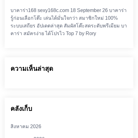
บาคาร่า168 sexy168c.com 18 September 26 บาคาร่า
รู้ก่อนเลือกโต๊ะ เล่นได้มั่นใจกว่า สมาชิกใหม่ 100%
ระบบเสถียร อัปเดตล่าสุด สัมผัสโต๊ะสดระดับพรีเมียม บา
คาร่า สมัครง่าย ได้โปรไว Top 7 by Rory
ความเห็นล่าสุด
คลังเก็บ
สิงหาคม 2026