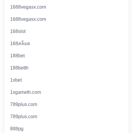
1688vegasx.com
1688vegasx.com
168slot
168สล็อต
188bet
188betth
1xbet
1xgameth.com
789plus.com
789plus.com
888pg