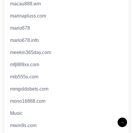
macau888.win
marinapluss.com
mario678
mario678.info
meekin365day.com
mfj889xx.com
mib555s.com
mmgoldsbets.com
mono16888.com
Music
mwin9s.com