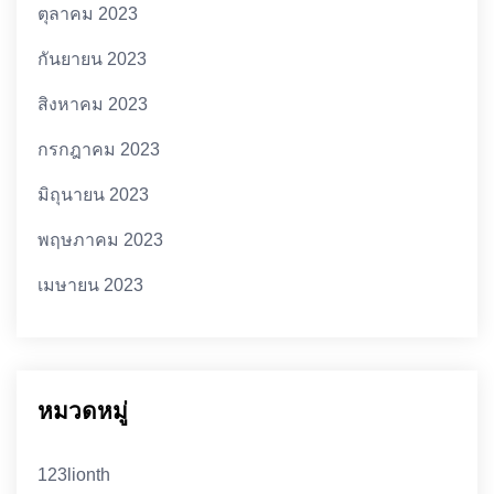
ตุลาคม 2023
กันยายน 2023
สิงหาคม 2023
กรกฎาคม 2023
มิถุนายน 2023
พฤษภาคม 2023
เมษายน 2023
หมวดหมู่
123lionth