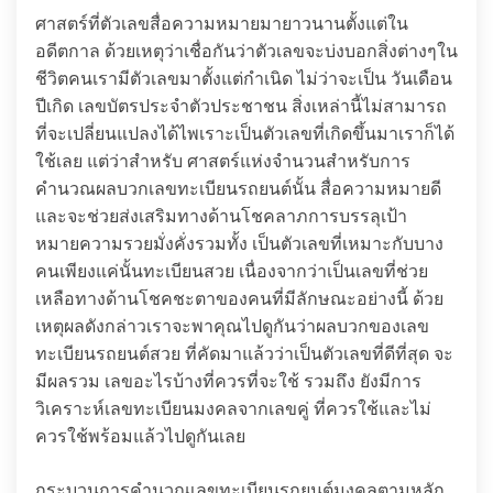
ศาสตร์ที่ตัวเลขสื่อความหมายมายาวนานตั้งแต่ใน
อดีตกาล ด้วยเหตุว่าเชื่อกันว่าตัวเลขจะบ่งบอกสิ่งต่างๆใน
ชีวิตคนเรามีตัวเลขมาตั้งแต่กำเนิด ไม่ว่าจะเป็น วันเดือน
ปีเกิด เลขบัตรประจำตัวประชาชน สิ่งเหล่านี้ไม่สามารถ
ที่จะเปลี่ยนแปลงได้ไพเราะเป็นตัวเลขที่เกิดขึ้นมาเราก็ได้
ใช้เลย แต่ว่าสำหรับ ศาสตร์แห่งจำนวนสำหรับการ
คำนวณผลบวกเลขทะเบียนรถยนต์นั้น สื่อความหมายดี
และจะช่วยส่งเสริมทางด้านโชคลาภการบรรลุเป้า
หมายความรวยมั่งคั่งรวมทั้ง เป็นตัวเลขที่เหมาะกับบาง
คนเพียงแค่นั้นทะเบียนสวย เนื่องจากว่าเป็นเลขที่ช่วย
เหลือทางด้านโชคชะตาของคนที่มีลักษณะอย่างนี้ ด้วย
เหตุผลดังกล่าวเราจะพาคุณไปดูกันว่าผลบวกของเลข
ทะเบียนรถยนต์สวย ที่คัดมาแล้วว่าเป็นตัวเลขที่ดีที่สุด จะ
มีผลรวม เลขอะไรบ้างที่ควรที่จะใช้ รวมถึง ยังมีการ
วิเคราะห์เลขทะเบียนมงคลจากเลขคู่ ที่ควรใช้และไม่
ควรใช้พร้อมแล้วไปดูกันเลย
กระบวนการคำนวณเลขทะเบียนรถยนต์มงคลตามหลัก