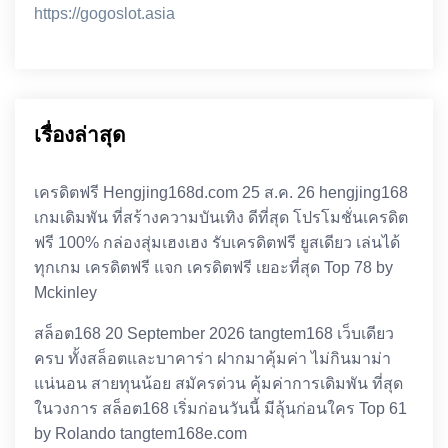
https://gogoslot.asia
เรื่องล่าสุด
เครดิตฟรี Hengjing168d.com 25 ส.ค. 26 hengjing168
เกมเดิมพัน ที่สร้างความบันเทิง ดีที่สุด โปรโมชั่นเครดิต
ฟรี 100% กล่องสุ่มเฮงเฮง รับเครดิตฟรี ยูสเดียว เล่นได้
ทุกเกม เครดิตฟรี แจก เครดิตฟรี เยอะที่สุด Top 78 by
Mckinley
สล็อต168 20 September 2026 tangtem168 เว็บเดียว
ครบ ทั้งสล็อตและบาคาร่า ฝากมาคุ้มค่า ไม่กินมาม่า
แน่นอน สายทุนน้อย สมัครด่วน คุ้มค่าการเดิมพัน ที่สุด
ในวงการ สล็อต168 เริ่มก่อนวันนี้ มีลุ้นก่อนใคร Top 61
by Rolando tangtem168e.com