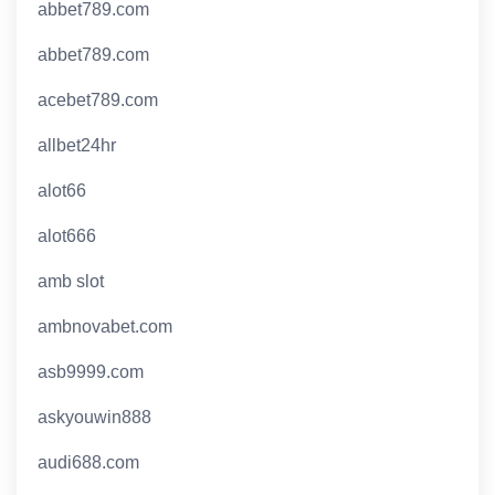
abbet789.com
abbet789.com
acebet789.com
allbet24hr
alot66
alot666
amb slot
ambnovabet.com
asb9999.com
askyouwin888
audi688.com