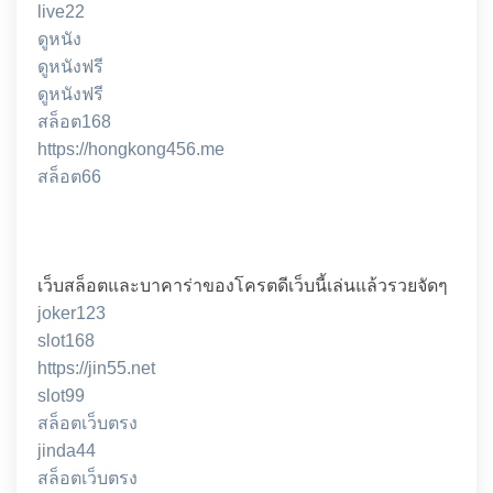
live22
ดูหนัง
ดูหนังฟรี
ดูหนังฟรี
สล็อต168
https://hongkong456.me
สล็อต66
เว็บสล็อตและบาคาร่าของโครตดีเว็บนี้เล่นแล้วรวยจัดๆ
joker123
slot168
https://jin55.net
slot99
สล็อตเว็บตรง
jinda44
สล็อตเว็บตรง