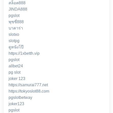
สล็อต888
JINDA888
pgslot
พุซซี่888
บาคาร่า
slotxo
slotpg
ดูหนังโป๊
https://1xbetth.vip
pgslot
allbet24
pg slot
joker 123
https://samurai777.net
https://tokyoslot88.com
pgslotbetway
joker123
pgslot