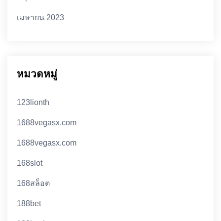
เมษายน 2023
หมวดหมู่
123lionth
1688vegasx.com
1688vegasx.com
168slot
168สล็อต
188bet