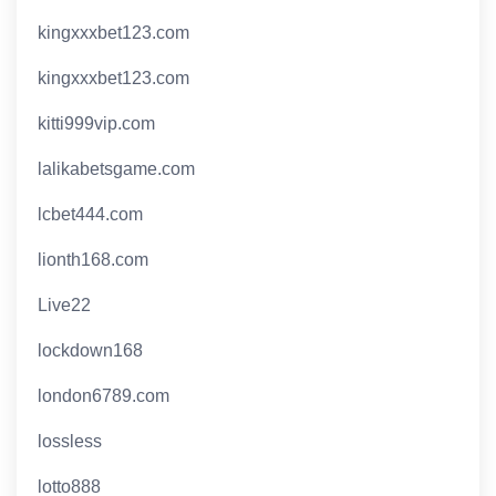
kingxxxbet123.com
kingxxxbet123.com
kitti999vip.com
lalikabetsgame.com
lcbet444.com
lionth168.com
Live22
lockdown168
london6789.com
lossless
lotto888