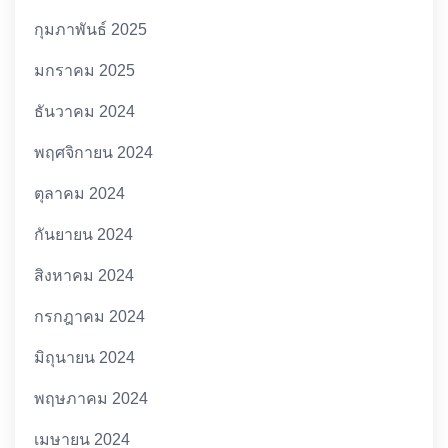
กุมภาพันธ์ 2025
มกราคม 2025
ธันวาคม 2024
พฤศจิกายน 2024
ตุลาคม 2024
กันยายน 2024
สิงหาคม 2024
กรกฎาคม 2024
มิถุนายน 2024
พฤษภาคม 2024
เมษายน 2024