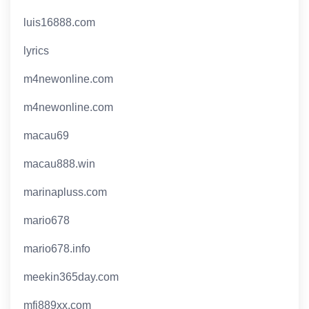
luis16888.com
lyrics
m4newonline.com
m4newonline.com
macau69
macau888.win
marinapluss.com
mario678
mario678.info
meekin365day.com
mfj889xx.com