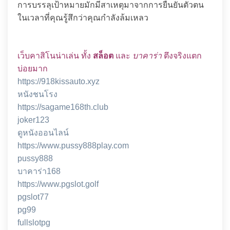
การบรรลุเป้าหมายมักมีสาเหตุมาจากการยืนยันตัวตน
ในเวลาที่คุณรู้สึกว่าคุณกำลังล้มเหลว
เว็บคาสิโนน่าเล่น ทั้ง
สล็อต
และ
บาคาร่า
ตึงจริงแตก
บ่อยมาก
https://918kissauto.xyz
หนังชนโรง
https://sagame168th.club
joker123
ดูหนังออนไลน์
https://www.pussy888play.com
pussy888
บาคาร่า168
https://www.pgslot.golf
pgslot77
pg99
fullslotpg