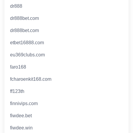
dr888
dr888bet.com
dr888bet.com
etbet16888.com
eu369clubs.com
faro168
fcharoenkit168.com
ff123th
finnivips.com
fiwdee.bet
fiwdee.win