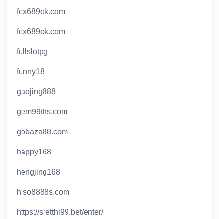
fox689ok.com
fox689ok.com
fullslotpg
funny18
gaojing888
gem99ths.com
gobaza88.com
happy168
hengjing168
hiso8888s.com
https://sretthi99.bet/enter/