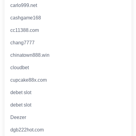
carlo999.net
cashgame168
cc11388.com
chang7777
chinatown888.win
cloudbet
cupcake88x.com
debet slot
debet slot
Deezer
dgb222hot.com