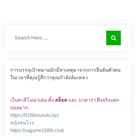
การบรรลุเป้าหมายมักมีสาเหตุมาจากการยืนยันตัวตน
ในเวลาที่คุณรู้สึกว่าคุณกำลังล้มเหลว
เว็บคาสิโนน่าเล่น ทั้ง
สล็อต
และ
บาคาร่า
ตึงจริงแตก
บ่อยมาก
https://918kissauto.xyz
หนังชนโรง
https://sagame168th.club