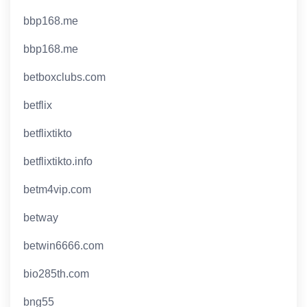
bbp168.me
bbp168.me
betboxclubs.com
betflix
betflixtikto
betflixtikto.info
betm4vip.com
betway
betwin6666.com
bio285th.com
bng55