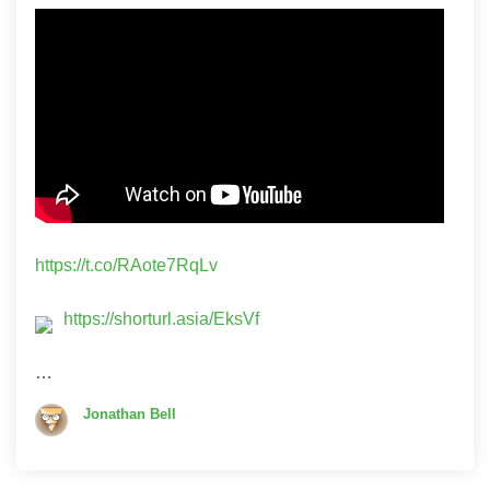
https://t.co/RAote7RqLv
https://shorturl.asia/EksVf
…
Jonathan Bell