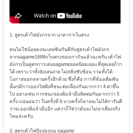
1. สูตรเค้าไพ่มังกรจาก บาคาร่าเว็บตรง
คนไม่ใช่น้อยคงจะเคยชินกันดีกับสูตรเค้าไพ่มังกร
จากsagame168thเว็บตรงของเรากันแล้วนะครับ เค้าไพ่
มังกรเป็นสูตรการเล่นsagameยอดนิยมเยอะที่สุดเลยก็ว่า
ได้ เพราะว่าทั้งยังเล่นง่าย ไม่สลับซับซ้อน รวมทั้งได้
โอกาสออกหลายครั้งอีกด้วย ซึ่งก็คือ การที่ห้องเดิมพัน
นั้นๆมีการออกไพ่ฝั่งที่ชนะต่อเนื่องกันมากกว่า 4 ตาขึ้น
ไป อย่างเช่น การชนะของฝั่งเจ้ามือติดต่อกันมากกว่า 5
ครั้ง แน่นอนว่า ในครั้งที่ 6 บางครั้งก็อาจจะไม่ได้การันตี
ว่าจะออกฝั่งเจ้ามืออีก แต่ว่าก็ใช่ว่ามันจะไม่น่าเสี่ยงจริง
ไหมล่ะครับ
2. สูตรเค้าไพ่ปิงปองบน sagame