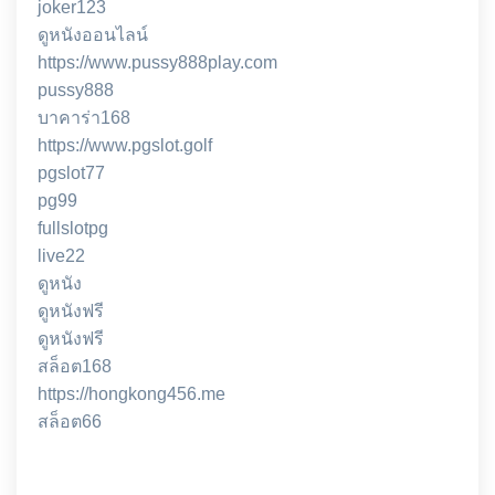
joker123
ดูหนังออนไลน์
https://www.pussy888play.com
pussy888
บาคาร่า168
https://www.pgslot.golf
pgslot77
pg99
fullslotpg
live22
ดูหนัง
ดูหนังฟรี
ดูหนังฟรี
สล็อต168
https://hongkong456.me
สล็อต66