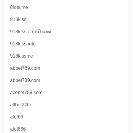
8lots.me
918kiss
918kiss ดาวน์โหลด
918kissauto
918kissme
abbet789.com
abbet789.com
acebet789.com
allbet24hr
alot66
alot666