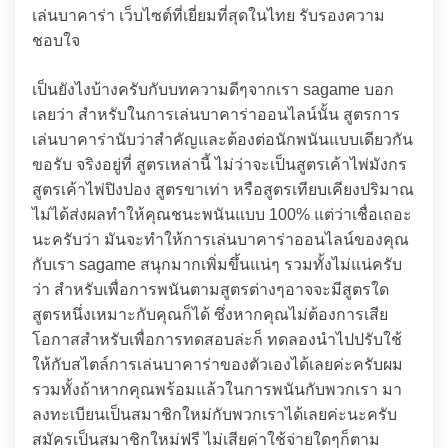
เล่นบาคาร่า เว็บไซต์ที่เยี่ยมที่สุดในไทย รับรองความ
ชอบใจ
เป็นยังไงบ้างครับกับบทความดีๆจากเรา sagame บอก
เลยว่า สำหรับในการเล่นบาคาร่าออนไลน์นั้น สูตรการ
เล่นบาคาร่านับว่าสำคัญและต้องต่อนักพนันแบบเดียวกัน
ขอรับ จริงอยู่ที่ สูตรเหล่านี้ ไม่ว่าจะเป็นสูตรเค้าไพ่มังกร
สูตรเค้าไพ่ปิงปอง สูตรขาเท่า หรือสูตรเทียบเคียงปริมาณ
ไม่ได้ส่งผลทำให้คุณชนะพนันแบบ 100% แต่ว่าเชื่อเถอะ
นะครับว่า มันจะทำให้การเล่นบาคาร่าออนไลน์ของคุณ
กับเรา sagame สนุกมากเพิ่มขึ้นแน่ๆ รวมทั้งไม่แน่ครับ
ว่า สำหรับเพื่อการพนันตามสูตรต่างๆอาจจะมีสูตรใด
สูตรหนึ่งเหมาะกับคุณก็ได้ ซึ่งหากคุณไม่ต้องการเสีย
โอกาสสำหรับเพื่อการทดสอบล่ะก็ ทดลองนำไปปรับใช้
ให้กับสไตล์การเล่นบาคาร่าของตัวเองได้เลยค่ะครับผม
รวมทั้งถ้าหากคุณพร้อมแล้วในการพนันกับพวกเรา มา
ลงทะเบียนเป็นสมาชิกใหม่กับพวกเราได้เลยค่ะนะครับ
สมัครเป็นสมาชิกใหม่ฟรี ไม่เสียค่าใช้จ่ายใดๆก็ตาม