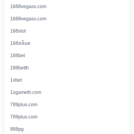
1688vegasx.com
1688vegasx.com
168slot
168สล็อต
188bet
188betth
1xbet
1xgameth.com
789plus.com
789plus.com
888pg