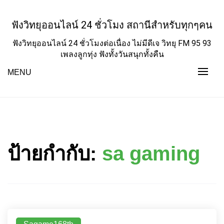
Skip
to
ฟังวิทยุออนไลน์ 24 ชั่วโมง สถานีสำหรับทุกๆคน
content
ฟังวิทยุออนไลน์ 24 ชั่วโมงต่อเนื่อง ไม่มีดีเจ วิทยุ FM 95 93
เพลงลูกทุ่ง ฟังทั้งวันสนุกทั้งคืน
MENU
ป้ายกำกับ:
sa gaming