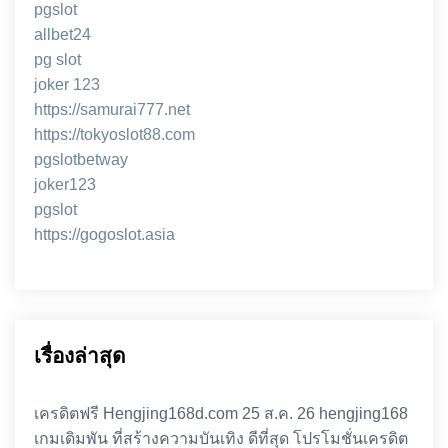
pgslot
allbet24
pg slot
joker 123
https://samurai777.net
https://tokyoslot88.com
pgslotbetway
joker123
pgslot
https://gogoslot.asia
เรื่องล่าสุด
เครดิตฟรี Hengjing168d.com 25 ส.ค. 26 hengjing168
เกมเดิมพัน ที่สร้างความบันเทิง ดีที่สุด โปรโมชั่นเครดิต