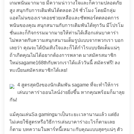
เกมพนันมากมาย มีความน่าวางใจและก็ความปลอดภัย
สูง สนุกกับการเดิมพันได้ตลอด 24 ชั่วโมง โดยมีกลุ่ม
แอดไม่นของเราคอยช่วยเหลือและซัพพอร์ตตลอดการ
พนันของคุณ สนุกสนานกับการเดิมพันได้ทุกวัน มีโปรโม
ชั่นและก็กิจกรรมมากมายให้ท่านได้เลือกเล่นบาคาร่า
ไม่พลาดกับความสนุกสนานเต็มรูปแบบจากพวกเรา บอก
เลยว่า คุณจะได้บันเทิงใจและก็ได้กำไรแบบจัดเต็มแน่ๆ
ถ้าเกิดคุณไม่ได้อยากต้องการพลาด มาสมัครสมาชิก
ใหม่sagame168thกับพวกเราได้แล้ววันนี้ สมัครฟรี! ลง
ทะเบียนสมัครสมาชิกได้เลย!
4 สูตรสุดปังของนักเดิมพัน sagame ที่จะทำให้การ
เล่นบาคาร่าออนไลน์ง่ายยิ่งขึ้น หากคุณพร้อมก็มาลุย
กัน!
แม้คุณเล่นSa gamingมาเป็นระยะเวลานานแล้ว แต่ยัง
ไม่เคยใช้สูตรหรือวิธีการเล่นบาคาร่าอะไรก็ตามเลย
ก็ตาม บทความในพาร์ทนี้เหมาะกับคุณแบบสุดๆแน่ๆ ตัว