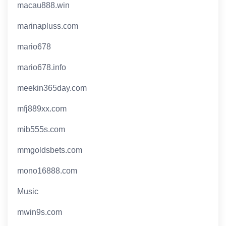
macau888.win
marinapluss.com
mario678
mario678.info
meekin365day.com
mfj889xx.com
mib555s.com
mmgoldsbets.com
mono16888.com
Music
mwin9s.com