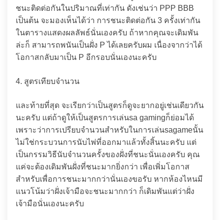
ชนะติดต่อกันในปริมาณที่เท่ากัน ดังเช่นว่า PPP BBB
เป็นต้น จะมองเห็นได้ว่า การชนะติดต่อกัน 3 ครั้งเท่ากัน
ในตารางแสดงผลลัพธ์นั่นเองครับ ถ้าหากคุณจะเดิมพัน
ล่ะก็ สามารถพนันเป็นฝั่ง P ได้เลยครับผม เนื่องจากว่าได้
โอกาสกลับมาเป็น P อีกรอบนั่นเองนะครับ
4. สูตรเทียบจำนวน
และท้ายที่สุด จะเรียกว่าเป็นสูตรก็ดูจะยากอยู่เช่นเดียวกัน
นะครับ แต่ถ้าดูให้เป็นสูตรการเล่นsa gamingก็ย่อมได้
เพราะว่าการเปรียบจำนวนสำหรับในการเล่นsagameนั้น
ไม่ใช่กระบวนการนับไพ่ที่ออกมาแล้วทั้งสิ้นนะครับ แต่
เป็นกรรมวิธีนับจำนวนครั้งของฝั่งที่ชนะนั่นเองครับ คุณ
แค่จะต้องเดิมพันฝั่งที่ชนะมากยิ่งกว่า เพื่อเพิ่มโอกาส
สำหรับเพื่อการชนะมากกว่านั่นเองขอรับ หากห้องไหนมี
แนวโน้มว่าฝั่งเจ้ามือจะชนะมากกว่า ก็เดิมพันแต่ว่าฝั่ง
เจ้ามือนั่นเองนะครับ