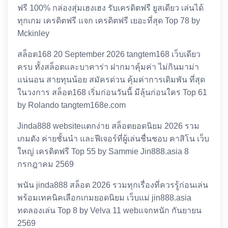
ฟรี 100% กล่องสุ่มเฮงเฮง รับเครดิตฟรี ยูสเดียว เล่นได้
ทุกเกม เครดิตฟรี แจก เครดิตฟรี เยอะที่สุด Top 78 by
Mckinley
สล็อต168 20 September 2026 tangtem168 เว็บเดียว
ครบ ทั้งสล็อตและบาคาร่า ฝากมาคุ้มค่า ไม่กินมาม่า
แน่นอน สายทุนน้อย สมัครด่วน คุ้มค่าการเดิมพัน ที่สุด
ในวงการ สล็อต168 เริ่มก่อนวันนี้ มีลุ้นก่อนใคร Top 61
by Rolando tangtem168e.com
Jinda888 websiteแตกง่าย สล็อตยอดนิยม 2026 รวม
เกมดัง ค่ายชั้นนำ และฟีเจอร์ที่ผู้เล่นชื่นชอบ คาสิโน เว็บ
ใหญ่ เครดิตฟรี Top 55 by Sammie Jin888.asia 8
กรกฎาคม 2569
พนัน jinda888 สล็อต 2026 รวมทุกเรื่องที่ควรรู้ก่อนเล่น
พร้อมเทคนิคเลือกเกมยอดนิยม เว็บแม่ jin888.asia
ทดลองเล่น Top 8 by Velva 11 webแจกหนัก กันยายน
2569