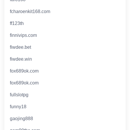
fcharoenkit168.com
ff123th
finnivips.com
fiwdee.bet
fiwdee.win
fox689ok.com
fox689ok.com
fullslotpg
funny18
gaojing888