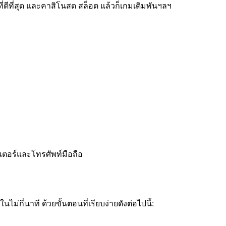
่ดีที่สุด และคาสิโนสด สล็อต แล้วก็เกมเดิมพันฯลฯ
วเตอร์และโทรศัพท์มือถือ
ในไม่กี่นาที ด้วยขั้นตอนที่เรียบง่ายดังต่อไปนี้: