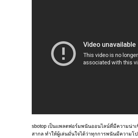
sbotop เป็นแพลตฟอร์มพนันออนไลน์ที่มีความน่าเชื่
สากล ทำให้ผู้เล่นมั่นใจได้ว่าทุกการพนันมีความโป