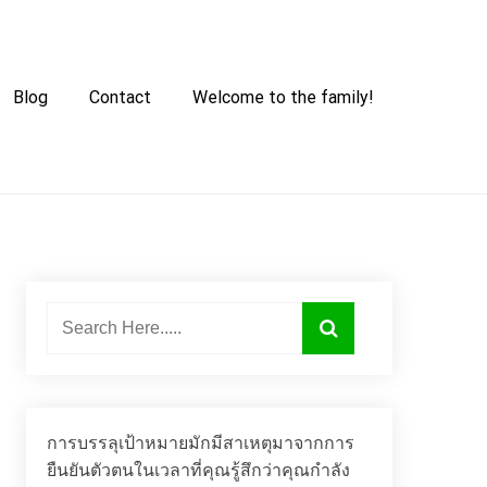
Blog
Contact
Welcome to the family!
การบรรลุเป้าหมายมักมีสาเหตุมาจากการ
ยืนยันตัวตนในเวลาที่คุณรู้สึกว่าคุณกำลัง