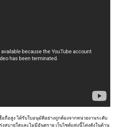
อถือสูง ได้รับใบอนุมัติอย่างถูกต้องจากหน่วยงานระดับ
ร่งสบายใสและไม่มีอันตราย เว็บไซต์แห่งนี้โด่งดังในด้าน