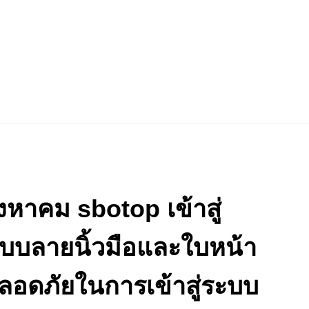
งหาคม sbotop เข้าสู่
แบบลายนิ้วมือและใบหน้า
อดภัยในการเข้าสู่ระบบ