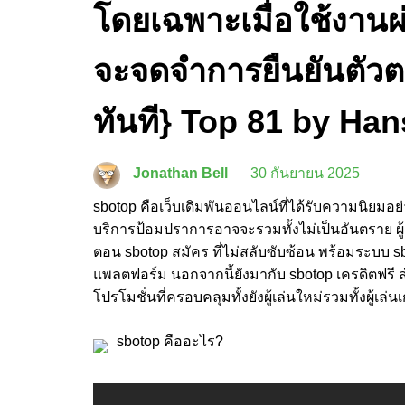
โดยเฉพาะเมื่อใช้งาน
จะจดจำการยืนยันตัวตนเ
ทันที} Top 81 by Han
Jonathan Bell
30 กันยายน 2025
sbotop คือเว็บเดิมพันออนไลน์ที่ได้รับความนิย
บริการป้อมปราการอาจจะรวมทั้งไม่เป็นอันตราย ผู้
ตอน sbotop สมัคร ที่ไม่สลับซับซ้อน พร้อมระบบ sb
แพลตฟอร์ม นอกจากนี้ยังมากับ sbotop เครดิตฟรี สำห
โปรโมชั่นที่ครอบคลุมทั้งยังผู้เล่นใหม่รวมทั้งผู้เ
sbotop คืออะไร?