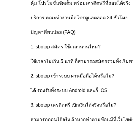
คุ้ม โปรโมชั่นจัดเต็ม พร้อมเครดิตฟรีที่ถอนได้จริง
บริการ คณะทำงานมือโปรดูแลตลอด 24 ชั่วโมง
ปัญหาที่พบบ่อย (FAQ)
1. sbotop สมัคร ใช้เวลานานไหม?
ใช้เวลาไม่เกิน 5 นาที ก็สามารถสมัครรวมทั้งเริ่มพ
2. sbotop เข้าระบบ ผ่านมือถือได้หรือไม่?
ได้ รองรับทั้งระบบ Android และก็ iOS
3. sbotop เครดิตฟรี เบิกเงินได้จริงหรือไม่?
สามารถถอนได้จริง ถ้าหากทำตามข้อแม้ที่เว็บไซต์