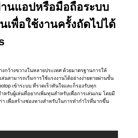
ผ่านแอปหรือมือถือระบบ
พื่อใช้งานครั้งถัดไปได้
s
มอย่างกว้างขวางในหลายประเทศ ด้วยมาตรฐานการให้
เล่นสามารถเริ่มการใช้แรงงานได้อย่างง่ายดายผ่านขั้น
otop เข้าระบบ ที่รวดเร็วทันใจและก็รองรับทุก
รับผู้เล่นที่อยากเพิ่มทุนสำหรับเพื่อการเล่นเกม โดยมี
ล่นเก่า เพื่อสร้างช่องทางสำหรับในการทำกำไรที่มากขึ้น