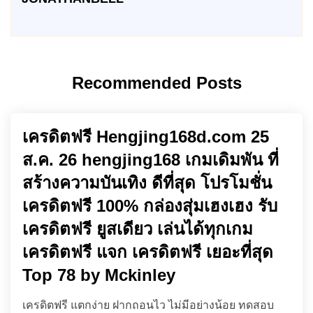
Recommended Posts
เครดิตฟรี Hengjing168d.com 25
ส.ค. 26 hengjing168 เกมเดิมพัน ที่
สร้างความบันเทิง ดีที่สุด โปรโมชั่น
เครดิตฟรี 100% กล่องสุ่มเฮงเฮง รับ
เครดิตฟรี ยูสเดียว เล่นได้ทุกเกม
เครดิตฟรี แจก เครดิตฟรี เยอะที่สุด
Top 78 by Mckinley
เครดิตฟรี แตกง่าย ฝากถอนไว ไม่มีอย่างน้อย ทดสอบ