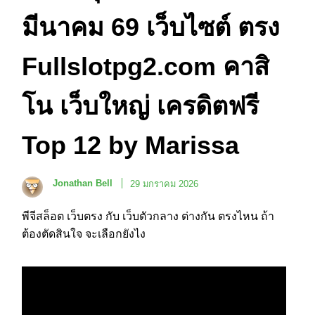
มีนาคม 69 เว็บไซต์ ตรง
Fullslotpg2.com คาสิ
โน เว็บใหญ่ เครดิตฟรี
Top 12 by Marissa
Jonathan Bell
29 มกราคม 2026
พีจีสล็อต เว็บตรง กับ เว็บตัวกลาง ต่างกัน ตรงไหน ถ้า
ต้องตัดสินใจ จะเลือกยังไง