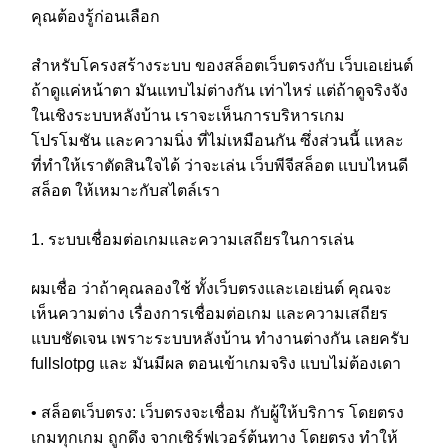
คุณต้องรู้ก่อนเลือก
สำหรับโครงสร้างระบบ ของสล็อตเว็บตรงกับ เว็บเอเย่นต์
ถ้าดูแค่หน้าตา มันแทบไม่ต่างกัน เท่าไหร่ แต่ถ้าดูจริงจัง
ในเชิงระบบหลังบ้าน เราจะเห็นการบริหารเกม
โปรโมชัน และความนิ่ง ที่ไม่เหมือนกัน ซึ่งส่วนนี้ แหละ
ที่ทำให้เราตัดสินใจได้ ว่าจะเล่น เว็บพีจีสล็อต แบบไหนดี
สล็อต ให้เหมาะกับสไตล์เรา
1. ระบบเชื่อมต่อเกมและความเสถียรในการเล่น
ผมเชื่อ ว่าถ้าคุณลองใช้ ทั้งเว็บตรงและเอเย่นต์ คุณจะ
เห็นความต่าง เรื่องการเชื่อมต่อเกม และความเสถียร
แบบชัดเจน เพราะระบบหลังบ้าน ทำงานต่างกัน เลยครับ
fullslotpg และ มันมีผล ตอนเข้าเกมจริง แบบไม่ต้องเดา
• สล็อตเว็บตรง: เว็บตรงจะเชื่อม กับผู้ให้บริการ โดยตรง
เกมทุกเกม ถูกดึง จากเซิร์ฟเวอร์ต้นทาง โดยตรง ทำให้