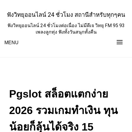
Skip
to
ฟังวิทยุออนไลน์ 24 ชั่วโมง สถานีสำหรับทุกๆคน
content
ฟังวิทยุออนไลน์ 24 ชั่วโมงต่อเนื่อง ไม่มีดีเจ วิทยุ FM 95 93
เพลงลูกทุ่ง ฟังทั้งวันสนุกทั้งคืน
MENU
Pgslot สล็อตแตกง่าย
2026 รวมเกมทำเงิน ทุน
น้อยก็ลุ้นได้จริง 15