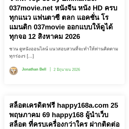
037movie.net หนังจีน หนัง HD ครบ
ทุกแนว แฟนตาซี ตลก แอคชั่น โร
แมนติก 037movie ออกแบบให้ดูได้
ทุกจอ 12 สิงหาคม 2026
ชวน ดูหนังออนไลน์ แนวสอบสวนที่จะทำให้ท่านคิดตาม
ทุกร่องร […]
Jonathan Bell
2 มิถุนายน 2026
สล็อตเครดิตฟรี happy168a.com 25
พฤษภาคม 69 happy168 ผู้นำเว็บ
สล็อต ที่ครบเครื่องกว่าใคร ฝากติดต่อ