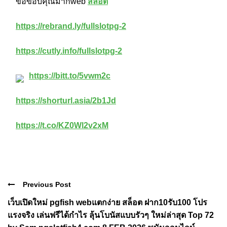
ขอขอบคุณมากweb
สล็อต
https://rebrand.ly/fullslotpg-2
https://cutly.info/fullslotpg-2
https://bitt.to/5vwm2c
https://shorturl.asia/2b1Jd
https://t.co/KZ0Wl2v2xM
Previous Post
เว็บเปิดใหม่ pgfish webแตกง่าย สล็อต ฝาก10รับ100 โปร
แรงจริง เล่นฟรีได้กำไร ลุ้นโบนัสแบบรัวๆ ใหม่ล่าสุด Top 72