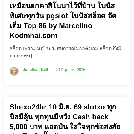
เหมือนยกคาสิโนมาไว้ที่บ้าน โบนัส
พิเศษทุกวัน pgslot โบนัสสล็อต จัด
เต็ม Top 86 by Marcelino
Kodmhai.com
สล็อต เพราะเหตุไรประสบการณ์นอกตัวเกม สล็อต ถึงมี
ผลกระทบ […]
Jonathan Bell
20 มิถุนายน 2026
Slotxo24hr 10 มิ.ย. 69 slotxo ทุก
บิลมีลุ้น ทุกทุนมีหวัง Cash back
5,000 บาท แอดมิน ใส่ใจทุกข้อสงสัย