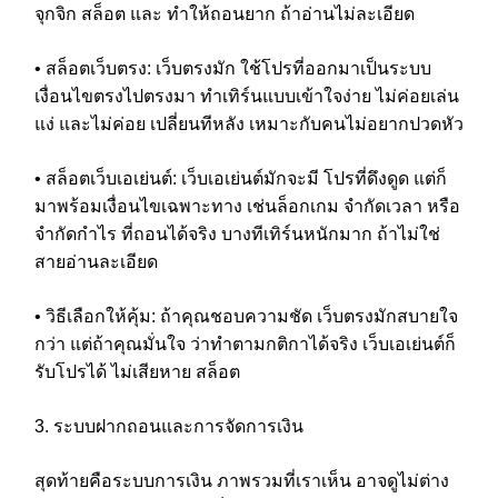
จุกจิก สล็อต และ ทำให้ถอนยาก ถ้าอ่านไม่ละเอียด
• สล็อตเว็บตรง: เว็บตรงมัก ใช้โปรที่ออกมาเป็นระบบ
เงื่อนไขตรงไปตรงมา ทำเทิร์นแบบเข้าใจง่าย ไม่ค่อยเล่น
แง่ และไม่ค่อย เปลี่ยนทีหลัง เหมาะกับคนไม่อยากปวดหัว
• สล็อตเว็บเอเย่นต์: เว็บเอเย่นต์มักจะมี โปรที่ดึงดูด แต่ก็
มาพร้อมเงื่อนไขเฉพาะทาง เช่นล็อกเกม จำกัดเวลา หรือ
จำกัดกำไร ที่ถอนได้จริง บางทีเทิร์นหนักมาก ถ้าไม่ใช่
สายอ่านละเอียด
• วิธีเลือกให้คุ้ม: ถ้าคุณชอบความชัด เว็บตรงมักสบายใจ
กว่า แต่ถ้าคุณมั่นใจ ว่าทำตามกติกาได้จริง เว็บเอเย่นต์ก็
รับโปรได้ ไม่เสียหาย สล็อต
3. ระบบฝากถอนและการจัดการเงิน
สุดท้ายคือระบบการเงิน ภาพรวมที่เราเห็น อาจดูไม่ต่าง