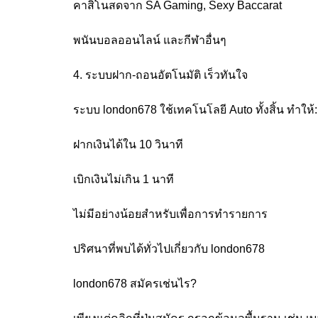
คาสิโนสดจาก SA Gaming, Sexy Baccarat
พนันบอลออนไลน์ และกีฬาอื่นๆ
4. ระบบฝาก-ถอนอัตโนมัติ เร็วทันใจ
ระบบ london678 ใช้เทคโนโลยี Auto ทั้งสิ้น ทำให้:
ฝากเงินได้ใน 10 วินาที
เบิกเงินไม่เกิน 1 นาที
ไม่มีอย่างน้อยสำหรับเพื่อการทำรายการ
ปริศนาที่พบได้ทั่วไปเกี่ยวกับ london678
london678 สมัครเช่นไร?