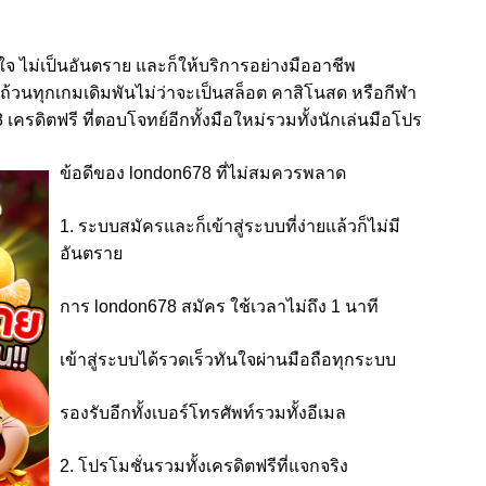
ใจ ไม่เป็นอันตราย และก็ให้บริการอย่างมืออาชีพ
บถ้วนทุกเกมเดิมพันไม่ว่าจะเป็นสล็อต คาสิโนสด หรือกีฬา
ครดิตฟรี ที่ตอบโจทย์อีกทั้งมือใหม่รวมทั้งนักเล่นมือโปร
ข้อดีของ london678 ที่ไม่สมควรพลาด
1. ระบบสมัครและก็เข้าสู่ระบบที่ง่ายแล้วก็ไม่มี
อันตราย
การ london678 สมัคร ใช้เวลาไม่ถึง 1 นาที
เข้าสู่ระบบได้รวดเร็วทันใจผ่านมือถือทุกระบบ
รองรับอีกทั้งเบอร์โทรศัพท์รวมทั้งอีเมล
2. โปรโมชั่นรวมทั้งเครดิตฟรีที่แจกจริง