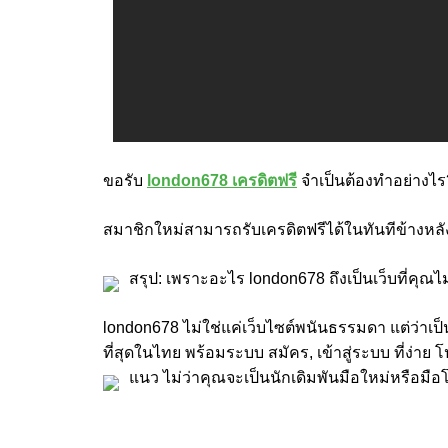
ขอรับ
london678 เครดิตฟรี
จำเป็นต้องทำอย่างไร
สมาชิกใหม่สามารถรับเครดิตฟรีได้ในทันทีข้างหลั
สรุป: เพราะอะไร london678 ถึงเป็นเว็บที่คุ
london678 ไม่ใช่แค่เว็บไซต์พนันธรรมดา แต่ว่าเป
ที่สุดในไทย พร้อมระบบ สมัคร, เข้าสู่ระบบ ที่ง่าย
แนว ไม่ว่าคุณจะเป็นนักเดิมพันมือใหม่หรือมื