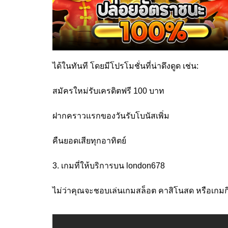
ได้ในทันที โดยมีโปรโมชั่นที่น่าดึงดูด เช่น:
สมัครใหม่รับเครดิตฟรี 100 บาท
ฝากคราวแรกของวันรับโบนัสเพิ่ม
คืนยอดเสียทุกอาทิตย์
3. เกมที่ให้บริการบน london678
ไม่ว่าคุณจะชอบเล่นเกมสล็อต คาสิโนสด หรือเกมกี