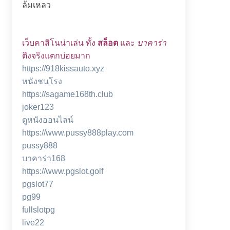
ล้มเหลว
เว็บคาสิโนน่าเล่น ทั้ง
สล็อต
และ
บาคาร่า
ตึงจริงแตกบ่อยมาก
https://918kissauto.xyz
หนังชนโรง
https://sagame168th.club
joker123
ดูหนังออนไลน์
https://www.pussy888play.com
pussy888
บาคาร่า168
https://www.pgslot.golf
pgslot77
pg99
fullslotpg
live22