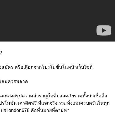
?
งสมัคร หรือเลือกจากโปรโมชั่นในหน้าเว็บไซต์
ณไม่สมควรพลาด
็นแหล่งสรุปความสำราญใจที่ปลอดภัยรวมทั้งน่าเชื่อถือ
 โปรโมชั่น เครดิตฟรี ที่แจกจริง รวมทั้งเกมครบครันในทุก
อโปร london678 คือที่หมายที่ตามหา