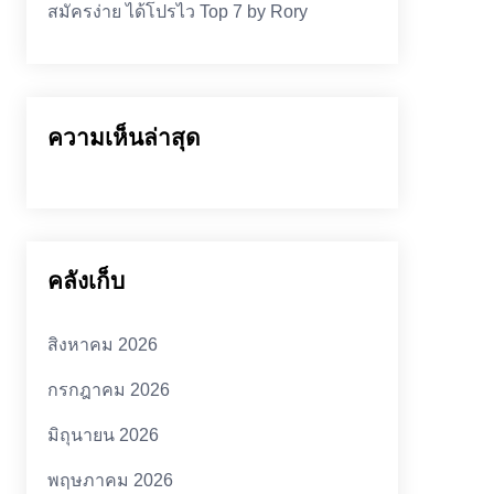
สมัครง่าย ได้โปรไว Top 7 by Rory
ความเห็นล่าสุด
คลังเก็บ
สิงหาคม 2026
กรกฎาคม 2026
มิถุนายน 2026
พฤษภาคม 2026