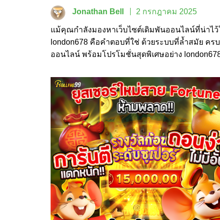
Jonathan Bell
2 กรกฎาคม 2025
แม้คุณกำลังมองหาเว็บไซต์เดิมพันออนไลน์ที่น่าไว้
london678 คือคำตอบที่ใช่ ด้วยระบบที่ล้ำสมัย คร
ออนไลน์ พร้อมโปรโมชั่นสุดพิเศษอย่าง london678 เ