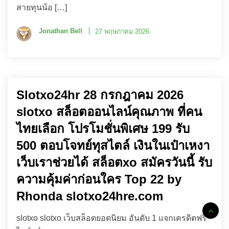
สายทุนน้อ […]
Jonathan Bell
27 พฤษภาคม 2026
Slotxo24hr 28 กรกฎาคม 2026
slotxo สล็อตออนไลน์คุณภาพ ที่คน
ไทยเลือก โปรโมชั่นพิเศษ 199 รับ
500 ตอบโจทย์ทุสไตล์ เงินในเป๋าเหงา
เว็บเราช่วยได้ สล็อตxo สมัครวันนี้ รับ
ความคุ้มค่าก่อนใคร Top 22 by
Rhonda slotxo24hre.com
slotxo slotxo เว็บสล็อตยอดนิยม อันดับ 1 แจกเครดิตฟรี