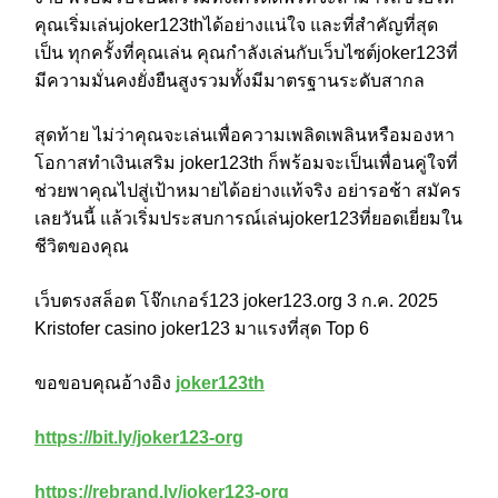
คุณเริ่มเล่นjoker123thได้อย่างแน่ใจ และที่สำคัญที่สุด
เป็น ทุกครั้งที่คุณเล่น คุณกำลังเล่นกับเว็บไซต์joker123ที่
มีความมั่นคงยั่งยืนสูงรวมทั้งมีมาตรฐานระดับสากล
สุดท้าย ไม่ว่าคุณจะเล่นเพื่อความเพลิดเพลินหรือมองหา
โอกาสทำเงินเสริม joker123th ก็พร้อมจะเป็นเพื่อนคู่ใจที่
ช่วยพาคุณไปสู่เป้าหมายได้อย่างแท้จริง อย่ารอช้า สมัคร
เลยวันนี้ แล้วเริ่มประสบการณ์เล่นjoker123ที่ยอดเยี่ยมใน
ชีวิตของคุณ
เว็บตรงสล็อต โจ๊กเกอร์123 joker123.org 3 ก.ค. 2025
Kristofer casino joker123 มาแรงที่สุด Top 6
ขอขอบคุณอ้างอิง
joker123th
https://bit.ly/joker123-org
https://rebrand.ly/joker123-org