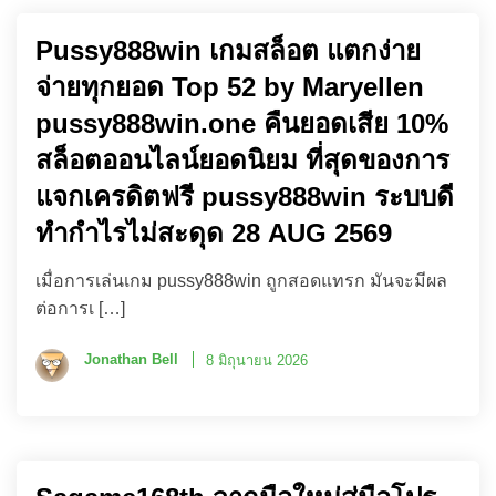
Pussy888win เกมสล็อต แตกง่าย
จ่ายทุกยอด Top 52 by Maryellen
pussy888win.one คืนยอดเสีย 10%
สล็อตออนไลน์ยอดนิยม ที่สุดของการ
แจกเครดิตฟรี pussy888win ระบบดี
ทำกำไรไม่สะดุด 28 AUG 2569
เมื่อการเล่นเกม pussy888win ถูกสอดแทรก มันจะมีผล
ต่อการเ […]
Jonathan Bell
8 มิถุนายน 2026