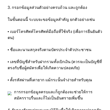
3. กรอกข้อมูลส่วนตัวอย่างครบถ้วน และถูกต้อง
ในขั้นตอนนี้ ระบบจะขอข้อมูลสำคัญ ยกตัวอย่างเช่น
• เบอร์โทรศัพท์โทรศัพท์มือถือที่ใช้จริง (เพื่อการยืนยันตัว
ตน)
• ชื่อและนามสกุลจริงตามบัตรประจำตัวประชาชน
• เลขที่บัญชีสำหรับฝากรวมทั้งเบิกเงิน (ควรจะเป็นบัญชีที่
ตรงกับชื่อผู้สมัครเพื่อให้เกิดความปลอดภัย)
• ตั้งรหัสผ่านที่เดายาก แม้กระนั้นจำง่ายสำหรับคุณ
การกรอกข้อมูลครบและก็ถูกต้องจะช่วยให้การ
สมัครราบรื่นและก็ไม่เป็นอันตรายเพิ่มขึ้น