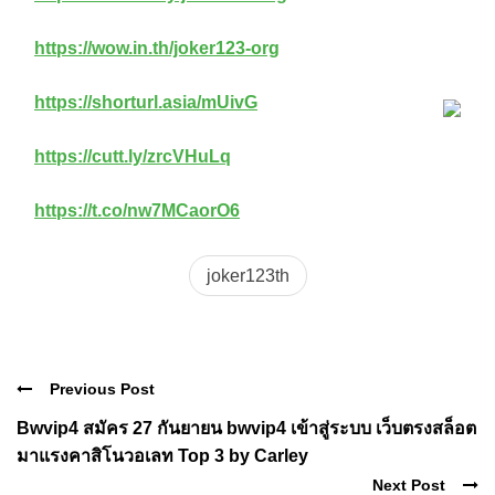
https://wow.in.th/joker123-org
https://shorturl.asia/mUivG
https://cutt.ly/zrcVHuLq
https://t.co/nw7MCaorO6
joker123th
Previous Post
Bwvip4 สมัคร 27 กันยายน bwvip4 เข้าสู่ระบบ เว็บตรงสล็อต
มาแรงคาสิโนวอเลท Top 3 by Carley
Next Post