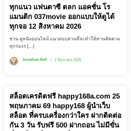
ทุกแนว แฟนตาซี ตลก แอคชั่น โร
แมนติก 037movie ออกแบบให้ดูได้
ทุกจอ 12 สิงหาคม 2026
ชวน ดูหนังออนไลน์ แนวสอบสวนที่จะทำให้ท่านคิดตาม
ทุกร่องร […]
Jonathan Bell
2 มิถุนายน 2026
สล็อตเครดิตฟรี happy168a.com 25
พฤษภาคม 69 happy168 ผู้นำเว็บ
สล็อต ที่ครบเครื่องกว่าใคร ฝากติดต่อ
กัน 3 วัน รับฟรี 500 ฝากถอน ไม่มีขั่น