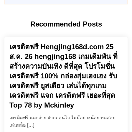
Recommended Posts
เครดิตฟรี Hengjing168d.com 25
ส.ค. 26 hengjing168 เกมเดิมพัน ที่
สร้างความบันเทิง ดีที่สุด โปรโมชั่น
เครดิตฟรี 100% กล่องสุ่มเฮงเฮง รับ
เครดิตฟรี ยูสเดียว เล่นได้ทุกเกม
เครดิตฟรี แจก เครดิตฟรี เยอะที่สุด
Top 78 by Mckinley
เครดิตฟรี แตกง่าย ฝากถอนไว ไม่มีอย่างน้อย ทดสอบ
เล่นสล็อ […]