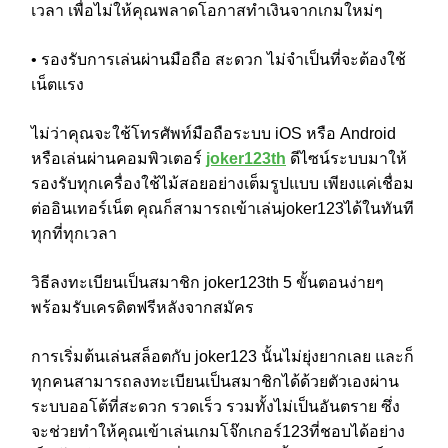
เวลา เพื่อไม่ให้คุณพลาดโอกาสทำเงินจากเกมใหม่ๆ
• รองรับการเล่นผ่านมือถือ สะดวก ไม่จำเป็นที่จะต้องใช้
เน็ตแรง
ไม่ว่าคุณจะใช้โทรศัพท์มือถือระบบ iOS หรือ Android
หรือเล่นผ่านคอมพิวเตอร์
joker123th
ดีไซน์ระบบมาให้
รองรับทุกเครื่องใช้ไม้สอยอย่างเต็มรูปแบบ เพียงแค่เชื่อม
ต่ออินเทอร์เน็ต คุณก็สามารถเข้าเล่นjoker123ได้ในทันที
ทุกที่ทุกเวลา
วิธีลงทะเบียนเป็นสมาชิก joker123th 5 ขั้นตอนง่ายๆ
พร้อมรับเครดิตฟรีหลังจากสมัคร
การเริ่มต้นเล่นสล็อตกับ joker123 นั้นไม่ยุ่งยากเลย และก็
ทุกคนสามารถลงทะเบียนเป็นสมาชิกได้ด้วยตัวเองผ่าน
ระบบออโต้ที่สะดวก รวดเร็ว รวมทั้งไม่เป็นอันตราย ซึ่ง
จะช่วยทำให้คุณเข้าเล่นเกมโจ๊กเกอร์123ที่ชอบได้อย่าง