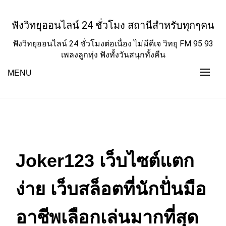
Skip
to
ฟังวิทยุออนไลน์ 24 ชั่วโมง สถานีสำหรับทุกๆคน
content
ฟังวิทยุออนไลน์ 24 ชั่วโมงต่อเนื่อง ไม่มีดีเจ วิทยุ FM 95 93
เพลงลูกทุ่ง ฟังทั้งวันสนุกทั้งคืน
MENU
Joker123 เว็บไซต์แตก
ง่าย เว็บสล็อตที่นักปั่นมือ
อาชีพเลือกเล่นมากที่สุด