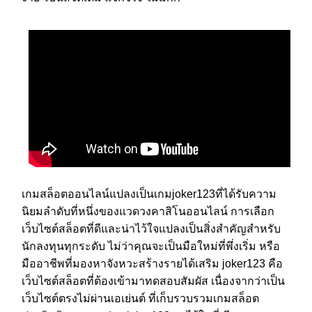
เกมสล็อตออนไลน์แปลงเป็นเกมjoker123ที่ได้รับความ
นิยมลำดับที่หนึ่งของแวดวงคาสิโนออนไลน์ การเลือก
เว็บไซต์สล็อตที่ดีและน่าไว้ใจแปลงเป็นสิ่งสำคัญสำหรับ
นักลงทุนทุกระดับ ไม่ว่าคุณจะเป็นมือใหม่ที่พึ่งเริ่ม หรือ
มืออาชีพที่มองหาจังหวะสร้างรายได้เสริม joker123 คือ
เว็บไซต์สล็อตที่ต้องเข้ามาทดสอบสัมผัส เนื่องจากว่าเป็น
เว็บไซต์ตรงไม่ผ่านเอเย่นต์ ที่เก็บรวบรวมเกมสล็อต