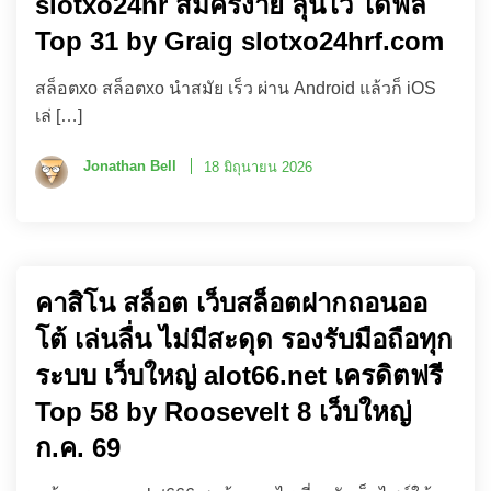
slotxo24hr สมัครง่าย ลุ้นไว ได้ฟีล
Top 31 by Graig slotxo24hrf.com
สล็อตxo สล็อตxo นำสมัย เร็ว ผ่าน Android แล้วก็ iOS
เล่ […]
Jonathan Bell
18 มิถุนายน 2026
คาสิโน สล็อต เว็บสล็อตฝากถอนออ
โต้ เล่นลื่น ไม่มีสะดุด รองรับมือถือทุก
ระบบ เว็บใหญ่ alot66.net เครดิตฟรี
Top 58 by Roosevelt 8 เว็บใหญ่
ก.ค. 69