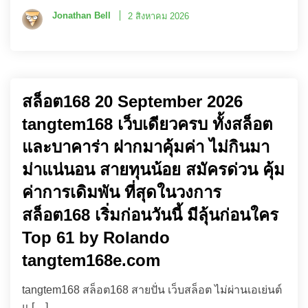
Jonathan Bell
2 สิงหาคม 2026
สล็อต168 20 September 2026
tangtem168 เว็บเดียวครบ ทั้งสล็อต
และบาคาร่า ฝากมาคุ้มค่า ไม่กินมา
ม่าแน่นอน สายทุนน้อย สมัครด่วน คุ้ม
ค่าการเดิมพัน ที่สุดในวงการ
สล็อต168 เริ่มก่อนวันนี้ มีลุ้นก่อนใคร
Top 61 by Rolando
tangtem168e.com
tangtem168 สล็อต168 สายปั่น เว็บสล็อต ไม่ผ่านเอเย่นต์
แ […]