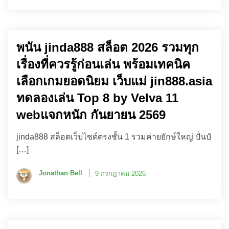
พนัน jinda888 สล็อต 2026 รวมทุก
เรื่องที่ควรรู้ก่อนเล่น พร้อมเทคนิค
เลือกเกมยอดนิยม เว็บแม่ jin888.asia
ทดลองเล่น Top 8 by Velva 11
webแจกหนัก กันยายน 2569
jinda888 สล็อตเว็บไซต์ตรงชั้น 1 รวมค่ายยักษ์ใหญ่ ปั่นบั
[…]
Jonathan Bell
9 กรกฎาคม 2026