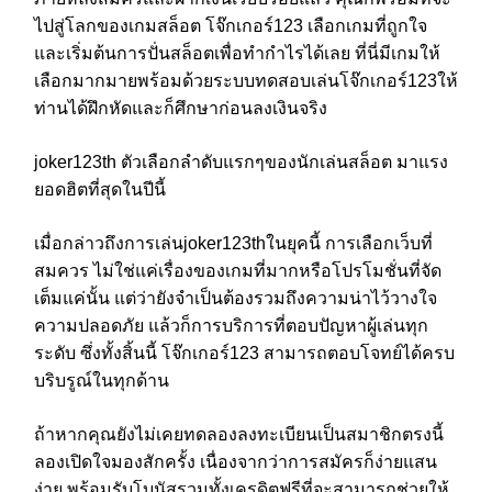
ไปสู่โลกของเกมสล็อต โจ๊กเกอร์123 เลือกเกมที่ถูกใจ
และเริ่มต้นการปั่นสล็อตเพื่อทำกำไรได้เลย ที่นี่มีเกมให้
เลือกมากมายพร้อมด้วยระบบทดสอบเล่นโจ๊กเกอร์123ให้
ท่านได้ฝึกหัดและก็ศึกษาก่อนลงเงินจริง
joker123th ตัวเลือกลำดับแรกๆของนักเล่นสล็อต มาแรง
ยอดฮิตที่สุดในปีนี้
เมื่อกล่าวถึงการเล่นjoker123thในยุคนี้ การเลือกเว็บที่
สมควร ไม่ใช่แค่เรื่องของเกมที่มากหรือโปรโมชั่นที่จัด
เต็มแค่นั้น แต่ว่ายังจำเป็นต้องรวมถึงความน่าไว้วางใจ
ความปลอดภัย แล้วก็การบริการที่ตอบปัญหาผู้เล่นทุก
ระดับ ซึ่งทั้งสิ้นนี้ โจ๊กเกอร์123 สามารถตอบโจทย์ได้ครบ
บริบรูณ์ในทุกด้าน
ถ้าหากคุณยังไม่เคยทดลองลงทะเบียนเป็นสมาชิกตรงนี้
ลองเปิดใจมองสักครั้ง เนื่องจากว่าการสมัครก็ง่ายแสน
ง่าย พร้อมรับโบนัสรวมทั้งเครดิตฟรีที่จะสามารถช่วยให้