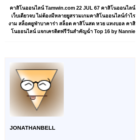
คาสิโนออนไลน์ Tamwin.com 22 JUL 67 คาสิโนออนไลน์
เว็บเดียวจบ ไม่ต้องมีหลายยูสรวมเกมคาสิโนออนไลน์กำไร
งาม สล็อตยูฟ่าบาคาร่า สล็อต คาสิโนสด หวย แทงบอล คาสิ
โนออนไลน์ แจกเครดิตฟรีวันสำคัญฉ่ำ Top 16 by Nannie
JONATHANBELL