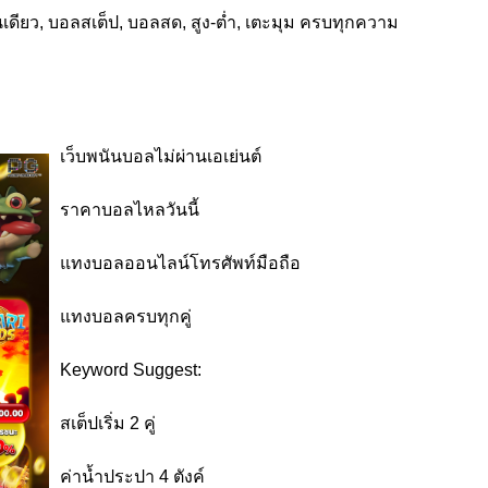
นเดียว, บอลสเต็ป, บอลสด, สูง-ต่ำ, เตะมุม ครบทุกความ
เว็บพนันบอลไม่ผ่านเอเย่นต์
ราคาบอลไหลวันนี้
แทงบอลออนไลน์โทรศัพท์มือถือ
แทงบอลครบทุกคู่
Keyword Suggest:
สเต็ปเริ่ม 2 คู่
ค่าน้ำประปา 4 ตังค์