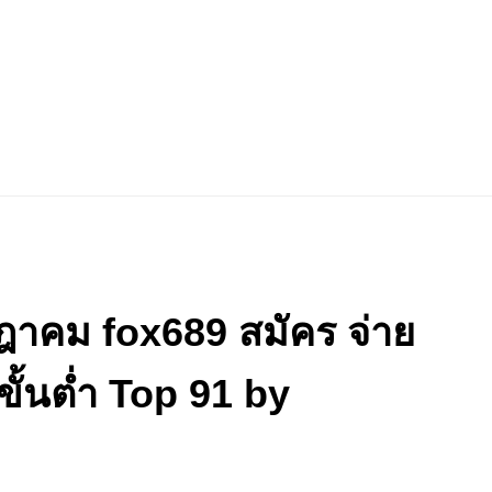
ฎาคม fox689 สมัคร จ่าย
ขั้นต่ำ Top 91 by