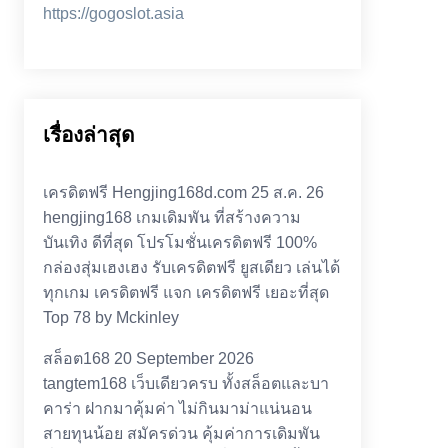
https://gogoslot.asia
เรื่องล่าสุด
เครดิตฟรี Hengjing168d.com 25 ส.ค. 26
hengjing168 เกมเดิมพัน ที่สร้างความ
บันเทิง ดีที่สุด โปรโมชั่นเครดิตฟรี 100%
กล่องสุ่มเฮงเฮง รับเครดิตฟรี ยูสเดียว เล่นได้
ทุกเกม เครดิตฟรี แจก เครดิตฟรี เยอะที่สุด
Top 78 by Mckinley
สล็อต168 20 September 2026
tangtem168 เว็บเดียวครบ ทั้งสล็อตและบา
คาร่า ฝากมาคุ้มค่า ไม่กินมาม่าแน่นอน
สายทุนน้อย สมัครด่วน คุ้มค่าการเดิมพัน