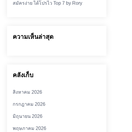
สมัครง่าย ได้โปรไว Top 7 by Rory
ความเห็นล่าสุด
คลังเก็บ
สิงหาคม 2026
กรกฎาคม 2026
มิถุนายน 2026
พฤษภาคม 2026