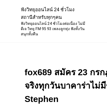
Skip
to
ฟังวิทยุออนไลน์ 24 ชั่วโมง
content
สถานีสำหรับทุกๆคน
ฟังวิทยุออนไลน์ 24 ชั่วโมงต่อเนื่อง ไม่มี
ดีเจ วิทยุ FM 95 93 เพลงลูกทุ่ง ฟังทั้งวัน
สนุกทั้งคืน
fox689 สมัคร 23 กรก
จริงทุกวันบาคาร่าไม่มี
Stephen