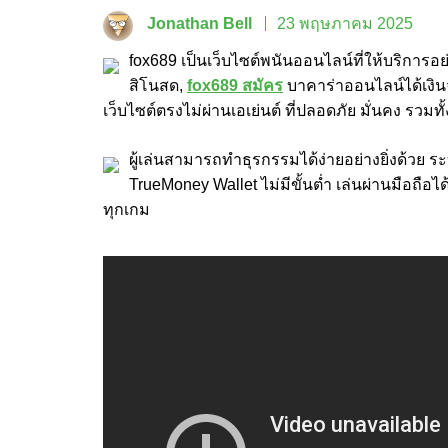
Jonathan Bell
23 พฤษภาคม 2025
fox689 เป็นเว็บไซต์พนันออนไลน์ที่ให้บริการอ
สิโนสด,
fox689 สมัคร
บาคาร่าออนไลน์ได้เงิน
เว็บไซต์ตรงไม่ผ่านเอเย่นต์ ที่ปลอดภัย มั่นคง รวมทั้ง
ผู้เล่นสามารถทำธุรกรรมได้ง่ายอย่างยิ่งด้วย
TrueMoney Wallet ไม่มีขั้นต่ำ เล่นผ่านมือถือไ
ทุกเกม