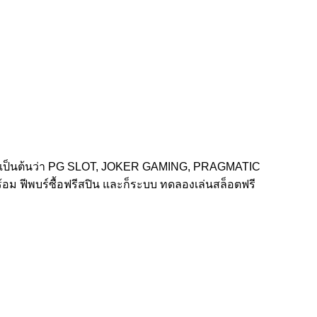
ำ เป็นต้นว่า PG SLOT, JOKER GAMING, PRAGMATIC
ร้อม ฟีพบร์ซื้อฟรีสปิน และก็ระบบ ทดลองเล่นสล็อตฟรี