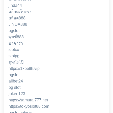
jinda44
สล็อตเว็บตรง
สล็อต888
JINDA888
pgslot
พุซซี่888
บาคาร่า
slotxo
slotpg
ดูหนังโป๊
https://1xbetth.vip
pgslot
allbet24
pg slot
joker 123
https://samurai777.net
https://tokyoslot88.com
pgslotbetway