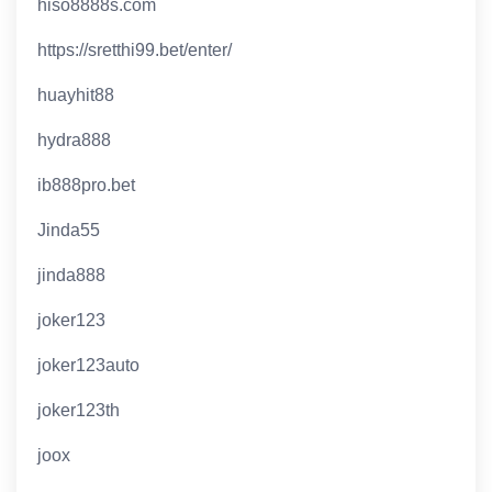
hiso8888s.com
https://sretthi99.bet/enter/
huayhit88
hydra888
ib888pro.bet
Jinda55
jinda888
joker123
joker123auto
joker123th
joox