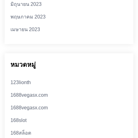
มิถุนายน 2023
พฤษภาคม 2023
เมษายน 2023
หมวดหมู่
123lionth
1688vegasx.com
1688vegasx.com
168slot
168สล็อต