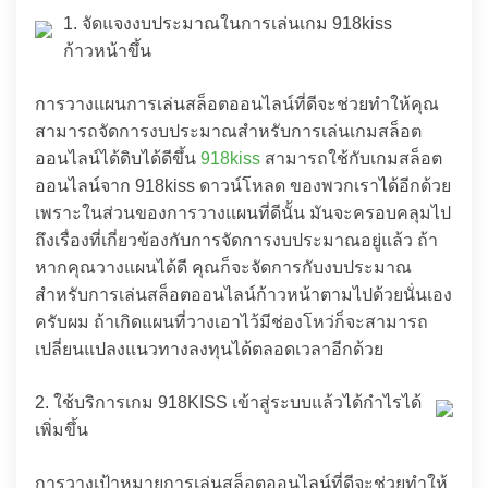
1. จัดแจงงบประมาณในการเล่นเกม 918kiss
ก้าวหน้าขึ้น
การวางแผนการเล่นสล็อตออนไลน์ที่ดีจะช่วยทำให้คุณ
สามารถจัดการงบประมาณสำหรับการเล่นเกมสล็อต
ออนไลน์ได้ดิบได้ดีขึ้น
918kiss
สามารถใช้กับเกมสล็อต
ออนไลน์จาก 918kiss ดาวน์โหลด ของพวกเราได้อีกด้วย
เพราะในส่วนของการวางแผนที่ดีนั้น มันจะครอบคลุมไป
ถึงเรื่องที่เกี่ยวข้องกับการจัดการงบประมาณอยู่แล้ว ถ้า
หากคุณวางแผนได้ดี คุณก็จะจัดการกับงบประมาณ
สำหรับการเล่นสล็อตออนไลน์ก้าวหน้าตามไปด้วยนั่นเอง
ครับผม ถ้าเกิดแผนที่วางเอาไว้มีช่องโหว่ก็จะสามารถ
เปลี่ยนแปลงแนวทางลงทุนได้ตลอดเวลาอีกด้วย
2. ใช้บริการเกม 918KISS เข้าสู่ระบบแล้วได้กำไรได้
เพิ่มขึ้น
การวางเป้าหมายการเล่นสล็อตออนไลน์ที่ดีจะช่วยทำให้