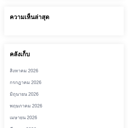
ความเห็นล่าสุด
คลังเก็บ
สิงหาคม 2026
กรกฎาคม 2026
มิถุนายน 2026
พฤษภาคม 2026
เมษายน 2026