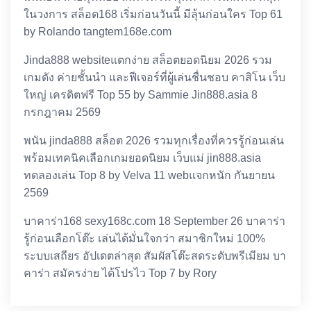
ในวงการ สล็อต168 เริ่มก่อนวันนี้ มีลุ้นก่อนใคร Top 61
by Rolando tangtem168e.com
Jinda888 websiteแตกง่าย สล็อตยอดนิยม 2026 รวม
เกมดัง ค่ายชั้นนำ และฟีเจอร์ที่ผู้เล่นชื่นชอบ คาสิโน เว็บ
ใหญ่ เครดิตฟรี Top 55 by Sammie Jin888.asia 8
กรกฎาคม 2569
พนัน jinda888 สล็อต 2026 รวมทุกเรื่องที่ควรรู้ก่อนเล่น
พร้อมเทคนิคเลือกเกมยอดนิยม เว็บแม่ jin888.asia
ทดลองเล่น Top 8 by Velva 11 webแจกหนัก กันยายน
2569
บาคาร่า168 sexy168c.com 18 September 26 บาคาร่า
รู้ก่อนเลือกโต๊ะ เล่นได้มั่นใจกว่า สมาชิกใหม่ 100%
ระบบเสถียร อัปเดตล่าสุด สัมผัสโต๊ะสดระดับพรีเมียม บา
คาร่า สมัครง่าย ได้โปรไว Top 7 by Rory