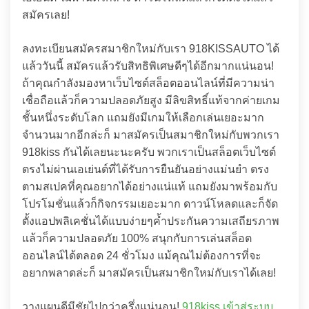
สมัครเลย!
ลงทะเบียนสมัครสมาชิกใหม่กับเรา 918KISSAUTO ได้
แล้ววันนี้ สมัครแล้วรับสิทธิพิเศษดีๆได้อีกมากแน่นอน!
ถ้าคุณกำลังมองหาเว็บไซต์สล็อตออนไลน์ที่มีความน่า
เชื่อถือแล้วก็ความปลอดภัยสูง มีลิขสิทธิ์แท้จากค่ายเกม
ชั้นหนึ่งระดับโลก แถมยังมีเกมให้เลือกเล่นเยอะมาก
จำนวนมากอีกล่ะก็ มาสมัครเป็นสมาชิกใหม่กับพวกเรา
918kiss กันได้เลยนะนะครับ พวกเราเป็นสล็อตเว็บไซต์
ตรงไม่ผ่านเอเย่นต์ที่ได้รับการยืนยันอย่างแม่นยำ ตรง
ตามสเปคที่คุณอยากได้อย่างแน่แท้ แถมยังมาพร้อมกับ
โปรโมชั่นแล้วก็กิจกรรมเยอะมาก ดาวน์โหลดและก็จัด
ตั้งแอปพลิเคชั่นได้แบบง่ายๆค้ำประกันความเสถียรภาพ
แล้วก็ความปลอดภัย 100% สนุกกับการเล่นสล็อต
ออนไลน์ได้ตลอด 24 ชั่วโมง แม้คุณไม่ต้องการที่จะ
อยากพลาดล่ะก็ มาสมัครเป็นสมาชิกใหม่กับเราได้เลย!
วางแผนดีมีชัยไปกว่าครึ่งแน่นอน!
918kiss เข้าสู่ระบบ