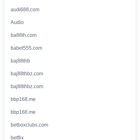
audi688.com
Audio
ba88th.com
babet555.com
baj88thb
baj88thbz.com
baj88thbz.com
bbp168.me
bbp168.me
betboxclubs.com
betflix