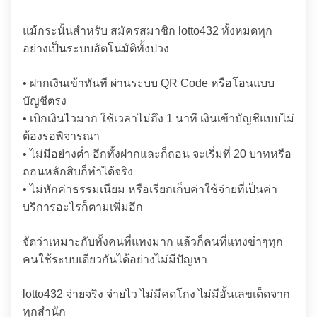
แม้กระนั้นสำหรับ สมัครสมาชิก lotto432 ทั้งหมดทุก
อย่างเป็นระบบอัตโนมัติทั้งปวง
• ฝากเงินเข้าทันที ผ่านระบบ QR Code หรือโอนแบบ
บัญชีตรง
• เบิกเงินไวมาก ใช้เวลาไม่ถึง 1 นาที เงินเข้าบัญชีแบบไม่
ต้องรอพิจารณา
• ไม่มีอย่างต่ำ อีกทั้งฝากและก็ถอน จะเริ่มที่ 20 บาทหรือ
ถอนหลักสิบก็ทำได้จริง
• ไม่หักค่าธรรมเนียม หรือเรียกเก็บค่าใช้จ่ายที่เป็นค่า
บริการอะไรก็ตามเพิ่มอีก
จัดว่าเหมาะกับทั้งคนที่แทงมาก แล้วก็คนที่แทงขำๆทุก
คนใช้ระบบเดียวกันได้อย่างไม่มีปัญหา
lotto432 จ่ายจริง จ่ายไว ไม่มีคดโกง ไม่มีอั้นเลขเด็ดจาก
ทุกสำนัก