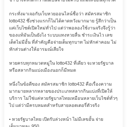
กระทั่งมาเจอกับเว็บหวยออนไลน์ชื่อว่า สมัครสมาชิก
lotto432 ซึ่งช่วงแรกก็ไม่ได้คาดหวังมากมาย รู้สึกว่าเป็น
แค่เว็บไซต์เปิดใหม่ทั่วไป แต่ว่าพอลองใช้งานจริงจึงรู้ว่า
ของแท้มันเป็นยังไง ระบบแทงหวยลื่น ชำระเงินไว เลข
เด็ดไม่มีอั้น ที่สำคัญคือจ่ายเต็มทุกบาท ไม่หักค่าคอม ไม่
หักส่วนต่างให้อารมณ์เสียใจ
หวยครบทุกหมวดหมู่ใน lotto432 ที่เดียว จะหวยรัฐบาล
หรือสลากกินแบ่งเมืองนอกก็มีหมด
หนึ่งในข้อดีของ สมัครสมาชิก lotto432 คือเรื่องความ
มากมายหลากหลายของประเภทสลากกินแบ่งที่เปิดให้
บริการ ไม่ใช่แค่หวยรัฐบาลไทยเหมือนหลายเว็บไซต์ทั่วๆ
ไป แต่ว่ามีครบหมดสำหรับสายลอตเตอรี่ตัวจริง
• หวยรัฐบาลไทย เปิดรับล่วงหน้า ไม่มีเลขอั้น จ่าย
เต็มบาทละ 950