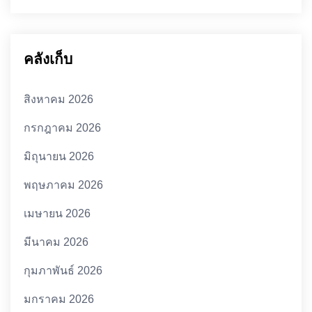
คลังเก็บ
สิงหาคม 2026
กรกฎาคม 2026
มิถุนายน 2026
พฤษภาคม 2026
เมษายน 2026
มีนาคม 2026
กุมภาพันธ์ 2026
มกราคม 2026