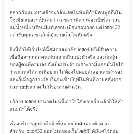
สลากกินแบ่งบางเจ้าจะกลั้นเลขในทันทีถ้ามีคนพูดถึงใน
โซเชียลเยอะๆเป็นต้นว่า เลขจากพี่สาวฟองเบียร์สด เลข
แม่น้ำหนึ่ง หรือแม้แต่เลขทะเบียนรถนายก แต่ lotto432
กล้ารับทุกเลข แล้วก็ยังจ่ายเต็มไม่หักครึ่ง
สิ่งนี้ทำให้เว็บไซต์นี้สมัครสมาชิก lotto432ได้รับความ
เชื่อถือจากกลุ่มคนเล่นสลากกินแบ่งตัวจริง และก็กลุ่ม
ของผู้คนที่ตามเลขดังเป็นประจำ เพราะว่ามั่นอกมั่นใจได้
ว่าจะแทงได้ตามที่อยาก ไม่ต้องไปคอยลุ้นเอาเลขสำรอง
และก็เมื่อถูกรางวัล เงินจะเข้าบัญชีในทันทีภายหลังจาก
ผลหวยประกาศ ไม่มีรอนานผ่านวัน
บริการ lotto432 แอดไม่นที่เอาใจใส่ ตอบเร็ว แล้วก็ให้คำ
แนะนำได้จริง
เรื่องบริการลูกค้าคือสิ่งที่หลายเว็บมักมองข้าม แต่
สำหรับ lotto432 แอดไม่นของเว็บไซต์มิได้มีแค่ไว้ตอบ