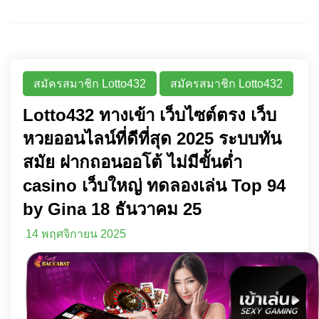
สมัครสมาชิก Lotto432
สมัครสมาชิก Lotto432
Lotto432 ทางเข้า เว็บไซต์ตรง เว็บ
หวยออนไลน์ที่ดีที่สุด 2025 ระบบทัน
สมัย ฝากถอนออโต้ ไม่มีขั้นต่ำ
casino เว็บใหญ่ ทดลองเล่น Top 94
by Gina 18 ธันวาคม 25
14 พฤศจิกายน 2025