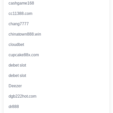
cashgame168
cc11388.com
chang7777
chinatown888.win
cloudbet
cupcake88x.com
debet slot
debet slot
Deezer
dgb222hot.com
dr888