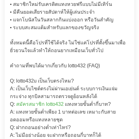
• สมาชิกใหม่รับเครดิตแทงหวยฟรีแบบไม่มีเทิร์น
• มีคืนยอดเสียรายสัปดาห์ให้ผู้เล่นประจำ
• แจกโบนัสในวันสลากกินแบ่งออก หรือวันสำคัญ
• ระบบสะสมแต้มสำหรับแลกของขวัญจริง
ทั้งหมดนี้คือโปรที่ใช้ได้จริง ไม่ใช่แค่โปรที่ตั้งขึ้นมาเพื่อ
ยั่วยวนใจแล้วทำให้ถอนยากเหมือนเว็บทั่วไป
คำถามที่พบได้มากเกี่ยวกับ lotto432 (FAQ)
Q: lotto432u เป็นเว็บตรงไหม?
A: เป็นเว็บไซต์ตรงไม่ผ่านเอเย่นต์ ระบบการเงินแจ่ม
กระจ่าง ทุกบิลสามารถตรวจดูย้อนหลังได้
Q:
สมัครสมาชิก lotto432
แทงหวยขั้นต่ำกี่บาท?
A: แทงหวยขั้นต่ำเพียง 1 บาทต่อเลข เหมาะกับสาย
อดออมหรือแทงหลายชุด
Q: ฝากถอนอย่างต่ำเท่าไหร่?
A: ไม่มีอย่างน้อย จะฝากหรือถอนกี่บาทก็ได้