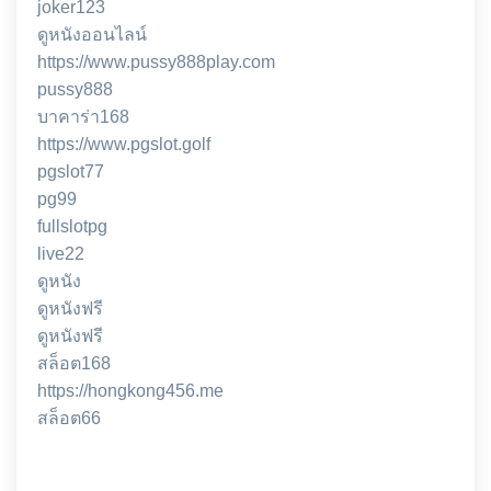
joker123
ดูหนังออนไลน์
https://www.pussy888play.com
pussy888
บาคาร่า168
https://www.pgslot.golf
pgslot77
pg99
fullslotpg
live22
ดูหนัง
ดูหนังฟรี
ดูหนังฟรี
สล็อต168
https://hongkong456.me
สล็อต66