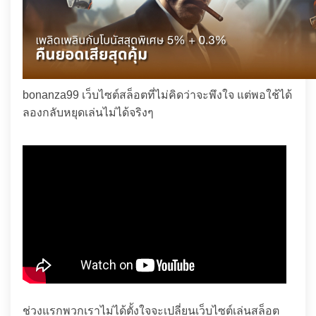
bonanza99 เว็บไซต์สล็อตที่ไม่คิดว่าจะพึงใจ แต่พอใช้ได้
ลองกลับหยุดเล่นไม่ได้จริงๆ
ช่วงแรกพวกเราไม่ได้ตั้งใจจะเปลี่ยนเว็บไซต์เล่นสล็อต