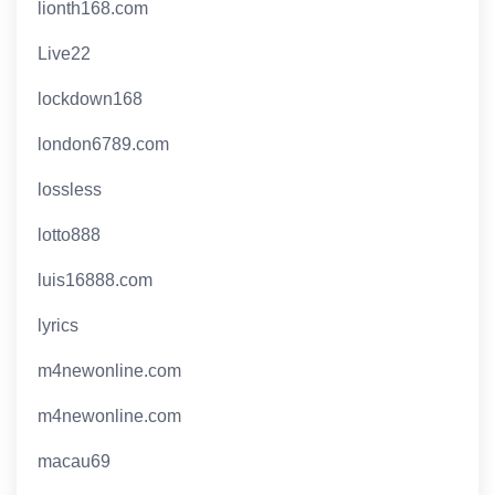
lionth168.com
Live22
lockdown168
london6789.com
lossless
lotto888
luis16888.com
lyrics
m4newonline.com
m4newonline.com
macau69