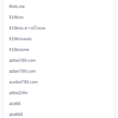
8lots.me
918kiss
918kiss ดาวน์โหลด
918kissauto
918kissme
abbet789.com
abbet789.com
acebet789.com
allbet24hr
alot66
alot666