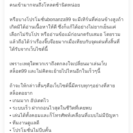
คนเข้ามากจนถึงโหลดช้านิดหน่อย
หรือบางโปรโมชั่นbonanza99 จะมีเทิร์นที่ค่อนข้างสูงถ้า
เกิดมิได้อ่านเนื้อหาให้ดี ซึ่งก็แก้ได้อย่างไม่ยากเย็นแค่
เลือกไม่รับโปร หรืออ่านข้อแม้ก่อนกดรับเสมอ โดยรวม
แล้วถือได้ว่าเรื่องจิ๊บจ๊อยมากเมื่อเทียบกับจุดเด่นทั้งสิ้นที่
ได้รับจากเว็บไซต์นี้
เพราะเหตุใดพวกเราถึงตกลงใจเปลี่ยนมาเล่นเว็บ
สล็อต99 และไม่คิดจะย้ายไปไหนอีกในเร็วๆนี้
ถ้าจะให้กล่าวสั้นๆคือเว็บไซต์นี้มีครบทุกๆอย่างที่สาย
สล็อตอยาก
• เกมมาก อัปเดตไว
• ระบบเร็ว ฝากถอนไวสุดในชีวิตที่เคยพบ
• เล่นได้ทั้งคอมและก็โทรศัพท์เคลื่อนที่แบบไม่มีปัญหา
• ทีมงานดูแลดี
• โปรโมชั่นไม่บีบคั้น