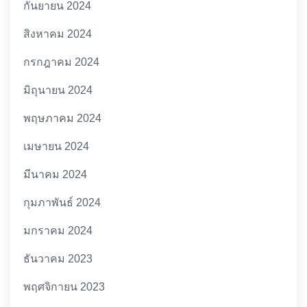
กันยายน 2024
สิงหาคม 2024
กรกฎาคม 2024
มิถุนายน 2024
พฤษภาคม 2024
เมษายน 2024
มีนาคม 2024
กุมภาพันธ์ 2024
มกราคม 2024
ธันวาคม 2023
พฤศจิกายน 2023