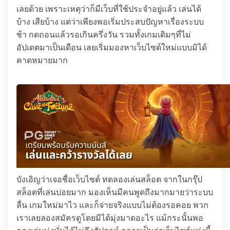
เลยด้วย เพราะเหตุว่าก็มีเว็บที่ใช้ประจำอยู่แล้ว เล่นได้
บ้าง เสียบ้าง แต่ว่าเพียงพอเริ่มประสบปัญหาเรื่องระบบ
ช้า กดถอนแล้วรอเกินครึ่งวัน รวมทั้งเกมเดิมๆที่ไม่
อัปเดตมาเป็นเดือน เลยเริ่มมองหาเว็บไซต์ใหม่แบบมิได้
คาดหมายมาก
บังเอิญว่าเจอชื่อเว็บไซต์ ทดลองเล่นสล็อต จากในกรุ๊ป
สล็อตที่เล่นบ่อยมาก มองเห็นมีคนพูดถึงมากมายว่าระบบ
ลื่น เกมใหม่มาไว และก็จ่ายจริงแบบไม่ต้องรอคอย พวก
เราเลยลองสมัครดูโดยมิได้มุ่งมาดอะไร แม้กระนั้นพอ