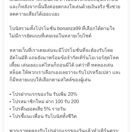
และก็หลังจากนั้นจึงค่อยตกลงใจเล่นด้วยเงินจริง ซึ่งช่วย
ลดความเสี่ยงได้เยอะแยะ
โบนัสรวมทั้งโปรโมชั่น bonanza99 ที่เลือกได้ตามใจ
ไม่มีการยัดแบบที่เคยเจอในหลายเว็บไซต์
หลายเว็บที่เราเคยเล่นจะมีโปรโมชั่นที่จะต้องรับโดย
อัตโนมัติ แถมยังมาพร้อมข้อจำกัดเทิร์นโอเวอร์สุดโหด
เหี้ยม เล่นเยอะแค่ไหนก็ถอนมิได้ แต่ว่าที่ ทดลองเล่น
สล็อต ให้พวกเราเลือกเองเลยว่าจะรับโปรหรือเปล่า และ
ก็มีหลายแบบให้เลือกตามสไตล์ของผู้เล่น
• โปรฝากแรกของวัน รับเพิ่ม 20%
• โปรสมาชิกใหม่ ฝาก 100 รับ 200
• โปรคืนยอดเสีย 5% รายวัน
• โปรชี้แนะเพื่อน รับโบนัสทั้งชีวิต
พวกเราทดลองรับโปรฝากแรกของวันแล้วทำเทิร์นครบ