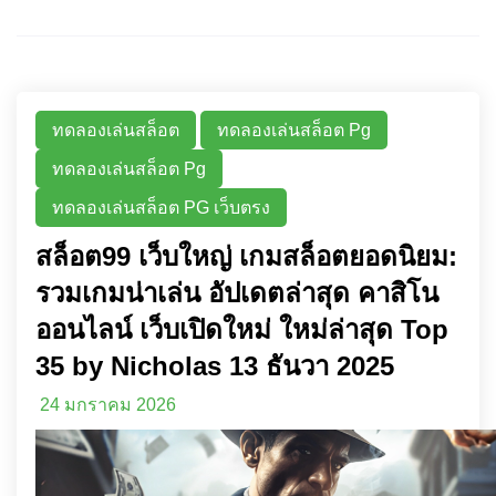
ทดลองเล่นสล็อต
ทดลองเล่นสล็อต Pg
ทดลองเล่นสล็อต Pg
ทดลองเล่นสล็อต PG เว็บตรง
สล็อต99 เว็บใหญ่ เกมสล็อตยอดนิยม:
รวมเกมน่าเล่น อัปเดตล่าสุด คาสิโน
ออนไลน์ เว็บเปิดใหม่ ใหม่ล่าสุด Top
35 by Nicholas 13 ธันวา 2025
24 มกราคม 2026