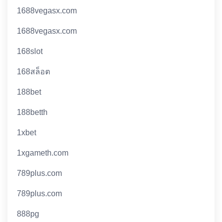
1688vegasx.com
1688vegasx.com
168slot
168สล็อต
188bet
188betth
1xbet
1xgameth.com
789plus.com
789plus.com
888pg