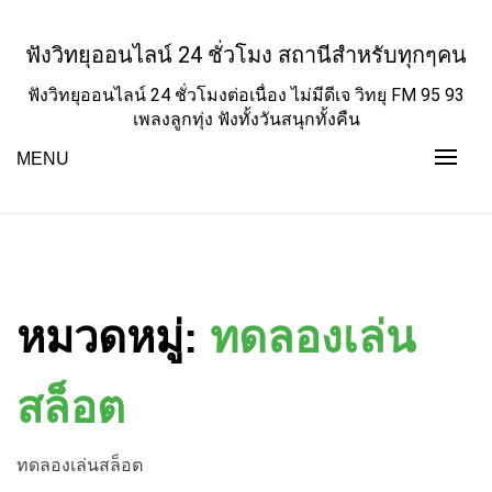
Skip
to
ฟังวิทยุออนไลน์ 24 ชั่วโมง สถานีสำหรับทุกๆคน
content
ฟังวิทยุออนไลน์ 24 ชั่วโมงต่อเนื่อง ไม่มีดีเจ วิทยุ FM 95 93
เพลงลูกทุ่ง ฟังทั้งวันสนุกทั้งคืน
MENU
หมวดหมู่:
ทดลองเล่น
สล็อต
ทดลองเล่นสล็อต