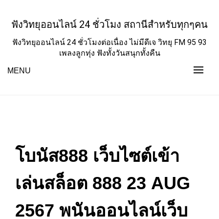
Skip
to
ฟังวิทยุออนไลน์ 24 ชั่วโมง สถานีสำหรับทุกๆคน
content
ฟังวิทยุออนไลน์ 24 ชั่วโมงต่อเนื่อง ไม่มีดีเจ วิทยุ FM 95 93
เพลงลูกทุ่ง ฟังทั้งวันสนุกทั้งคืน
MENU
โบนัส888 เว็บไซต์เข้า
เล่นสล็อต 888 23 AUG
2567 พนันออนไลน์เว็บ