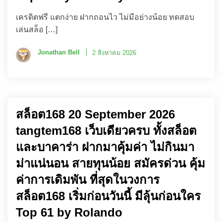
เครดิตฟรี แตกง่าย ฝากถอนไว ไม่มีอย่างน้อย ทดสอบ
เล่นสล็อ […]
Jonathan Bell
2 สิงหาคม 2026
สล็อต168 20 September 2026
tangtem168 เว็บเดียวครบ ทั้งสล็อต
และบาคาร่า ฝากมาคุ้มค่า ไม่กินมา
ม่าแน่นอน สายทุนน้อย สมัครด่วน คุ้ม
ค่าการเดิมพัน ที่สุดในวงการ
สล็อต168 เริ่มก่อนวันนี้ มีลุ้นก่อนใคร
Top 61 by Rolando