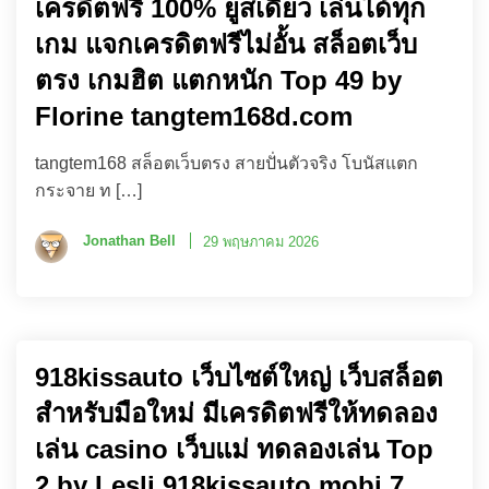
เครดิตฟรี 100% ยูสเดียว เล่นได้ทุก
เกม แจกเครดิตฟรีไม่อั้น สล็อตเว็บ
ตรง เกมฮิต แตกหนัก Top 49 by
Florine tangtem168d.com
tangtem168 สล็อตเว็บตรง สายปั่นตัวจริง โบนัสแตก
กระจาย ท […]
Jonathan Bell
29 พฤษภาคม 2026
918kissauto เว็บไซต์ใหญ่ เว็บสล็อต
สำหรับมือใหม่ มีเครดิตฟรีให้ทดลอง
เล่น casino เว็บแม่ ทดลองเล่น Top
2 by Lesli 918kissauto.mobi 7