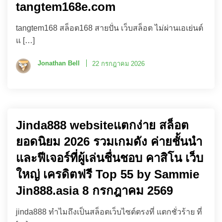
tangtem168e.com
tangtem168 สล็อต168 สายปั่น เว็บสล็อต ไม่ผ่านเอเย่นต์
แ […]
Jonathan Bell
22 กรกฎาคม 2026
Jinda888 websiteแตกง่าย สล็อต
ยอดนิยม 2026 รวมเกมดัง ค่ายชั้นนำ
และฟีเจอร์ที่ผู้เล่นชื่นชอบ คาสิโน เว็บ
ใหญ่ เครดิตฟรี Top 55 by Sammie
Jin888.asia 8 กรกฎาคม 2569
jinda888 ทำไมถึงเป็นสล็อตเว็บไซต์ตรงที่ แตกชั่วร้าย ที่