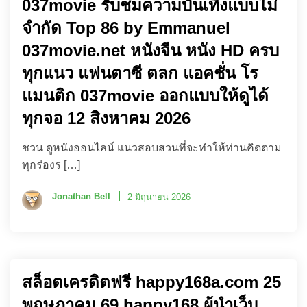
037movie รับชมความบันเทิงแบบไม่
จำกัด Top 86 by Emmanuel
037movie.net หนังจีน หนัง HD ครบ
ทุกแนว แฟนตาซี ตลก แอคชั่น โร
แมนติก 037movie ออกแบบให้ดูได้
ทุกจอ 12 สิงหาคม 2026
ชวน ดูหนังออนไลน์ แนวสอบสวนที่จะทำให้ท่านคิดตาม
ทุกร่องร […]
Jonathan Bell
2 มิถุนายน 2026
สล็อตเครดิตฟรี happy168a.com 25
พฤษภาคม 69 happy168 ผู้นำเว็บ