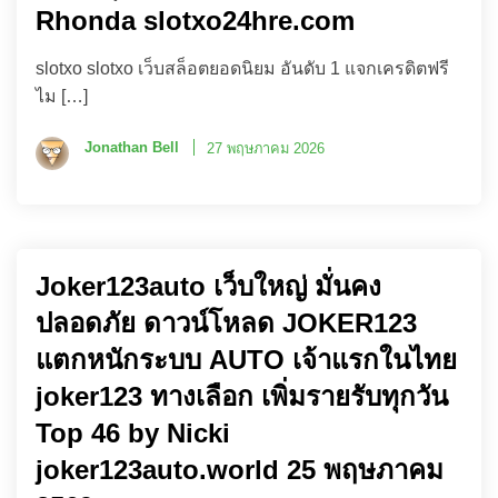
Rhonda slotxo24hre.com
slotxo slotxo เว็บสล็อตยอดนิยม อันดับ 1 แจกเครดิตฟรี
ไม […]
Jonathan Bell
27 พฤษภาคม 2026
Joker123auto เว็บใหญ่ มั่นคง
ปลอดภัย ดาวน์โหลด JOKER123
แตกหนักระบบ AUTO เจ้าแรกในไทย
joker123 ทางเลือก เพิ่มรายรับทุกวัน
Top 46 by Nicki
joker123auto.world 25 พฤษภาคม