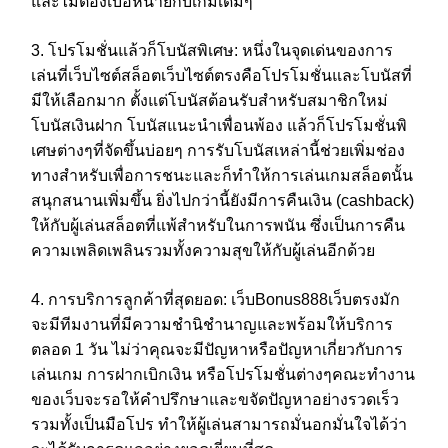
และไม่ต้องเบื่อหน่ายกับเกมเดิมๆ
3. โปรโมชั่นแล้วก็โบนัสพิเศษ: หนึ่งในจุดเด่นของการ
เล่นที่เว็บไซต์สล็อตเว็บไซต์ตรงคือโปรโมชั่นและโบนัสที่
มีให้เลือกมาก ตั้งแต่โบนัสต้อนรับสำหรับสมาชิกใหม่
โบนัสเงินฝาก โบนัสแนะนำเพื่อนพ้อง แล้วก็โปรโมชั่นพิ
เศษต่างๆที่จัดขึ้นบ่อยๆ การรับโบนัสเหล่านี้ช่วยเพิ่มช่อง
ทางสำหรับเพื่อการชนะและก็ทำให้การเล่นเกมสล็อตนั้น
สนุกสนานเพิ่มขึ้น ยิ่งไปกว่านี้ยังมีการคืนเงิน (cashback)
ให้กับผู้เล่นสล็อตที่แพ้สำหรับในการพนัน ซึ่งเป็นการคืน
ความเพลิดเพลินรวมทั้งความสุขให้กับผู้เล่นอีกด้วย
4. การบริการลูกค้าที่สุดยอด: เว็บBonus888เว็บตรงมัก
จะมีทีมงานที่มีความชำนิชำนาญและพร้อมให้บริการ
ตลอด 1 วัน ไม่ว่าคุณจะมีปัญหาหรือปัญหาเกี่ยวกับการ
เล่นเกม การฝากเบิกเงิน หรือโปรโมชั่นต่างๆคณะทำงาน
ของเว็บจะรอให้คำปรึกษาและขจัดปัญหาอย่างรวดเร็ว
รวมทั้งเป็นมือโปร ทำให้ผู้เล่นสามารถมั่นอกมั่นใจได้ว่า