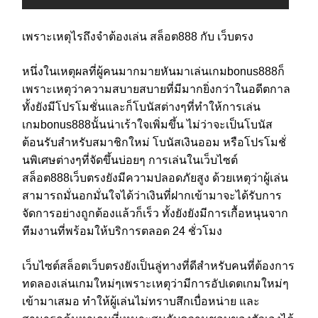
เพราะเหตุไรถึงจำต้องเล่น สล็อต888 กับ เว็บตรง
หนึ่งในเหตุผลที่ผู้คนมากมายหันมาเล่นเกมbonus888ก็
เพราะเหตุว่าความสบายสบายที่มีมากยิ่งกว่าในอดีตกาล
ทั้งยังมีโปรโมชั่นและก็โบนัสต่างๆที่ทำให้การเล่น
เกมbonus888นั้นน่าเร้าใจเพิ่มขึ้น ไม่ว่าจะเป็นโบนัส
ต้อนรับสำหรับสมาชิกใหม่ โบนัสเงินออม หรือโปรโมชั่
นพิเศษต่างๆที่จัดขึ้นบ่อยๆ การเล่นในเว็บไซต์
สล็อต888เว็บตรงยังมีความปลอดภัยสูง ด้วยเหตุว่าผู้เล่น
สามารถมั่นอกมั่นใจได้ว่าเงินที่ฝากเข้ามาจะได้รับการ
จัดการอย่างถูกต้องแล้วก็เร็ว ทั้งยังยังมีการเกื้อหนุนจาก
ทีมงานที่พร้อมให้บริการตลอด 24 ชั่วโมง
เว็บไซต์สล็อตเว็บตรงยังเป็นลู่ทางที่ดีสำหรับคนที่ต้องการ
ทดลองเล่นเกมใหม่ๆเพราะเหตุว่ามีการอัปเดตเกมใหม่ๆ
เข้ามาเสมอ ทำให้ผู้เล่นไม่ทราบสึกเบื่อหน่าย และ