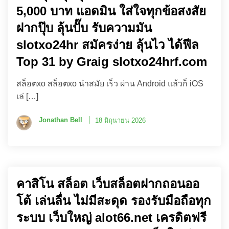
5,000 บาท แอดมิน ใส่ใจทุกข้อสงสัย
ฝากปุ๊บ ลุ้นปั๊บ รับความมัน
slotxo24hr สมัครง่าย ลุ้นไว ได้ฟีล
Top 31 by Graig slotxo24hrf.com
สล็อตxo สล็อตxo นำสมัย เร็ว ผ่าน Android แล้วก็ iOS
เล่ […]
Jonathan Bell
18 มิถุนายน 2026
คาสิโน สล็อต เว็บสล็อตฝากถอนออ
โต้ เล่นลื่น ไม่มีสะดุด รองรับมือถือทุก
ระบบ เว็บใหญ่ alot66.net เครดิตฟรี