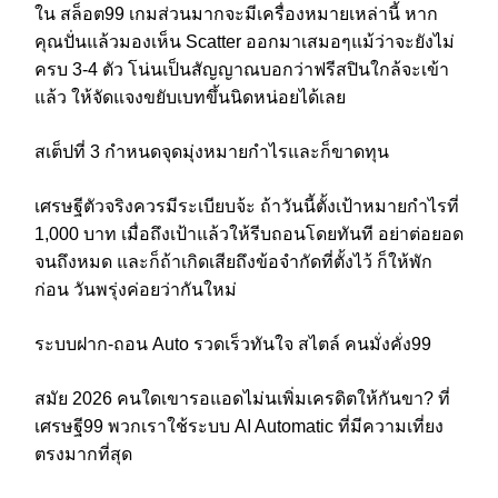
ใน สล็อต99 เกมส่วนมากจะมีเครื่องหมายเหล่านี้ หาก
คุณปั่นแล้วมองเห็น Scatter ออกมาเสมอๆแม้ว่าจะยังไม่
ครบ 3-4 ตัว โน่นเป็นสัญญาณบอกว่าฟรีสปินใกล้จะเข้า
แล้ว ให้จัดแจงขยับเบทขึ้นนิดหน่อยได้เลย
สเต็ปที่ 3 กำหนดจุดมุ่งหมายกำไรและก็ขาดทุน
เศรษฐีตัวจริงควรมีระเบียบจ้ะ ถ้าวันนี้ตั้งเป้าหมายกำไรที่
1,000 บาท เมื่อถึงเป้าแล้วให้รีบถอนโดยทันที อย่าต่อยอด
จนถึงหมด และก็ถ้าเกิดเสียถึงข้อจำกัดที่ตั้งไว้ ก็ให้พัก
ก่อน วันพรุ่งค่อยว่ากันใหม่
ระบบฝาก-ถอน Auto รวดเร็วทันใจ สไตล์ คนมั่งคั่ง99
สมัย 2026 คนใดเขารอแอดไม่นเพิ่มเครดิตให้กันขา? ที่
เศรษฐี99 พวกเราใช้ระบบ AI Automatic ที่มีความเที่ยง
ตรงมากที่สุด