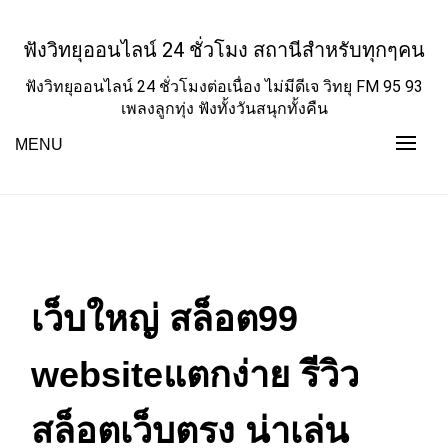
Skip
to
ฟังวิทยุออนไลน์ 24 ชั่วโมง สถานีสำหรับทุกๆคน
content
ฟังวิทยุออนไลน์ 24 ชั่วโมงต่อเนื่อง ไม่มีดีเจ วิทยุ FM 95 93
เพลงลูกทุ่ง ฟังทั้งวันสนุกทั้งคืน
MENU
เว็บใหญ่ สล็อต99
websiteแตกง่าย รีวิว
สล็อตเว็บตรง น่าเล่น