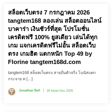
สล็อตเว็บตรง 7 กรกฎาคม 2026
tangtem168 ลองเล่น สล็อตออนไลน์
บาคาร่า เงินชัวร์ที่สุด โปรโมชั่น
เครดิตฟรี 100% ยูสเดียว เล่นได้ทุก
เกม แจกเครดิตฟรีไม่อั้น สล็อตเว็บ
ตรง เกมฮิต แตกหนัก Top 49 by
Florine tangtem168d.com
tangtem168 สล็อตเว็บตรง สายปั่นตัวจริง โบนัสแตก
กระจาย ท […]
Jonathan Bell
29 พฤษภาคม 2026