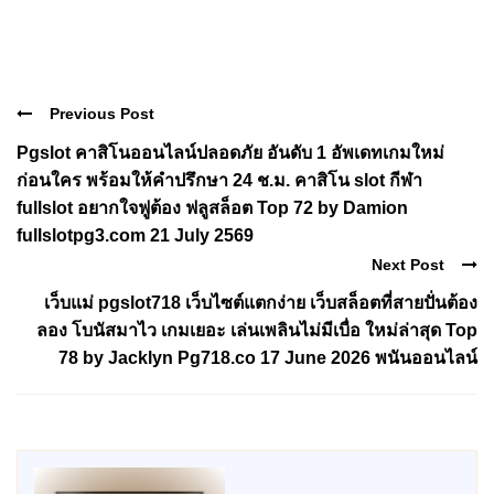
Previous Post
Pgslot คาสิโนออนไลน์ปลอดภัย อันดับ 1 อัพเดทเกมใหม่
ก่อนใคร พร้อมให้คำปรึกษา 24 ช.ม. คาสิโน slot กีฬา
fullslot อยากใจฟูต้อง ฟลูสล็อต Top 72 by Damion
fullslotpg3.com 21 July 2569
Next Post
เว็บแม่ pgslot718 เว็บไซต์แตกง่าย เว็บสล็อตที่สายปั่นต้อง
ลอง โบนัสมาไว เกมเยอะ เล่นเพลินไม่มีเบื่อ ใหม่ล่าสุด Top
78 by Jacklyn Pg718.co 17 June 2026 พนันออนไลน์