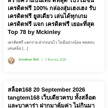
สร้างความบันเทิง ดีที่สุด โปรโมชั่น
เครดิตฟรี 100% กล่องสุ่มเฮงเฮง รับ
เครดิตฟรี ยูสเดียว เล่นได้ทุกเกม
เครดิตฟรี แจก เครดิตฟรี เยอะที่สุด
Top 78 by Mckinley
เครดิตฟรี แตกง่าย ฝากถอนไว ไม่มีอย่างน้อย ทดสอบ
เล่นสล็อ […]
Jonathan Bell
2 สิงหาคม 2026
สล็อต168 20 September 2026
tangtem168 เว็บเดียวครบ ทั้งสล็อต
และบาคาร่า ฝากมาคุ้มค่า ไม่กินมา