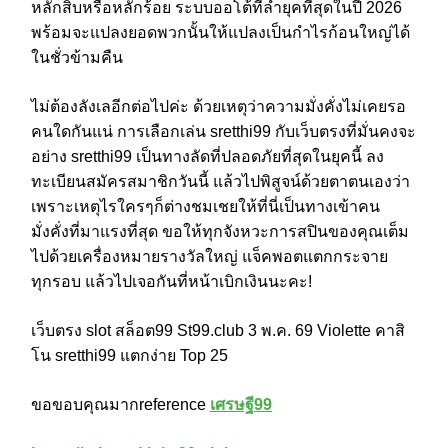
หลักสิบหรือหลักร้อย ระบบออโต้ที่ล้ำยุคที่สุดในปี 2026
พร้อมจะแปลงยอดพวกนั้นให้แปลงเป็นกำไรก้อนใหญ่ได้
ในชั่วข้ามคืน
ไม่ต้องลังเลอีกต่อไปค่ะ ด้วยเหตุว่าความมั่งคั่งไม่เคยรอ
คนใดกันแน่ การเลือกเล่น sretthi99 กับเว็บตรงที่มั่นคงจะ
อย่าง sretthi99 เป็นทางลัดที่ปลอดภัยที่สุดในยุคนี้ ลง
ทะเบียนสมัครสมาชิกวันนี้ แล้วไปพิสูจน์ด้วยตาตนเองว่า
เพราะเหตุไรใครๆก็ต่างชมเชยให้ที่นี่เป็นทางเข้าคน
มั่งคั่งที่มาแรงที่สุด ขอให้ทุกจังหวะการสปินของคุณเต็ม
ไปด้วยเครื่องหมายรางวัลใหญ่ แจ็คพอตแตกกระจาย
ทุกรอบ แล้วไปเจอกันที่หน้าเบิกเงินนะคะ!
เว็บตรง slot สล็อต99 St99.club 3 พ.ค. 69 Violette คาสิ
โน sretthi99 แตกง่าย Top 25
ขอขอบคุณมากreference
เศรษฐี99