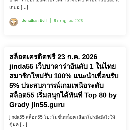
เกมอ […]
Jonathan Bell
9 กรกฎาคม 2026
สล็อตเครดิตฟรี 23 ก.ค. 2026
jinda55 เว็บบาคาร่าอันดับ 1 ในไทย
สมาชิกใหม่รับ 100% แนะนำเพื่อนรับ
5% ประสบการณ์เกมเหนือระดับ
สล็อต55 เริ่มสนุกได้ทันที Top 80 by
Grady jin55.guru
jinda55 สล็อต55 โปรโมชั่นสล็อต เลือกโปรยังยังไงให้
คุ้มค […]