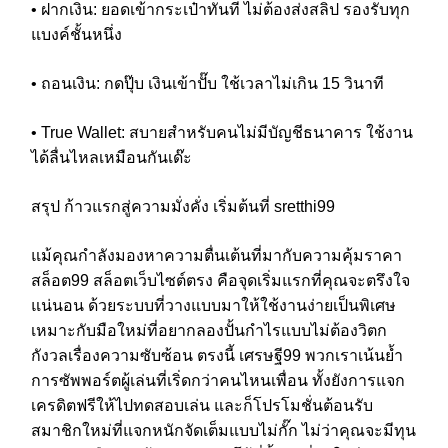
• ฝากเงิน: ยอดเข้ากระเป๋าทันที ไม่ต้องส่งสลิป รองรับทุก
แบงค์ชั้นหนึ่ง
• ถอนเงิน: กดปุ๊บ เงินเข้าปั๊บ ใช้เวลาไม่เกิน 15 วินาที
• True Wallet: สบายสำหรับคนไม่มีบัญชีธนาคาร ใช้งาน
ได้ลื่นไหลเหมือนกันเด๊ะ
สรุป ก้าวแรกสู่ความมั่งคั่ง เริ่มต้นที่ sretthi99
แม้คุณกำลังมองหาความตื่นเต้นที่มากับความคุ้มราคา
สล็อต99 สล็อตเว็บไซต์ตรง คือจุดเริ่มแรกที่คุณจะตรึงใจ
แน่นอน ด้วยระบบที่วางแบบมาให้ใช้งานง่ายเป็นพิเศษ
เหมาะกับมือใหม่ที่อยากลองปั้นกำไรแบบไม่ต้องวิตก
กังวลเรื่องความซับซ้อน ตรงนี้ เศรษฐี99 พวกเราเน้นย้ำ
การซัพพอร์ตผู้เล่นที่เริ่ดกว่าคนไหนเพื่อน ทั้งยังการแจก
เครดิตฟรีให้ไปทดสอบเล่น และก็โปรโมชั่นต้อนรับ
สมาชิกใหม่ที่แจกหนักจัดเต็มแบบไม่กั๊ก ไม่ว่าคุณจะมีทุน