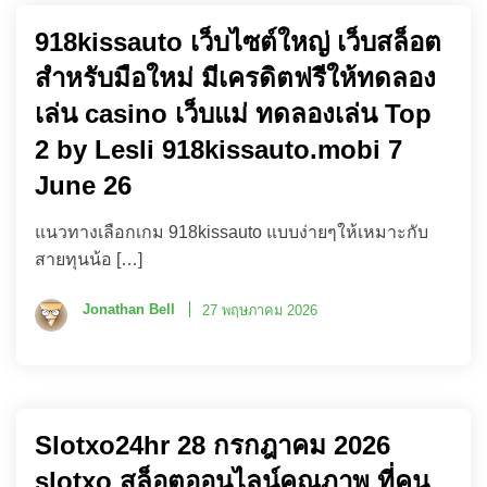
918kissauto เว็บไซต์ใหญ่ เว็บสล็อต
สำหรับมือใหม่ มีเครดิตฟรีให้ทดลอง
เล่น casino เว็บแม่ ทดลองเล่น Top
2 by Lesli 918kissauto.mobi 7
June 26
แนวทางเลือกเกม 918kissauto แบบง่ายๆให้เหมาะกับ
สายทุนน้อ […]
Jonathan Bell
27 พฤษภาคม 2026
Slotxo24hr 28 กรกฎาคม 2026
slotxo สล็อตออนไลน์คุณภาพ ที่คน