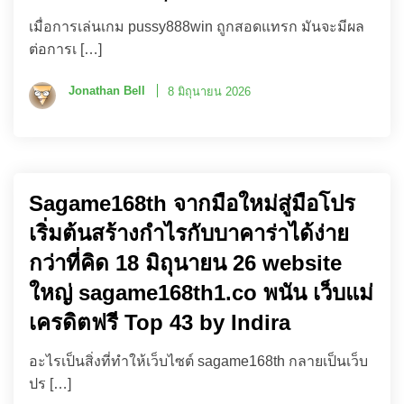
เมื่อการเล่นเกม pussy888win ถูกสอดแทรก มันจะมีผล
ต่อการเ […]
Jonathan Bell
8 มิถุนายน 2026
Sagame168th จากมือใหม่สู่มือโปร
เริ่มต้นสร้างกำไรกับบาคาร่าได้ง่าย
กว่าที่คิด 18 มิถุนายน 26 website
ใหญ่ sagame168th1.co พนัน เว็บแม่
เครดิตฟรี Top 43 by Indira
อะไรเป็นสิ่งที่ทำให้เว็บไซต์ sagame168th กลายเป็นเว็บ
ปร […]