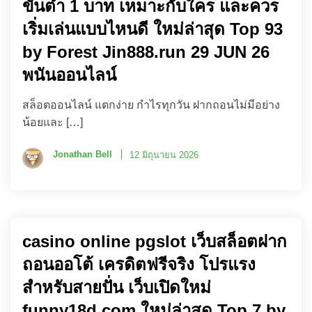
ขั้นต่ำ 1 บาท เหมาะกับใคร และควร
เริ่มเล่นแบบไหนดี ใหม่ล่าสุด Top 93
by Forest Jin888.run 29 JUN 26
พนันออนไลน์
สล็อตออนไลน์ แตกง่าย กำไรทุกวัน ฝากถอนไม่มีอย่าง
น้อยและ […]
Jonathan Bell
12 มิถุนายน 2026
casino online pgslot เว็บสล็อตฝาก
ถอนออโต้ เครดิตฟรีจริง โปรแรง
สำหรับสายปั่น เว็บเปิดใหม่
funny18d.com ใหม่ล่าสุด Top 7 by