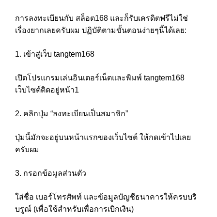
การลงทะเบียนกับ สล็อต168 และก็รับเครดิตฟรีไม่ใช่
เรื่องยากเลยครับผม ปฏิบัติตามขั้นตอนง่ายๆนี้ได้เลย:
1. เข้าสู่เว็บ tangtem168
เปิดโปรแกรมเล่นอินเตอร์เน็ตและพิมพ์ tangtem168
เว็บไซต์ติดอยู่หน้า1
2. คลิกปุ่ม “ลงทะเบียนเป็นสมาชิก”
ปุ่มนี้มักจะอยู่บนหน้าแรกของเว็บไซต์ ให้กดเข้าไปเลย
ครับผม
3. กรอกข้อมูลส่วนตัว
ใส่ชื่อ เบอร์โทรศัพท์ และข้อมูลบัญชีธนาคารให้ครบบริ
บรูณ์ (เพื่อใช้สำหรับเพื่อการเบิกเงิน)