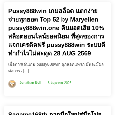
Pussy888win เกมสล็อต แตกง่าย
จ่ายทุกยอด Top 52 by Maryellen
pussy888win.one คืนยอดเสีย 10%
สล็อตออนไลน์ยอดนิยม ที่สุดของการ
แจกเครดิตฟรี pussy888win ระบบดี
ทำกำไรไม่สะดุด 28 AUG 2569
เมื่อการเล่นเกม pussy888win ถูกสอดแทรก มันจะมีผล
ต่อการเ […]
Jonathan Bell
8 มิถุนายน 2026
Sagame168th จากมือใหม่สู่มือโปร