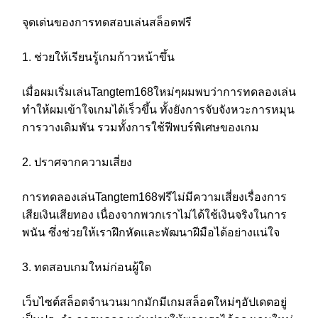
จุดเด่นของการทดสอบเล่นสล็อตฟรี
1. ช่วยให้เรียนรู้เกมก้าวหน้าขึ้น
เมื่อผมเริ่มเล่นTangtem168ใหม่ๆผมพบว่าการทดลองเล่น
ทำให้ผมเข้าใจเกมได้เร็วขึ้น ทั้งยังการจับจังหวะการหมุน
การวางเดิมพัน รวมทั้งการใช้ฟีพบร์พิเศษของเกม
2. ปราศจากความเสี่ยง
การทดลองเล่นTangtem168ฟรีไม่มีความเสี่ยงเรื่องการ
เสียเงินเสียทอง เนื่องจากพวกเราไม่ได้ใช้เงินจริงในการ
พนัน ซึ่งช่วยให้เราฝึกหัดและพัฒนาฝีมือได้อย่างแน่ใจ
3. ทดสอบเกมใหม่ก่อนผู้ใด
เว็บไซต์สล็อตจำนวนมากมักมีเกมสล็อตใหม่ๆอัปเดตอยู่