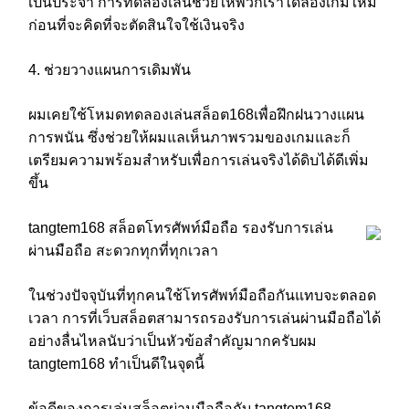
เป็นประจำ การทดลองเล่นช่วยให้พวกเราได้ลองเกมใหม่
ก่อนที่จะคิดที่จะตัดสินใจใช้เงินจริง
4. ช่วยวางแผนการเดิมพัน
ผมเคยใช้โหมดทดลองเล่นสล็อต168เพื่อฝึกฝนวางแผน
การพนัน ซึ่งช่วยให้ผมแลเห็นภาพรวมของเกมและก็
เตรียมความพร้อมสำหรับเพื่อการเล่นจริงได้ดิบได้ดีเพิ่ม
ขึ้น
tangtem168 สล็อตโทรศัพท์มือถือ รองรับการเล่น
ผ่านมือถือ สะดวกทุกที่ทุกเวลา
ในช่วงปัจจุบันที่ทุกคนใช้โทรศัพท์มือถือกันแทบจะตลอด
เวลา การที่เว็บสล็อตสามารถรองรับการเล่นผ่านมือถือได้
อย่างลื่นไหลนับว่าเป็นหัวข้อสำคัญมากครับผม
tangtem168 ทำเป็นดีในจุดนี้
ข้อดีของการเล่นสล็อตผ่านมือถือกับ tangtem168