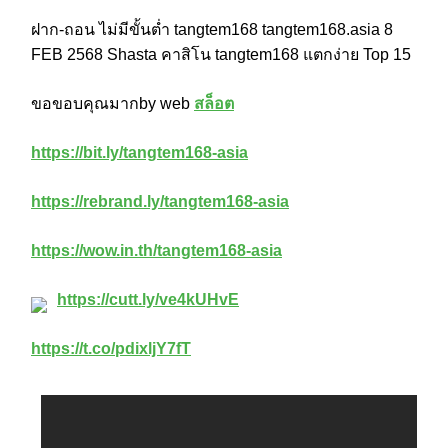
ฝาก-ถอน ไม่มีขั้นต่ำ tangtem168 tangtem168.asia 8
FEB 2568 Shasta คาสิโน tangtem168 แตกง่าย Top 15
ขอขอบคุณมากby web
สล็อต
https://bit.ly/tangtem168-asia
https://rebrand.ly/tangtem168-asia
https://wow.in.th/tangtem168-asia
https://cutt.ly/ve4kUHvE
https://t.co/pdixljY7fT