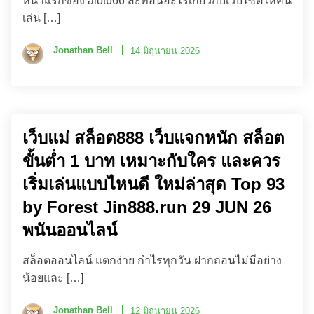
หน้าแรกของ alot666 สะท้อนอะไรเกี่ยวกับเว็บไซต์ให้คน
เล่น […]
Jonathan Bell
14 มิถุนายน 2026
เว็บแม่ สล็อต888 เว็บแจกหนัก สล็อต
ขั้นต่ำ 1 บาท เหมาะกับใคร และควร
เริ่มเล่นแบบไหนดี ใหม่ล่าสุด Top 93
by Forest Jin888.run 29 JUN 26
พนันออนไลน์
สล็อตออนไลน์ แตกง่าย กำไรทุกวัน ฝากถอนไม่มีอย่าง
น้อยและ […]
Jonathan Bell
12 มิถุนายน 2026