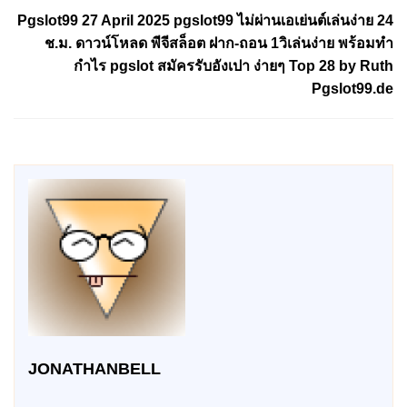
Pgslot99 27 April 2025 pgslot99 ไม่ผ่านเอเย่นต์เล่นง่าย 24
ช.ม. ดาวน์โหลด พีจีสล็อต ฝาก-ถอน 1วิเล่นง่าย พร้อมทำ
กำไร pgslot สมัครรับอังเปา ง่ายๆ Top 28 by Ruth
Pgslot99.de
JONATHANBELL