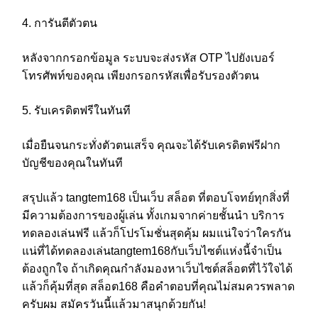
4. การันตีตัวตน
หลังจากกรอกข้อมูล ระบบจะส่งรหัส OTP ไปยังเบอร์
โทรศัพท์ของคุณ เพียงกรอกรหัสเพื่อรับรองตัวตน
5. รับเครดิตฟรีในทันที
เมื่อยืนจนกระทั่งตัวตนเสร็จ คุณจะได้รับเครดิตฟรีฝาก
บัญชีของคุณในทันที
สรุปแล้ว tangtem168 เป็นเว็บ สล็อต ที่ตอบโจทย์ทุกสิ่งที่
มีความต้องการของผู้เล่น ทั้งเกมจากค่ายชั้นนำ บริการ
ทดลองเล่นฟรี แล้วก็โปรโมชั่นสุดคุ้ม ผมแน่ใจว่าใครกัน
แน่ที่ได้ทดลองเล่นtangtem168กับเว็บไซต์แห่งนี้จำเป็น
ต้องถูกใจ ถ้าเกิดคุณกำลังมองหาเว็บไซต์สล็อตที่ไว้ใจได้
แล้วก็คุ้มที่สุด สล็อต168 คือคำตอบที่คุณไม่สมควรพลาด
ครับผม สมัครวันนี้แล้วมาสนุกด้วยกัน!