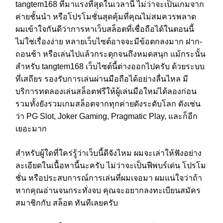
tangtem168 ที่มาแรงที่สุดในเวลานี้ ไม่ว่าจะเป็นเกมจาก
ค่ายชั้นนำ หรือโปรโมชั่นสุดคุ้มที่คุณไม่สมควรพลาด
ผมเข้าใจกันดีว่าการหาเว็บสล็อตที่เชื่อถือได้ในตอนนี้
ไม่ใช่เรื่องง่าย หลายเว็บไซต์อาจจะมีข้อตกลงมาก ฝาก-
ถอนช้า หรือเล่นไปแล้วกระตุกจนถึงหมดสนุก แม้กระนั้น
สำหรับ tangtem168 เว็บไซต์นี้ต่างออกไปครับ ด้วยระบบ
ที่เสถียร รองรับการเล่นผ่านมือถือได้อย่างลื่นไหล มี
บริการทดลองเล่นสล็อตฟรีให้ผู้เล่นมือใหม่ได้ลองก่อน
รวมทั้งยังรวมเกมสล็อตจากทุกค่ายดังระดับโลก ดังเช่น
ว่า PG Slot, Joker Gaming, Pragmatic Play, และก็อีก
เยอะมาก
สำหรับผู้ใดที่ใคร่รู้ว่าเว็บนี้ดีจังไหม ผมจะเล่าให้ฟังอย่าง
ละเอียดในเนื้อหานี้นะครับ ไม่ว่าจะเป็นฟีพบร์เด่น โปรโม
ชั่น หรือประสบการณ์การเล่นที่ผมเจอมา ผมแน่ใจว่าถ้า
หากคุณอ่านจนกระทั่งจบ คุณจะอยากลงทะเบียนสมัคร
สมาชิกกับ สล็อต ทันทีเลยครับ