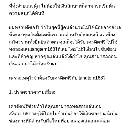
ที่ทั้งง่ายและคุ้ม ไม่ต้องใช้เงินสักบาทก็สามารถเริ่มต้น
ความสนุกได้ทันที
ผมทราบดีขอรับว่าในยุคนี้ผู้คนจำนวนไม่ใช้น้อยอาจลังเล
ที่จะลงทุนเงินตั้งแต่ทีแรก แต่สำหรับเว็บแห่งนี้ แค่เพียง
สมัครรวมทั้งยืนยันตัวตน คุณก็จะได้รับ เครดิตฟรี ไปใช้
ทดลองเล่นtangtem168ได้เลย โดยไม่มีเงื่อนไขซับซ้อน
และที่สำคัญ หากคุณเล่นแล้วได้กำไร คุณสามารถถอน
เงินออกมาได้จริงครับผม
เพราะเหตุไรจำต้องรับเครดิตฟรีกับ tangtem168?
1. ปราศจากความเสี่ยง:
เครดิตฟรีช่วยทำให้คุณสามารถทดสอบเล่นเกม
สล็อต168ต่างๆได้โดยไม่จำเป็นต้องใช้เงินของตน นี่เป็น
ช่องทางที่ดีสำหรับมือใหม่ที่อยากลองเล่นเกมสล็อต