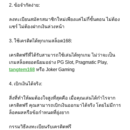
2. ข้อจำกัดง่าย:
ลงทะเบียนสมัครสมาชิกใหม่เพียงแค่ไม่กี่ขั้นตอน ไม่ต้อง
แชร์ ไม่ต้องฝากเงินล่วงหน้า
3. ใช้เครดิตได้ทุกเกมสล็อต168:
เครดิตฟรีที่ได้รับสามารถใช้เล่นได้ทุกเกม ไม่ว่าจะเป็น
เกมสล็อตยอดนิยมอย่าง PG Slot, Pragmatic Play,
tangtem168
หรือ Joker Gaming
4. เบิกเงินได้จริง:
สิ่งที่ทำให้ผมต้องใจสูงที่สุดคือ เมื่อคุณเล่นได้กำไรจาก
เครดิตฟรี คุณสามารถเบิกเงินออกมาได้จริง โดยไม่มีการ
ล็อคผลหรือข้อกำหนดที่ยุ่งยาก
กรรมวิธีลงทะเบียนรับเครดิตฟรี