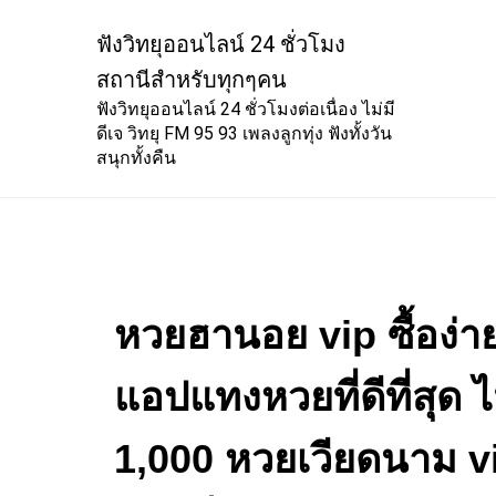
Skip
to
ฟังวิทยุออนไลน์ 24 ชั่วโมง
content
สถานีสำหรับทุกๆคน
ฟังวิทยุออนไลน์ 24 ชั่วโมงต่อเนื่อง ไม่มี
ดีเจ วิทยุ FM 95 93 เพลงลูกทุ่ง ฟังทั้งวัน
สนุกทั้งคืน
หวยฮานอย vip ซื้อง่าย
แอปแทงหวยที่ดีที่สุด ไ
1,000 หวยเวียดนาม v