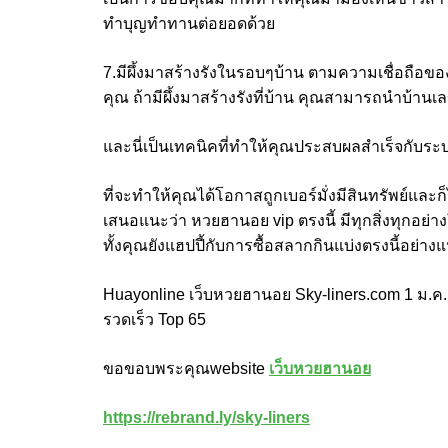
ทำบุญทำทานต่อยอดด้วย
7.มีผึ้งมาสร้างรังในรอบๆบ้าน ตามความเชื่อถือของ
คุณ ถ้ามีผึ้งมาสร้างรังที่บ้าน คุณสามารถนำบ้านเ
และนี่เป็นเทคนิคที่ทำให้คุณประสบผลสำเร็จกับร
ที่จะทำให้คุณได้โอกาสถูกเบอร์มั่งมีสินทรัพย์แล
เสนอแนะว่า หวยฮานอย vip ตรงนี้ มีทุกสิ่งทุกอย่างใ
ทั้งคุณยังแฮปปี้กับการซื้อสลากกินแบ่งตรงนี้อย่างแ
Huayonline เว็บหวยฮานอย Sky-liners.com 1 ม.ค
รวดเร็ว Top 65
ขอขอบพระคุณwebsite
เว็บหวยฮานอย
https://rebrand.ly/sky-liners