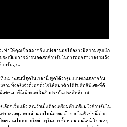
บที่จะทำให้คุณซื้อสลากกินแบ่งฮานอยได้อย่างมีความสุขเบิก
ะบบระเบียบการถ่ายทอดสดสำหรับในการออกรางวัลรวมถึง
าสำหรับคุณ
่เหมาะสมที่สุดในเวลานี้ พูดได้ว่ารูปแบบของสลากกิน
ทั้งจริงจังตั้งอกตั้งใจให้สมาชิกได้รับสิทธิพิเศษที่ดี
พิเศษ มาที่นี่เพียงแค่นั้นรับประกันประสิทธิภาพ
รเลือกเว็บแล้ว คุณจำเป็นต้องเตรียมตัวเตรียมใจสำหรับใน
วยเพราะเหตุว่าคนจำนวนไม่น้อยตกม้าตายในหัวข้อนี้ ด้วย
 เกิดความไม่สบายใจต่างๆในการซื้อหวยออนไลน์ โดยเหตุ