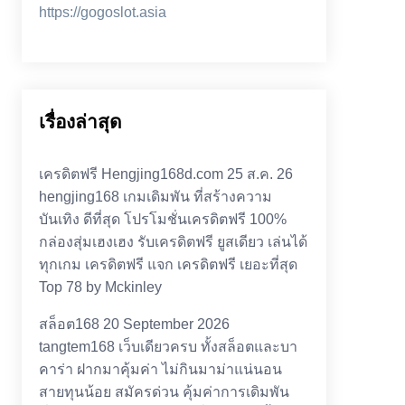
https://gogoslot.asia
เรื่องล่าสุด
เครดิตฟรี Hengjing168d.com 25 ส.ค. 26
hengjing168 เกมเดิมพัน ที่สร้างความ
บันเทิง ดีที่สุด โปรโมชั่นเครดิตฟรี 100%
กล่องสุ่มเฮงเฮง รับเครดิตฟรี ยูสเดียว เล่นได้
ทุกเกม เครดิตฟรี แจก เครดิตฟรี เยอะที่สุด
Top 78 by Mckinley
สล็อต168 20 September 2026
tangtem168 เว็บเดียวครบ ทั้งสล็อตและบา
คาร่า ฝากมาคุ้มค่า ไม่กินมาม่าแน่นอน
สายทุนน้อย สมัครด่วน คุ้มค่าการเดิมพัน