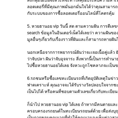
สิ่งกลุ่มนี้เป็นจังหวะที่จะทำให้คุณประสบความสำ
ลอตเตอรี่ที่มีคุณภาพมั่นอกมั่นใจได้ว่าคุณสามาร
กับระบบของการซื้อลอตเตอรี่ออนไลน์ที่โคตรคุ้ม
5. หวยฮานอย vip วันนี้ สด ตามความฝัน การตีเลขจา
search ข้อมูลในอินเตอร์เน็ตได้เลยว่า ความฝัน
มูลอื่นๆเกี่ยวกับเรื่องราวที่ฝันและก็สามารถทายฝันได้
นอกเหนือจากการพยากรณ์ฝันว่าจะเจอเนื้อคู่แล้ว ย
ว่าจับปลา ฝันว่าจับอุจจาระ สิ่งพวกนี้เป็นการทำน
ไปซื้อหวยฮานอยได้เลย จังหวะถูกโชคลาภจะเป็น
6.รถชนหรือซื้อเลขทะเบียนรถที่เกิดอุบัติเหตุในข
ฟาดเคราะห์ คุณอาจจะได้รับรางวัลปลอบใจจากช
เป็นไปได้ หรือคนที่ชอบตามตัวเลขเกี่ยวกับทะเบียนรถย
ก็นำไป หวยฮานอย vip ได้เลย ถ้าหากมีคนตายและคุณ
ครอบครองรถยนต์ในทะเบียนรถยนต์ด้วย เพื่อส่งบุญให้ก
เป็นการขอบคุณมากที่ทำให้คุณมามองเห็นข่าวสารนี