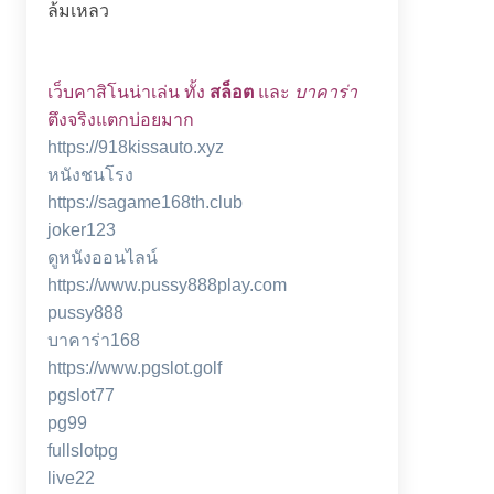
ล้มเหลว
เว็บคาสิโนน่าเล่น ทั้ง
สล็อต
และ
บาคาร่า
ตึงจริงแตกบ่อยมาก
https://918kissauto.xyz
หนังชนโรง
https://sagame168th.club
joker123
ดูหนังออนไลน์
https://www.pussy888play.com
pussy888
บาคาร่า168
https://www.pgslot.golf
pgslot77
pg99
fullslotpg
live22