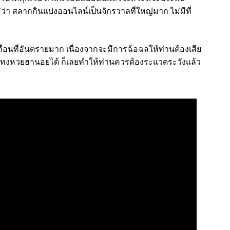
่ว่า สลากกินแบ่งออนไลน์เป็นจักรวาลที่ใหญ่มาก ไม่มีที่
บเถื่อนที่อันตรายมาก เนื่องจากจะมีการฉ้อฉลให้ท่านต้องเสีย
รแทงหวยฮานอยได้ ก็เลยทำให้ท่านควรต้องระแวดระวังแล้ว