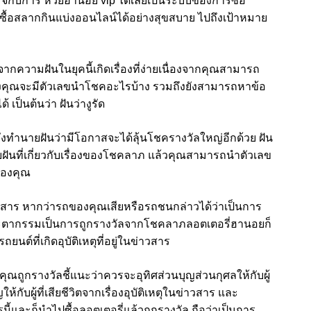
เร็จกับการ หวยฮานอย vip ได้เลยเป็นระบบของการซื้อ
ถซื้อสลากกินแบ่งออนไลน์ได้อย่างสุขสบาย ไปถึงเป้าหมาย
กความฝันในยุคนี้เกิดเรื่องที่ง่ายเนื่องจากคุณสามารถ
ของคุณจะมีตัวเลขนำโชคอะไรบ้าง รวมถึงยังสามารถหาข้อ
 เป็นต้นว่า ฝันว่างูรัด
ังทำนายฝันว่ามีโอกาสจะได้ลุ้นโชครางวัลใหญ่อีกด้วย ฝัน
ายฝันที่เกี่ยวกับเรื่องของโชคลาภ แล้วคุณสามารถนำตัวเลข
ของคุณ
่าวสาร หากว่ารถของคุณเสียหรือรถชนกล่าวได้ว่าเป็นการ
ะตากรรมเป็นการถูกรางวัลจากโชคลาภลอตเตอรี่ฮานอยก็
นต์ที่เกิดอุบัติเหตุที่อยู่ในข่าวสาร
ถูกรางวัลชี้แนะว่าควรจะอุทิศส่วนบุญส่วนกุศลให้กับผู้
ับผู้ที่เสียชีวิตจากเรื่องอุบัติเหตุในข่าวสาร และ
้และก็นำไปซื้อลอตเตอรี่แล้วถูกรางวัล ถือว่าเป็นการ