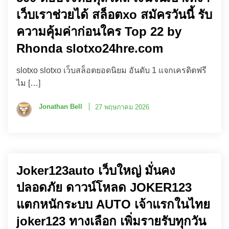
เว็บเราช่วยได้ สล็อตxo สมัครวันนี้ รับ
ความคุ้มค่าก่อนใคร Top 22 by
Rhonda slotxo24hre.com
slotxo slotxo เว็บสล็อตยอดนิยม อันดับ 1 แจกเครดิตฟรี
ไม […]
Jonathan Bell
27 พฤษภาคม 2026
Joker123auto เว็บใหญ่ มั่นคง
ปลอดภัย ดาวน์โหลด JOKER123
แตกหนักระบบ AUTO เจ้าแรกในไทย
joker123 ทางเลือก เพิ่มรายรับทุกวัน