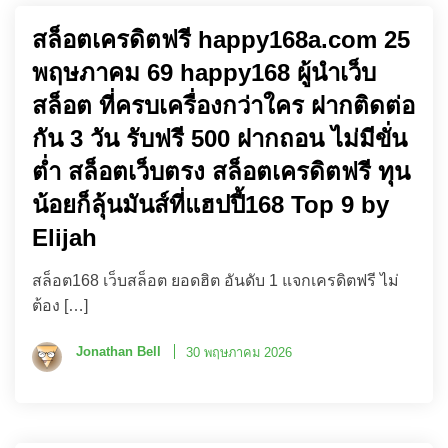
สล็อตเครดิตฟรี happy168a.com 25
พฤษภาคม 69 happy168 ผู้นำเว็บ
สล็อต ที่ครบเครื่องกว่าใคร ฝากติดต่อ
กัน 3 วัน รับฟรี 500 ฝากถอน ไม่มีขั่น
ต่ำ สล็อตเว็บตรง สล็อตเครดิตฟรี ทุน
น้อยก็ลุ้นมันส์ที่แฮปปี้168 Top 9 by
Elijah
สล็อต168 เว็บสล็อต ยอดฮิต อันดับ 1 แจกเครดิตฟรี ไม่
ต้อง […]
Jonathan Bell
30 พฤษภาคม 2026