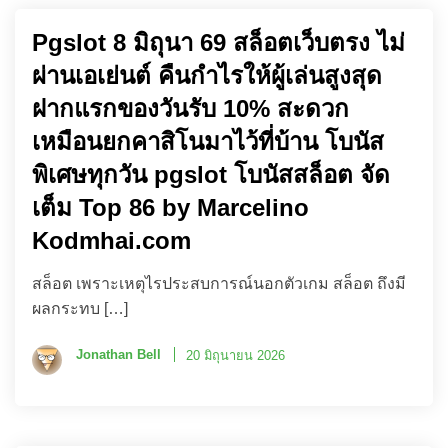
Pgslot 8 มิถุนา 69 สล็อตเว็บตรง ไม่
ผ่านเอเย่นต์ คืนกำไรให้ผู้เล่นสูงสุด
ฝากแรกของวันรับ 10% สะดวก
เหมือนยกคาสิโนมาไว้ที่บ้าน โบนัส
พิเศษทุกวัน pgslot โบนัสสล็อต จัด
เต็ม Top 86 by Marcelino
Kodmhai.com
สล็อต เพราะเหตุไรประสบการณ์นอกตัวเกม สล็อต ถึงมี
ผลกระทบ […]
Jonathan Bell
20 มิถุนายน 2026