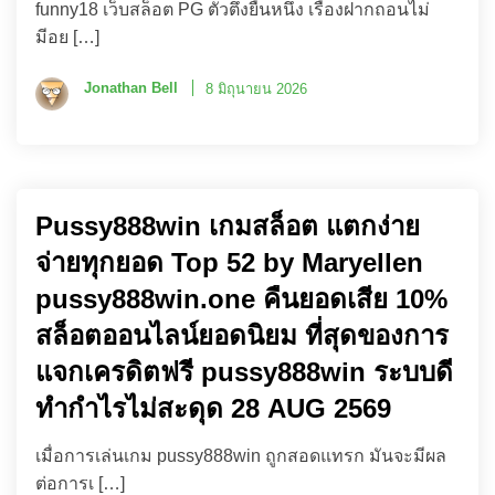
funny18 เว็บสล็อต PG ตัวตึงยืนหนึ่ง เรื่องฝากถอนไม่
มีอย […]
Jonathan Bell
8 มิถุนายน 2026
Pussy888win เกมสล็อต แตกง่าย
จ่ายทุกยอด Top 52 by Maryellen
pussy888win.one คืนยอดเสีย 10%
สล็อตออนไลน์ยอดนิยม ที่สุดของการ
แจกเครดิตฟรี pussy888win ระบบดี
ทำกำไรไม่สะดุด 28 AUG 2569
เมื่อการเล่นเกม pussy888win ถูกสอดแทรก มันจะมีผล
ต่อการเ […]