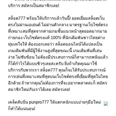
บริการ สมัครเป็นสมาชิกเลย!
สล็อต777 พร้อมให้บริการแล้ววันนี้! ยอดเยี่ยมสล็อตเว็บ
ตรงไม่ผ่านเอเย่นต์ ไม่ผ่านตัวกลาง มาตรฐานเว็บไซต์ตรง
ที่เหมาะสมที่สุดจากค่ายเกมชั้นแนวหน้าสุดยอดมากมาย
ก่ายกอง เว็บไซต์ตรงแท้ 100% ที่นักเดิมพันชาวไทยต่าง
ทุ่มเทใจให้ ต้องบอกเลยว่า สล็อตออนไลน์ได้แปลงเป็น
เกมเดิมพันที่มีผู้ใช้งานสูงที่สุดขณะนี้ เกมเดิมพันที่เล่น
ง่าย ไม่ซับซ้อน ไม่ต้องมีประสบการณ์ก็สามารถพนันแล้ว
ก็ได้กำไรได้แบบชิวๆเลยล่ะครับ ยิ่งถ้าเกิดคุณมาใช้
บริการกับพวกเรา สล็อต777 คุณก็จะได้รับประสบการณ์
การเล่นที่เหมาะสมที่สุดบนเว็บไซต์ตรงที่เยี่ยมที่สุดในไทย
อีกด้วย ถ้าหากคุณไม่ต้องการที่จะอยากพลาดล่ะก็ สมัคร
สมาชิกใหม่กับเราได้เลย สมัครเลย!
เคล็ดลับปั่น punpro777 ให้แตกหนักแบบง่ายๆมือใหม่
ก็ทำได้แน่นอน!