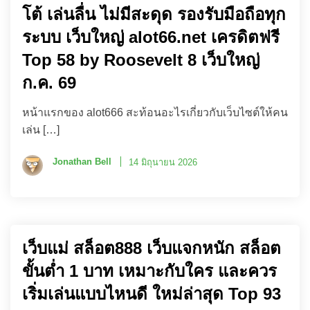
โต้ เล่นลื่น ไม่มีสะดุด รองรับมือถือทุก
ระบบ เว็บใหญ่ alot66.net เครดิตฟรี
Top 58 by Roosevelt 8 เว็บใหญ่
ก.ค. 69
หน้าแรกของ alot666 สะท้อนอะไรเกี่ยวกับเว็บไซต์ให้คน
เล่น […]
Jonathan Bell
14 มิถุนายน 2026
เว็บแม่ สล็อต888 เว็บแจกหนัก สล็อต
ขั้นต่ำ 1 บาท เหมาะกับใคร และควร
เริ่มเล่นแบบไหนดี ใหม่ล่าสุด Top 93