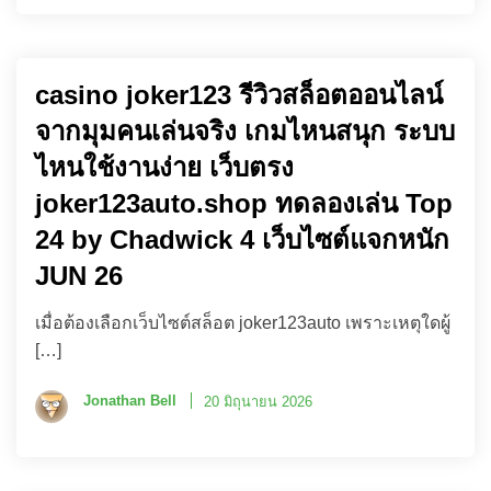
casino joker123 รีวิวสล็อตออนไลน์
จากมุมคนเล่นจริง เกมไหนสนุก ระบบ
ไหนใช้งานง่าย เว็บตรง
joker123auto.shop ทดลองเล่น Top
24 by Chadwick 4 เว็บไซต์แจกหนัก
JUN 26
เมื่อต้องเลือกเว็บไซต์สล็อต joker123auto เพราะเหตุใดผู้
[…]
Jonathan Bell
20 มิถุนายน 2026