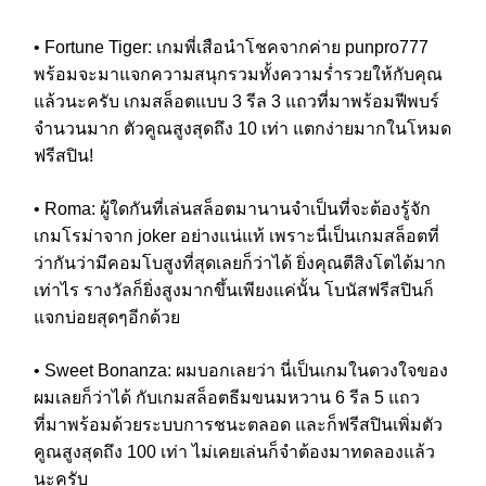
• Fortune Tiger: เกมพี่เสือนำโชคจากค่าย punpro777
พร้อมจะมาแจกความสนุกรวมทั้งความร่ำรวยให้กับคุณ
แล้วนะครับ เกมสล็อตแบบ 3 รีล 3 แถวที่มาพร้อมฟีพบร์
จำนวนมาก ตัวคูณสูงสุดถึง 10 เท่า แตกง่ายมากในโหมด
ฟรีสปิน!
• Roma: ผู้ใดกันที่เล่นสล็อตมานานจำเป็นที่จะต้องรู้จัก
เกมโรม่าจาก joker อย่างแน่แท้ เพราะนี่เป็นเกมสล็อตที่
ว่ากันว่ามีคอมโบสูงที่สุดเลยก็ว่าได้ ยิ่งคุณตีสิงโตได้มาก
เท่าไร รางวัลก็ยิ่งสูงมากขึ้นเพียงแค่นั้น โบนัสฟรีสปินก็
แจกบ่อยสุดๆอีกด้วย
• Sweet Bonanza: ผมบอกเลยว่า นี่เป็นเกมในดวงใจของ
ผมเลยก็ว่าได้ กับเกมสล็อตธีมขนมหวาน 6 รีล 5 แถว
ที่มาพร้อมด้วยระบบการชนะตลอด และก็ฟรีสปินเพิ่มตัว
คูณสูงสุดถึง 100 เท่า ไม่เคยเล่นก็จำต้องมาทดลองแล้ว
นะครับ