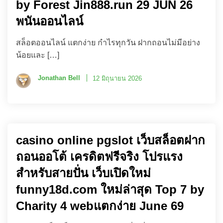
by Forest Jin888.run 29 JUN 26
พนันออนไลน์
สล็อตออนไลน์ แตกง่าย กำไรทุกวัน ฝากถอนไม่มีอย่าง
น้อยและ […]
Jonathan Bell
12 มิถุนายน 2026
casino online pgslot เว็บสล็อตฝาก
ถอนออโต้ เครดิตฟรีจริง โปรแรง
สำหรับสายปั่น เว็บเปิดใหม่
funny18d.com ใหม่ล่าสุด Top 7 by
Charity 4 webแตกง่าย June 69