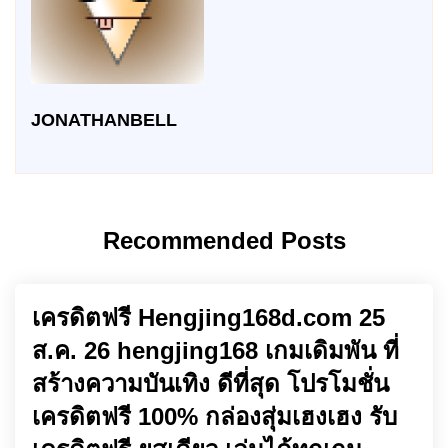
JONATHANBELL
Recommended Posts
เครดิตฟรี Hengjing168d.com 25
ส.ค. 26 hengjing168 เกมเดิมพัน ที่
สร้างความบันเทิง ดีที่สุด โปรโมชั่น
เครดิตฟรี 100% กล่องสุ่มเฮงเฮง รับ