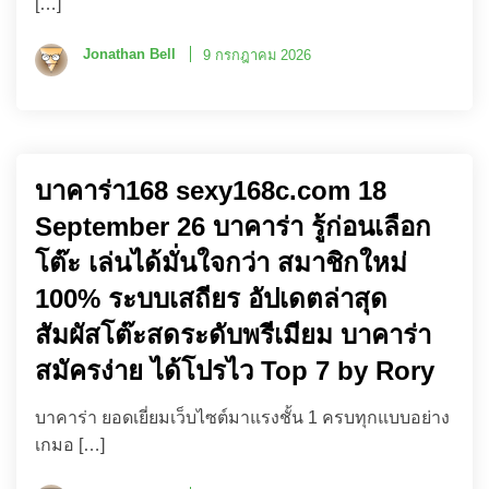
[…]
Jonathan Bell
9 กรกฎาคม 2026
บาคาร่า168 sexy168c.com 18
September 26 บาคาร่า รู้ก่อนเลือก
โต๊ะ เล่นได้มั่นใจกว่า สมาชิกใหม่
100% ระบบเสถียร อัปเดตล่าสุด
สัมผัสโต๊ะสดระดับพรีเมียม บาคาร่า
สมัครง่าย ได้โปรไว Top 7 by Rory
บาคาร่า ยอดเยี่ยมเว็บไซต์มาแรงชั้น 1 ครบทุกแบบอย่าง
เกมอ […]