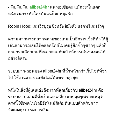
• Fa Fa Fa:
allbet24hr
แนวเอเชียคะ แม้กระนั้นแตก
หนักจนกระทั่งใครกันแน่ก็ตกหลุมรัก
Robin Hood: เกมวีรบุรุษชิงทรัพย์มั่งคั่ง แจกฟรีเกมรัวๆ
ความมากมายหลากหลายของเกมเป็นอีกจุดแข็งที่ทำให้ผู้
เล่นสามารถเล่นได้ตลอดโดยไม่เคยรู้สึกซ้ำๆซากๆ แล้วก็
สามารถเลือกเกมที่เหมาะสมกับสไตล์การเล่นของตนได้
อย่างอิสระ
ระบบฝาก-ถอนของ allbet24hr ที่ล้ำหน้ากว่าเว็บไซต์ทั่วๆ
ไป ใช้งานง่ายรวมทั้งไม่มีอันตรายสูงสุด
หนึ่งในสิ่งที่ผู้เล่นเอ๋ยถึงมากที่สุดเกี่ยวกับ allbet24hr คือ
ระบบฝาก-ถอนที่ทั้งเร็วและเสถียรแบบสุดๆเพราะเหตุว่า
ตรงนี้ใช้เทคโนโลยีอัตโนมัติเต็มต้นแบบสำหรับการ
จัดแจงธุรกรรมการเงิน