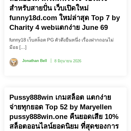
สำหรับสายปั่น เว็บเปิดใหม่
funny18d.com ใหม่ล่าสุด Top 7 by
Charity 4 webแตกง่าย June 69
funny18 เว็บสล็อต PG ตัวตึงยืนหนึ่ง เรื่องฝากถอนไม่
มีอย […]
Jonathan Bell
8 มิถุนายน 2026
Pussy888win เกมสล็อต แตกง่าย
จ่ายทุกยอด Top 52 by Maryellen
pussy888win.one คืนยอดเสีย 10%
สล็อตออนไลน์ยอดนิยม ที่สุดของการ