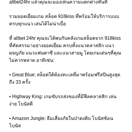
allbet24hr แล้วคุณจะมองเห็นความแตกต่างทันที
รวมยอดเยี่ยมเกม สล็อต 918kiss ที่พร้อมให้บริการแบบ
ครบทุกแนว เล่นได้ไม่น่าเบื่อ
ที่ allbet 24hr คุณจะได้พบกับคลังเกมสล็อตจาก 918kiss
ที่คัดสรรมาอย่างยอดเยี่ยม ครบทั้งแนวคลาสสิก แนว
ผจญภัย แนวแฟนตาซี และแนวสายมู โดยเกมเด่นๆที่คุณ
ไม่ควรพลาด อาทิเช่น:
• Great Blue: สล็อตใต้ท้องทะเลที่มาพร้อมฟรีสปินสูงสุด
ถึง 33 ครั้ง
• Highway King: เกมขับรถส่งของที่มีฟีลคลาสสิก เล่น
ง่าย โบนัสดี
• Amazon Jungle: ธีมเสี่ยงภัยในป่าดงดิบ โบนัสซ้อน
โบนัส