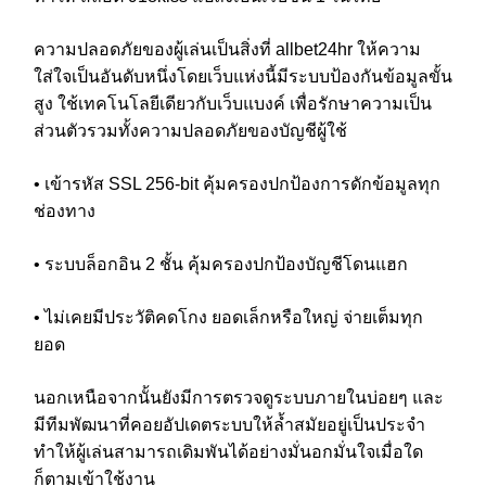
ความปลอดภัยของผู้เล่นเป็นสิ่งที่ allbet24hr ให้ความ
ใส่ใจเป็นอันดับหนึ่งโดยเว็บแห่งนี้มีระบบป้องกันข้อมูลขั้น
สูง ใช้เทคโนโลยีเดียวกับเว็บแบงค์ เพื่อรักษาความเป็น
ส่วนตัวรวมทั้งความปลอดภัยของบัญชีผู้ใช้
• เข้ารหัส SSL 256-bit คุ้มครองปกป้องการดักข้อมูลทุก
ช่องทาง
• ระบบล็อกอิน 2 ชั้น คุ้มครองปกป้องบัญชีโดนแฮก
• ไม่เคยมีประวัติคดโกง ยอดเล็กหรือใหญ่ จ่ายเต็มทุก
ยอด
นอกเหนือจากนั้นยังมีการตรวจดูระบบภายในบ่อยๆ และ
มีทีมพัฒนาที่คอยอัปเดตระบบให้ล้ำสมัยอยู่เป็นประจำ
ทำให้ผู้เล่นสามารถเดิมพันได้อย่างมั่นอกมั่นใจเมื่อใด
ก็ตามเข้าใช้งาน