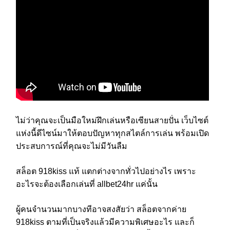
ไม่ว่าคุณจะเป็นมือใหม่ฝึกเล่นหรือเซียนสายปั่น เว็บไซต์
แห่งนี้ดีไซน์มาให้ตอบปัญหาทุกสไตล์การเล่น พร้อมเปิด
ประสบการณ์ที่คุณจะไม่มีวันลืม
สล็อต 918kiss แท้ แตกต่างจากทั่วไปอย่างไร เพราะ
อะไรจะต้องเลือกเล่นที่ allbet24hr แค่นั้น
ผู้คนจำนวนมากบางทีอาจสงสัยว่า สล็อตจากค่าย
918kiss ตามที่เป็นจริงแล้วมีความพิเศษอะไร และก็