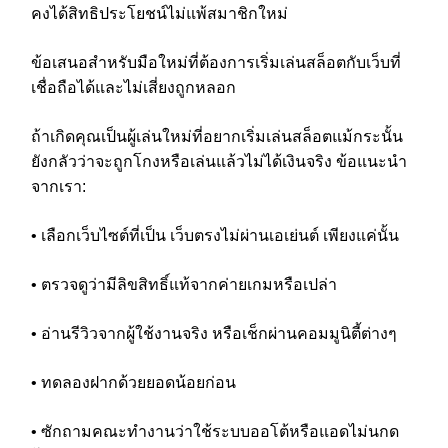
คงได้สิทธิประโยชน์ไม่แพ้สมาชิกใหม่
ข้อเสนอสำหรับมือใหม่ที่ต้องการเริ่มเล่นสล็อตกับเว็บที่
เชื่อถือได้และไม่เสี่ยงถูกหลอก
ถ้าเกิดคุณเป็นผู้เล่นใหม่ที่อยากเริ่มเล่นสล็อตแม้กระนั้น
ยังกลัวว่าจะถูกโกงหรือเล่นแล้วไม่ได้เงินจริง ข้อแนะนำ
จากเรา:
• เลือกเว็บไซต์ที่เป็น เว็บตรงไม่ผ่านเอเย่นต์ เพียงแค่นั้น
• ตรวจดูว่ามีลิขสิทธิ์แท้จากค่ายเกมหรือเปล่า
• อ่านรีวิวจากผู้ใช้งานจริง หรือเช็กผ่านคอมมูนิตี้ต่างๆ
• ทดลองฝากด้วยยอดน้อยก่อน
• ซักถามคณะทำงานว่าใช้ระบบออโต้หรือแอดไม่นกด