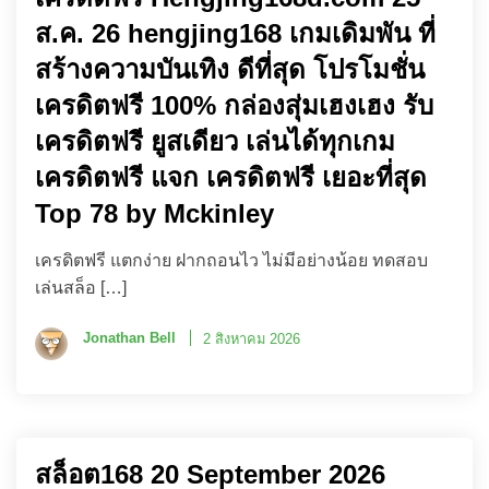
ส.ค. 26 hengjing168 เกมเดิมพัน ที่
สร้างความบันเทิง ดีที่สุด โปรโมชั่น
เครดิตฟรี 100% กล่องสุ่มเฮงเฮง รับ
เครดิตฟรี ยูสเดียว เล่นได้ทุกเกม
เครดิตฟรี แจก เครดิตฟรี เยอะที่สุด
Top 78 by Mckinley
เครดิตฟรี แตกง่าย ฝากถอนไว ไม่มีอย่างน้อย ทดสอบ
เล่นสล็อ […]
Jonathan Bell
2 สิงหาคม 2026
สล็อต168 20 September 2026