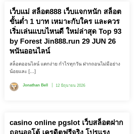
เว็บแม่ สล็อต888 เว็บแจกหนัก สล็อต
ขั้นต่ำ 1 บาท เหมาะกับใคร และควร
เริ่มเล่นแบบไหนดี ใหม่ล่าสุด Top 93
by Forest Jin888.run 29 JUN 26
พนันออนไลน์
สล็อตออนไลน์ แตกง่าย กำไรทุกวัน ฝากถอนไม่มีอย่าง
น้อยและ […]
Jonathan Bell
12 มิถุนายน 2026
casino online pgslot เว็บสล็อตฝาก
ถอนออโต้ เครดิตฟรีจริง โปรแรง