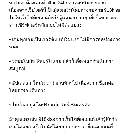
ทำไมจะต้องเล่นที่ allbet24hr คำตอบนั้นง่ายมาก
เนื่องจากเว็บไซต์นี้เป็นผู้ส่งเสริมโดยตรงกับค่าย 918kiss
ไม่ใช่เว็บไซต์เอเย่นต์หรือผู้แทน ระบบทุกสิ่งก็เลยส่งตรง
จากเซิร์ฟเวอร์หลักแบบไม่มีดัดแปลง
• เกมทุกเกมเป็นเวอร์ชันแท้เริ่มแรก ไม่มีการลดช่องทาง
ชนะ
• ระบบโบนัส ฟีพบร์ในเกม แล้วก็แจ็คพอตดำเนินการ
สมบูรณ์
• อัปเดตเกมใหม่เร็วกว่าเว็บทั่วๆไป เนื่องจากเชื่อมต่อ
โดยตรงกับต้นทาง
• ไม่มีล็อกยูส ไม่ปรับแต้ม ไม่รีเซ็ตเครดิต
ถ้าคุณเคยเล่น 918kiss จากเว็บไซต์เอเย่นต์แล้วรู้สึกว่า
เกมไม่แจก หรือโบนัสไม่ออก ทดลองเปลี่ยนมาเล่นที่