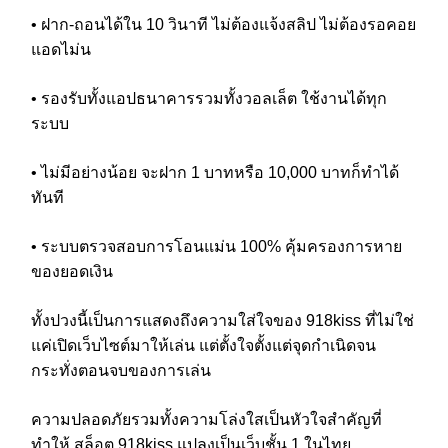
• ฝาก-ถอนได้ใน 10 วินาที ไม่ต้องแจ้งสลิป ไม่ต้องรอคอย
แอดไม่น
• รองรับทั้งแอปธนาคารรวมทั้งวอลเล็ต ใช้งานได้ทุก
ระบบ
• ไม่มีอย่างน้อย จะฝาก 1 บาทหรือ 10,000 บาทก็ทำได้
ทันที
• ระบบตรวจสอบการโอนแม่น 100% คุ้มครองการหาย
ของยอดเงิน
ทั้งปวงนี้เป็นการแสดงถึงความใส่ใจของ 918kiss ที่ไม่ใช่
แค่เปิดเว็บไซต์มาให้เล่น แต่ตั้งใจตั้งแต่จุดกำเนิดจน
กระทั่งตอนจบของการเล่น
ความปลอดภัยรวมทั้งความโล่งใสเป็นหัวใจสำคัญที่
ทำให้ สล็อต 918kiss แปลงเป็นเว็บชั้น 1 ในไทย