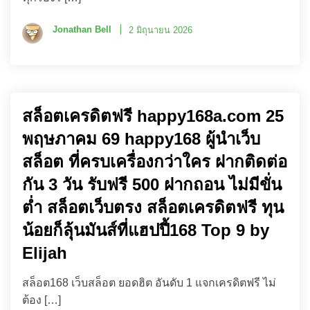
Jonathan Bell
2 มิถุนายน 2026
สล็อตเครดิตฟรี happy168a.com 25
พฤษภาคม 69 happy168 ผู้นำเว็บ
สล็อต ที่ครบเครื่องกว่าใคร ฝากติดต่อ
กัน 3 วัน รับฟรี 500 ฝากถอน ไม่มีขั่น
ต่ำ สล็อตเว็บตรง สล็อตเครดิตฟรี ทุน
น้อยก็ลุ้นมันส์ที่แฮปปี้168 Top 9 by
Elijah
สล็อต168 เว็บสล็อต ยอดฮิต อันดับ 1 แจกเครดิตฟรี ไม่
ต้อง […]