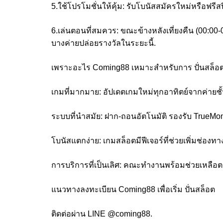
5.ใช้โปรโมชั่นให้คุ้ม: รับโบนัสสมัครใหม่หรือฟรีสป
6.เล่นตอนที่สมควร: ขณะข้างหลังเที่ยงคืน (00:00-
บางค่ายปล่อยรางวัลในระยะนี้.
เพราะอะไร Coming88 เหมาะสำหรับการ ปั่นสล็อต
เกมที่มากมาย: อัปเดตเกมใหม่ทุกอาทิตย์จากค่ายชั้น
ระบบที่นำสมัย: ฝาก-ถอนอัตโนมัติ รองรับ TrueMo
โบนัสแตกง่าย: เกมสล็อตมีฟีเจอร์ที่ช่วยเพิ่มช่องท
การบริการที่เป็นเลิศ: คณะทำงานพร้อมช่วยเหลือต
แนวทางลงทะเบียน Coming88 เพื่อเริ่ม ปั่นสล็อต
ติดต่อผ่าน LINE @coming88.