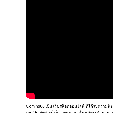
Coming88 เป็น เว็บสล็อตออนไลน์ ที่ได้รับความนิ
ต่อ API ลิขสิทธิ์แท้จากค่ายเกมชั้นหนึ่งระดับนานา