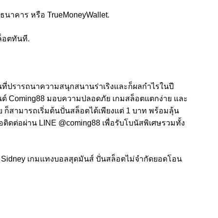
ชีธนาคาร หรือ TrueMoneyWallet.
ล็อตทันที.
นที่ปรารถนาความสนุกสนานร่าเริงและก็ผลกำไรในปี
อเย่นต์ Coming88 มอบความปลอดภัย เกมสล็อตแตกง่าย และ
 ก็สามารถเริ่มต้นปั่นสล็อตได้เพียงแต่ 1 บาท พร้อมลุ้น
ือติดต่อผ่าน LINE @coming88 เพื่อรับโบนัสพิเศษรวมทั้ง
24 Sidney เกมแทงบอลสุดมันส์ ปั่นสล็อตไม่จำกัดยอดโอน