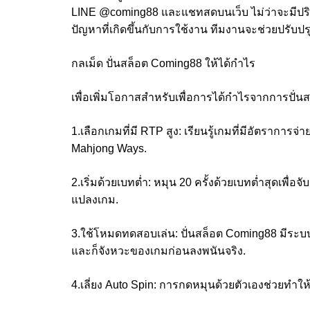
LINE @coming88 และแชทสดบนเว็บ ไม่ว่าจะมีปริ
ปัญหาที่เกิดขึ้นกับการใช้งาน ทีมงานจะช่วยปรับปร
กลเม็ด ปั่นสล็อต Coming88 ให้ได้กำไร
เพื่อเพิ่มโอกาสสำหรับเพื่อการได้กำไรจากการปั่น
1.เลือกเกมที่มี RTP สูง: เรียนรู้เกมที่มีอัตราการจ่
Mahjong Ways.
2.เริ่มด้วยเบทต่ำ: หมุน 20 ครั้งด้วยเบทต่ำสุดเพื่อจ
แปลงเกม.
3.ใช้โหมดทดสอบเล่น: ปั่นสล็อต Coming88 มีระบ
และก็จังหวะของเกมก่อนลงพนันจริง.
4.เลี่ยง Auto Spin: การกดหมุนด้วยตัวเองช่วยทำ