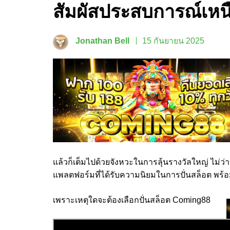
สัมผัสประสบการณ์เหนื
Jonathan Bell
15 กันยายน 2025
แล้วก็เต็มไปด้วยจังหวะในการลุ้นรางวัลใหญ่ ไม่ว
แพลตฟอร์มที่ได้รับความนิยมในการปั่นสล็อต พร้อม
เพราะเหตุใดจะต้องเลือกปั่นสล็อต Coming88