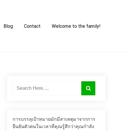
Blog
Contact
Welcome to the family!
การบรรลุเป้าหมายมักมีสาเหตุมาจากการ
ยืนยันตัวตนในเวลาที่คุณรู้สึกว่าคุณกำลัง