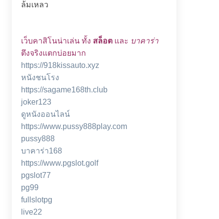
ล้มเหลว
เว็บคาสิโนน่าเล่น ทั้ง
สล็อต
และ
บาคาร่า
ตึงจริงแตกบ่อยมาก
https://918kissauto.xyz
หนังชนโรง
https://sagame168th.club
joker123
ดูหนังออนไลน์
https://www.pussy888play.com
pussy888
บาคาร่า168
https://www.pgslot.golf
pgslot77
pg99
fullslotpg
live22