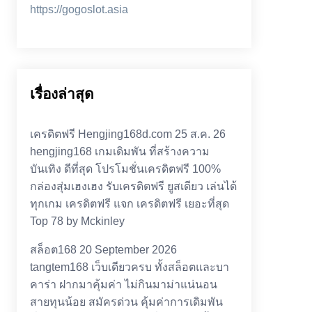
https://gogoslot.asia
เรื่องล่าสุด
เครดิตฟรี Hengjing168d.com 25 ส.ค. 26
hengjing168 เกมเดิมพัน ที่สร้างความ
บันเทิง ดีที่สุด โปรโมชั่นเครดิตฟรี 100%
กล่องสุ่มเฮงเฮง รับเครดิตฟรี ยูสเดียว เล่นได้
ทุกเกม เครดิตฟรี แจก เครดิตฟรี เยอะที่สุด
Top 78 by Mckinley
สล็อต168 20 September 2026
tangtem168 เว็บเดียวครบ ทั้งสล็อตและบา
คาร่า ฝากมาคุ้มค่า ไม่กินมาม่าแน่นอน
สายทุนน้อย สมัครด่วน คุ้มค่าการเดิมพัน